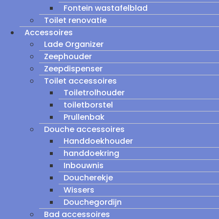
Fontein wastafelblad
Toilet renovatie
Accessoires
Lade Organizer
Zeephouder
Zeepdispenser
Toilet accessoires
Toiletrolhouder
toiletborstel
Prullenbak
Douche accessoires
Handdoekhouder
handdoekring
Inbouwnis
Doucherekje
Wissers
Douchegordijn
Bad accessoires