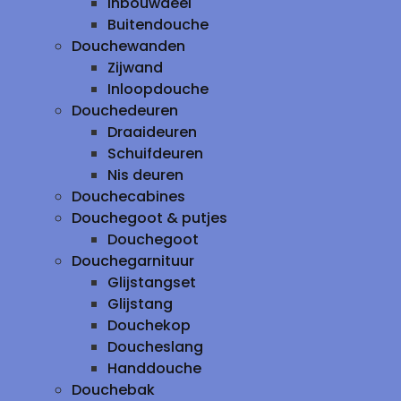
inbouwdeel
Buitendouche
Douchewanden
Zijwand
Inloopdouche
Douchedeuren
Draaideuren
Schuifdeuren
Nis deuren
Douchecabines
Douchegoot & putjes
Douchegoot
Douchegarnituur
Glijstangset
Glijstang
Douchekop
Doucheslang
Handdouche
Douchebak