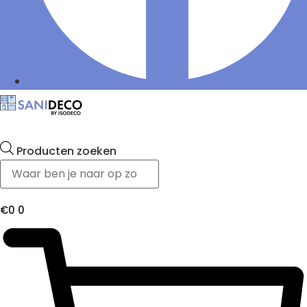
Producten zoeken
€
0
0