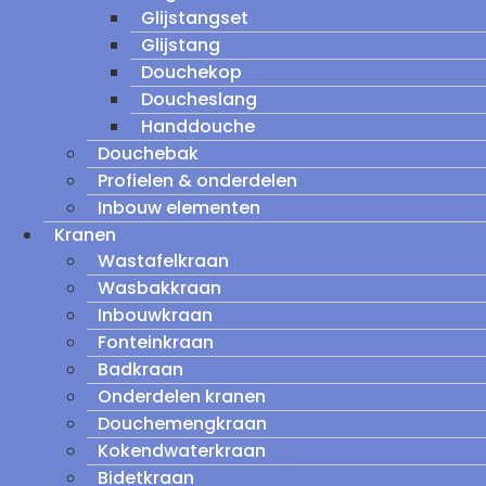
Glijstangset
Glijstang
Douchekop
Doucheslang
Handdouche
Douchebak
Profielen & onderdelen
Inbouw elementen
Kranen
Wastafelkraan
Wasbakkraan
Inbouwkraan
Fonteinkraan
Badkraan
Onderdelen kranen
Douchemengkraan
Kokendwaterkraan
Bidetkraan