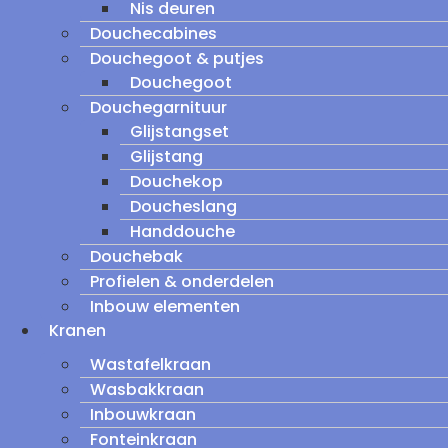
Nis deuren
Douchecabines
Douchegoot & putjes
Douchegoot
Douchegarnituur
Glijstangset
Glijstang
Douchekop
Doucheslang
Handdouche
Douchebak
Profielen & onderdelen
Inbouw elementen
Kranen
Wastafelkraan
Wasbakkraan
Inbouwkraan
Fonteinkraan