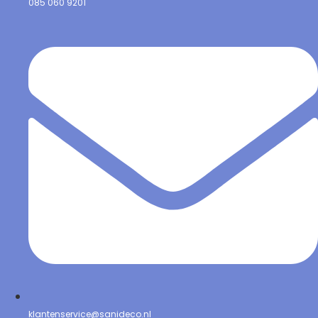
085 060 9201
klantenservice@sanideco.nl