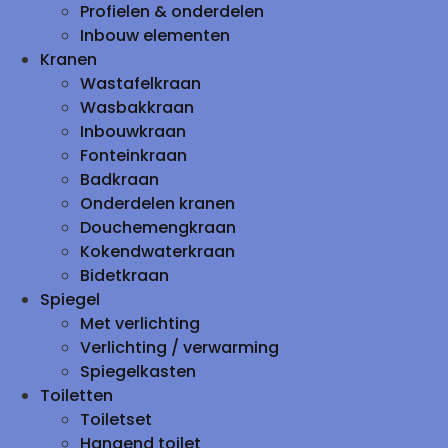
Profielen & onderdelen
Inbouw elementen
Kranen
Wastafelkraan
Wasbakkraan
Inbouwkraan
Fonteinkraan
Badkraan
Onderdelen kranen
Douchemengkraan
Kokendwaterkraan
Bidetkraan
Spiegel
Met verlichting
Verlichting / verwarming
Spiegelkasten
Toiletten
Toiletset
Hangend toilet