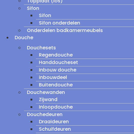
Topplaat (los)
Sifon
Sifon
Sifon onderdelen
Onderdelen badkamermeubels
Douche
Douchesets
Regendouche
Handdoucheset
Inbouw douche
inbouwdeel
Buitendouche
Douchewanden
Zijwand
Inloopdouche
Douchedeuren
Draaideuren
Schuifdeuren