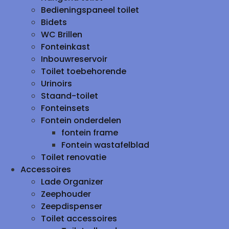
Bedieningspaneel toilet
Bidets
WC Brillen
Fonteinkast
Inbouwreservoir
Toilet toebehorende
Urinoirs
Staand-toilet
Fonteinsets
Fontein onderdelen
fontein frame
Fontein wastafelblad
Toilet renovatie
Accessoires
Lade Organizer
Zeephouder
Zeepdispenser
Toilet accessoires