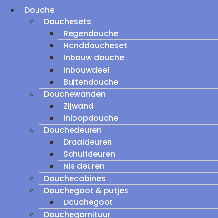
Douche
Douchesets
Regendouche
Handdoucheset
Inbouw douche
inbouwdeel
Buitendouche
Douchewanden
Zijwand
Inloopdouche
Douchedeuren
Draaideuren
Schuifdeuren
Nis deuren
Douchecabines
Douchegoot & putjes
Douchegoot
Douchegarnituur