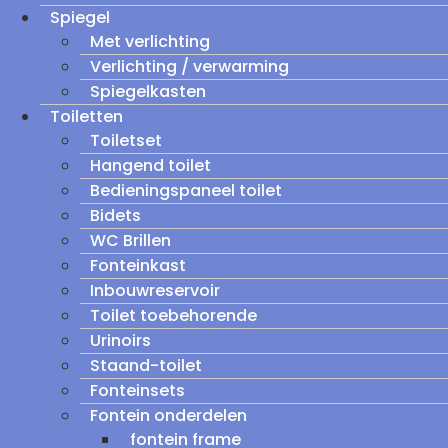
Spiegel
Met verlichting
Verlichting / verwarming
Spiegelkasten
Toiletten
Toiletset
Hangend toilet
Bedieningspaneel toilet
Bidets
WC Brillen
Fonteinkast
Inbouwreservoir
Toilet toebehorende
Urinoirs
Staand-toilet
Fonteinsets
Fontein onderdelen
fontein frame