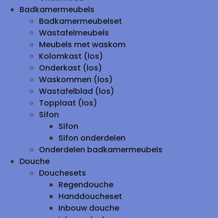
Badkamermeubels
Badkamermeubelset
Wastafelmeubels
Meubels met waskom
Kolomkast (los)
Onderkast (los)
Waskommen (los)
Wastafelblad (los)
Topplaat (los)
Sifon
Sifon
Sifon onderdelen
Onderdelen badkamermeubels
Douche
Douchesets
Regendouche
Handdoucheset
Inbouw douche