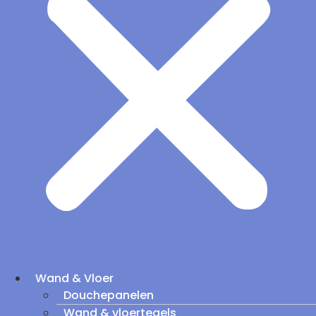
Wand & Vloer
Douchepanelen
Wand & vloertegels