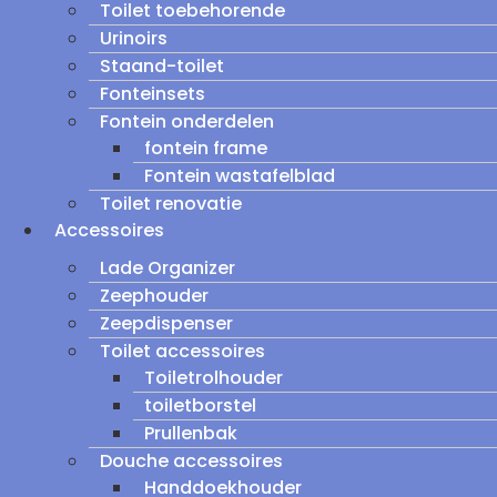
Toilet toebehorende
Urinoirs
Staand-toilet
Fonteinsets
Fontein onderdelen
fontein frame
Fontein wastafelblad
Toilet renovatie
Accessoires
Lade Organizer
Zeephouder
Zeepdispenser
Toilet accessoires
Toiletrolhouder
toiletborstel
Prullenbak
Douche accessoires
Handdoekhouder