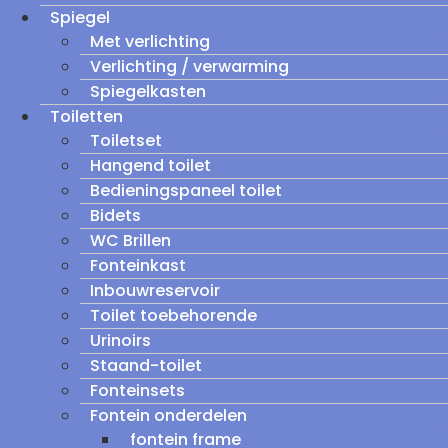
Spiegel
Met verlichting
Verlichting / verwarming
Spiegelkasten
Toiletten
Toiletset
Hangend toilet
Bedieningspaneel toilet
Bidets
WC Brillen
Fonteinkast
Inbouwreservoir
Toilet toebehorende
Urinoirs
Staand-toilet
Fonteinsets
Fontein onderdelen
fontein frame