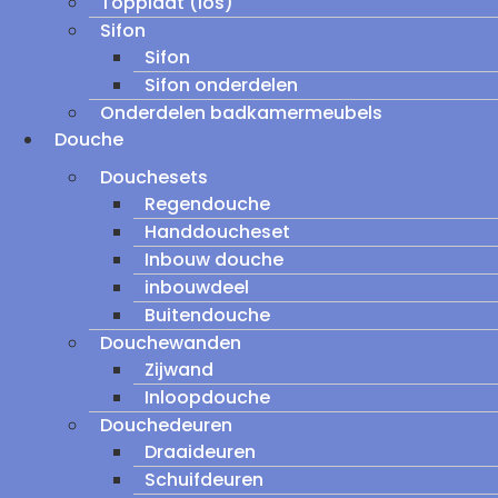
Topplaat (los)
Sifon
Sifon
Sifon onderdelen
Onderdelen badkamermeubels
Douche
Douchesets
Regendouche
Handdoucheset
Inbouw douche
inbouwdeel
Buitendouche
Douchewanden
Zijwand
Inloopdouche
Douchedeuren
Draaideuren
Schuifdeuren