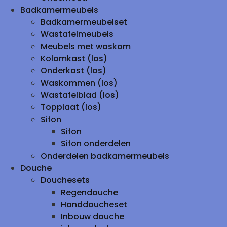
Badkamermeubels
Badkamermeubelset
Wastafelmeubels
Meubels met waskom
Kolomkast (los)
Onderkast (los)
Waskommen (los)
Wastafelblad (los)
Topplaat (los)
Sifon
Sifon
Sifon onderdelen
Onderdelen badkamermeubels
Douche
Douchesets
Regendouche
Handdoucheset
Inbouw douche