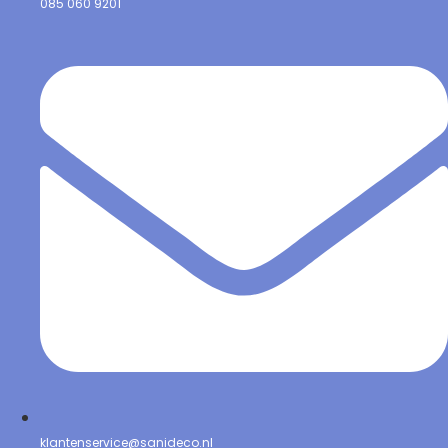
085 060 9201
klantenservice@sanideco.nl