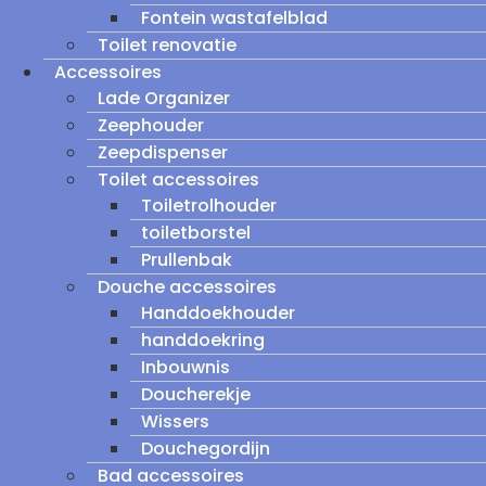
Fontein wastafelblad
Toilet renovatie
Accessoires
Lade Organizer
Zeephouder
Zeepdispenser
Toilet accessoires
Toiletrolhouder
toiletborstel
Prullenbak
Douche accessoires
Handdoekhouder
handdoekring
Inbouwnis
Doucherekje
Wissers
Douchegordijn
Bad accessoires