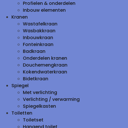
Profielen & onderdelen
Inbouw elementen
Kranen
Wastafelkraan
Wasbakkraan
Inbouwkraan
Fonteinkraan
Badkraan
Onderdelen kranen
Douchemengkraan
Kokendwaterkraan
Bidetkraan
Spiegel
Met verlichting
Verlichting / verwarming
Spiegelkasten
Toiletten
Toiletset
Hangend toilet