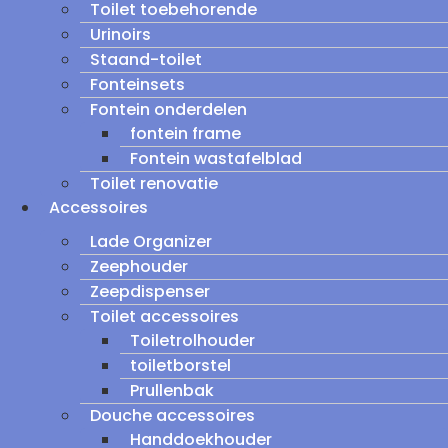
Toilet toebehorende
Urinoirs
Staand-toilet
Fonteinsets
Fontein onderdelen
fontein frame
Fontein wastafelblad
Toilet renovatie
Accessoires
Lade Organizer
Zeephouder
Zeepdispenser
Toilet accessoires
Toiletrolhouder
toiletborstel
Prullenbak
Douche accessoires
Handdoekhouder