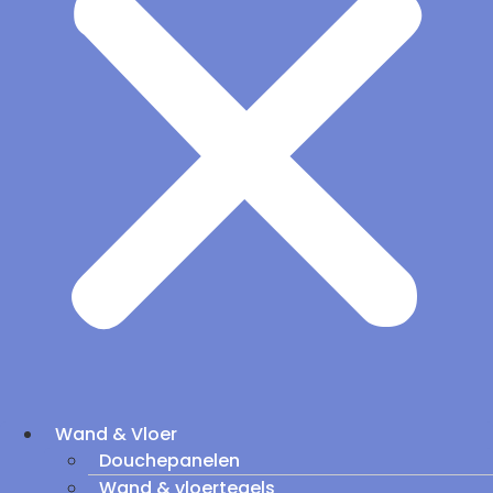
Wand & Vloer
Douchepanelen
Wand & vloertegels