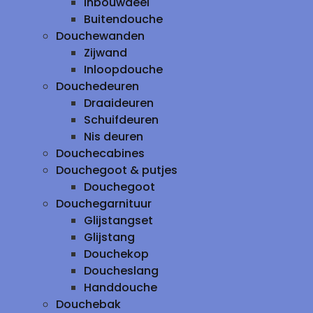
inbouwdeel
Buitendouche
Douchewanden
Zijwand
Inloopdouche
Douchedeuren
Draaideuren
Schuifdeuren
Nis deuren
Douchecabines
Douchegoot & putjes
Douchegoot
Douchegarnituur
Glijstangset
Glijstang
Douchekop
Doucheslang
Handdouche
Douchebak