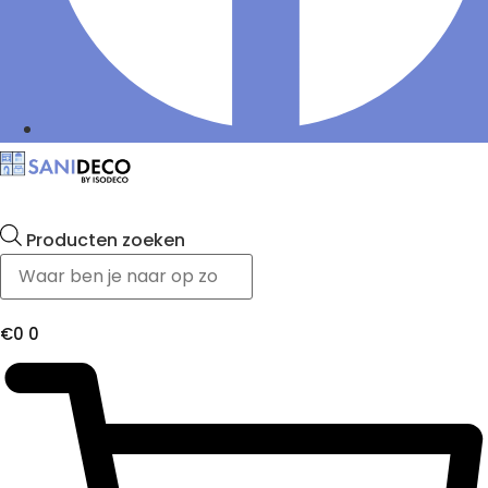
Producten zoeken
€
0
0