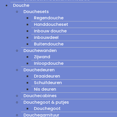
Douche
Douchesets
Regendouche
Handdoucheset
Inbouw douche
inbouwdeel
Buitendouche
Douchewanden
Zijwand
Inloopdouche
Douchedeuren
Draaideuren
Schuifdeuren
Nis deuren
Douchecabines
Douchegoot & putjes
Douchegoot
Douchegarnituur