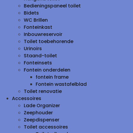
Bedieningspaneel toilet
Bidets
WC Brillen
Fonteinkast
Inbouwreservoir
Toilet toebehorende
Urinoirs
Staand-toilet
Fonteinsets
Fontein onderdelen
fontein frame
Fontein wastafelblad
Toilet renovatie
Accessoires
Lade Organizer
Zeephouder
Zeepdispenser
Toilet accessoires