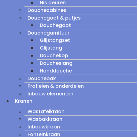
Nis deuren
Douchecabines
Douchegoot & putjes
Douchegoot
Douchegarnituur
Glijstangset
Glijstang
Douchekop
Doucheslang
Handdouche
Douchebak
Profielen & onderdelen
Inbouw elementen
Kranen
Wastafelkraan
Wasbakkraan
Inbouwkraan
Fonteinkraan