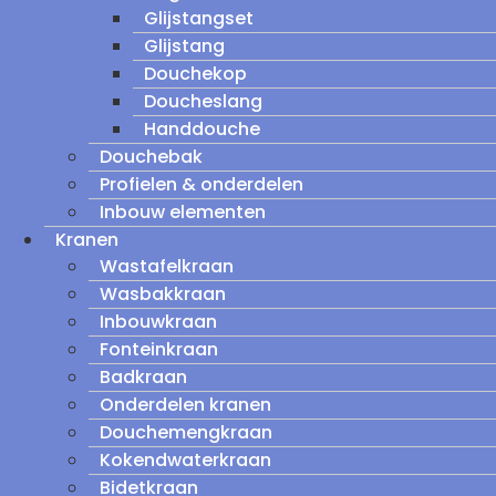
Glijstangset
Glijstang
Douchekop
Doucheslang
Handdouche
Douchebak
Profielen & onderdelen
Inbouw elementen
Kranen
Wastafelkraan
Wasbakkraan
Inbouwkraan
Fonteinkraan
Badkraan
Onderdelen kranen
Douchemengkraan
Kokendwaterkraan
Bidetkraan