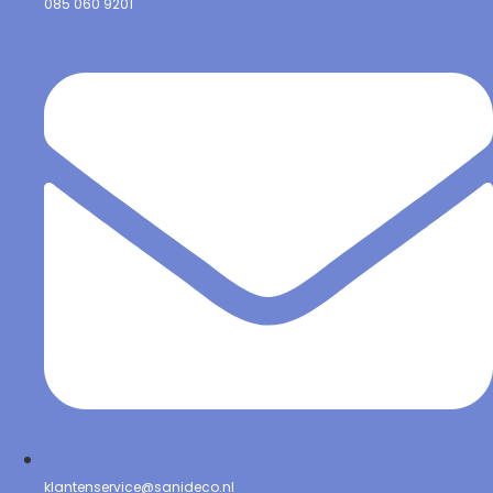
085 060 9201
klantenservice@sanideco.nl