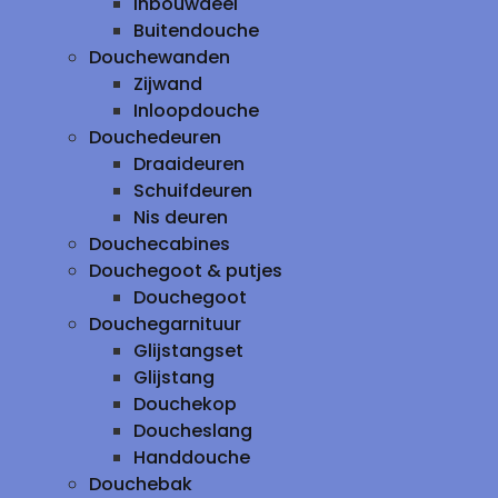
inbouwdeel
Buitendouche
Douchewanden
Zijwand
Inloopdouche
Douchedeuren
Draaideuren
Schuifdeuren
Nis deuren
Douchecabines
Douchegoot & putjes
Douchegoot
Douchegarnituur
Glijstangset
Glijstang
Douchekop
Doucheslang
Handdouche
Douchebak