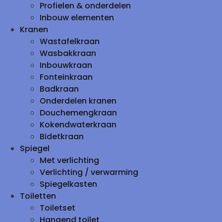
Profielen & onderdelen
Inbouw elementen
Kranen
Wastafelkraan
Wasbakkraan
Inbouwkraan
Fonteinkraan
Badkraan
Onderdelen kranen
Douchemengkraan
Kokendwaterkraan
Bidetkraan
Spiegel
Met verlichting
Verlichting / verwarming
Spiegelkasten
Toiletten
Toiletset
Hangend toilet