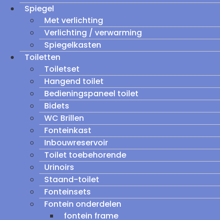
Spiegel
Met verlichting
Verlichting / verwarming
Spiegelkasten
Toiletten
Toiletset
Hangend toilet
Bedieningspaneel toilet
Bidets
WC Brillen
Fonteinkast
Inbouwreservoir
Toilet toebehorende
Urinoirs
Staand-toilet
Fonteinsets
Fontein onderdelen
fontein frame