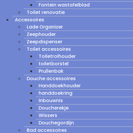
Fontein wastafelblad
Toilet renovatie
Accessoires
Lade Organizer
Zeephouder
Zeepdispenser
Toilet accessoires
Toiletrolhouder
toiletborstel
Prullenbak
Douche accessoires
Handdoekhouder
handdoekring
Inbouwnis
Doucherekje
Wissers
Douchegordijn
Bad accessoires