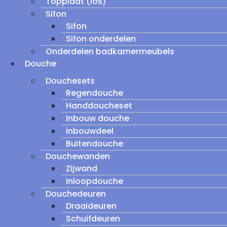
Topplaat (los)
Sifon
Sifon
Sifon onderdelen
Onderdelen badkamermeubels
Douche
Douchesets
Regendouche
Handdoucheset
Inbouw douche
inbouwdeel
Buitendouche
Douchewanden
Zijwand
Inloopdouche
Douchedeuren
Draaideuren
Schuifdeuren