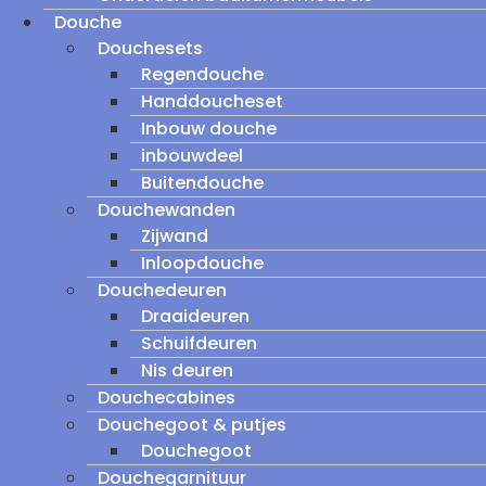
Douche
Douchesets
Regendouche
Handdoucheset
Inbouw douche
inbouwdeel
Buitendouche
Douchewanden
Zijwand
Inloopdouche
Douchedeuren
Draaideuren
Schuifdeuren
Nis deuren
Douchecabines
Douchegoot & putjes
Douchegoot
Douchegarnituur