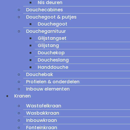
Nis deuren
Douchecabines
Douchegoot & putjes
Douchegoot
Douchegarnituur
Glijstangset
Glijstang
Douchekop
Doucheslang
Handdouche
Douchebak
Profielen & onderdelen
Inbouw elementen
Kranen
Wastafelkraan
Wasbakkraan
Inbouwkraan
Fonteinkraan