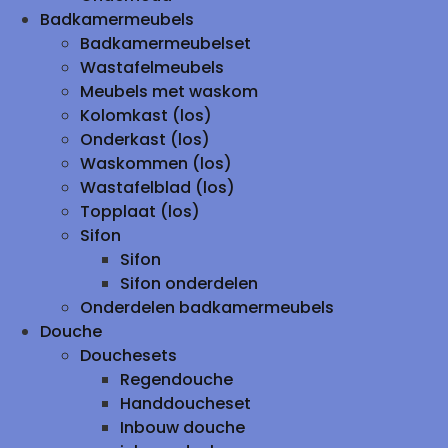
Badkamermeubels
Badkamermeubelset
Wastafelmeubels
Meubels met waskom
Kolomkast (los)
Onderkast (los)
Waskommen (los)
Wastafelblad (los)
Topplaat (los)
Sifon
Sifon
Sifon onderdelen
Onderdelen badkamermeubels
Douche
Douchesets
Regendouche
Handdoucheset
Inbouw douche