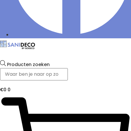
Producten zoeken
€
0
0