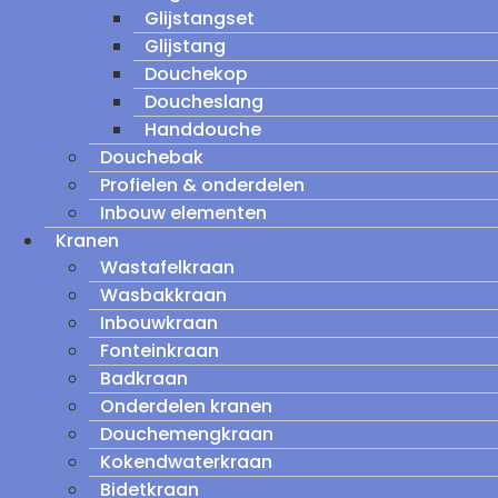
Glijstangset
Glijstang
Douchekop
Doucheslang
Handdouche
Douchebak
Profielen & onderdelen
Inbouw elementen
Kranen
Wastafelkraan
Wasbakkraan
Inbouwkraan
Fonteinkraan
Badkraan
Onderdelen kranen
Douchemengkraan
Kokendwaterkraan
Bidetkraan