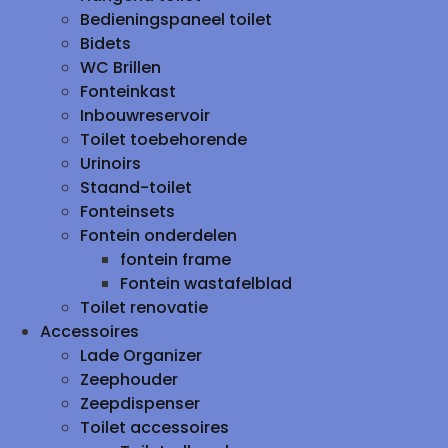
Bedieningspaneel toilet
Bidets
WC Brillen
Fonteinkast
Inbouwreservoir
Toilet toebehorende
Urinoirs
Staand-toilet
Fonteinsets
Fontein onderdelen
fontein frame
Fontein wastafelblad
Toilet renovatie
Accessoires
Lade Organizer
Zeephouder
Zeepdispenser
Toilet accessoires