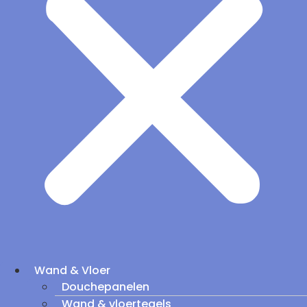
Wand & Vloer
Douchepanelen
Wand & vloertegels