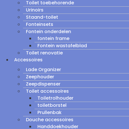
Toilet toebehorende
Urinoirs
Staand-toilet
Fonteinsets
Fontein onderdelen
fontein frame
Fontein wastafelblad
Toilet renovatie
Accessoires
Lade Organizer
Zeephouder
Zeepdispenser
Toilet accessoires
Toiletrolhouder
toiletborstel
Prullenbak
Douche accessoires
Handdoekhouder