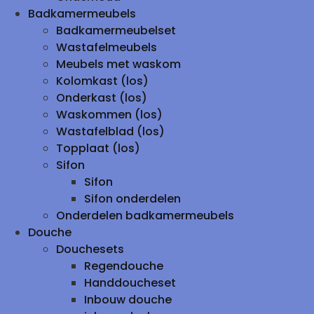
Badkamermeubels
Badkamermeubelset
Wastafelmeubels
Meubels met waskom
Kolomkast (los)
Onderkast (los)
Waskommen (los)
Wastafelblad (los)
Topplaat (los)
Sifon
Sifon
Sifon onderdelen
Onderdelen badkamermeubels
Douche
Douchesets
Regendouche
Handdoucheset
Inbouw douche