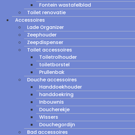
Fontein wastafelblad
Toilet renovatie
Accessoires
Lade Organizer
Zeephouder
Zeepdispenser
Toilet accessoires
Toiletrolhouder
toiletborstel
Prullenbak
Douche accessoires
Handdoekhouder
handdoekring
Inbouwnis
Doucherekje
Wissers
Douchegordijn
Bad accessoires