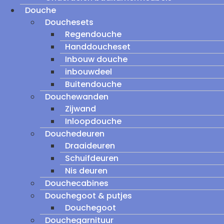
Douche
Douchesets
Regendouche
Handdoucheset
Inbouw douche
inbouwdeel
Buitendouche
Douchewanden
Zijwand
Inloopdouche
Douchedeuren
Draaideuren
Schuifdeuren
Nis deuren
Douchecabines
Douchegoot & putjes
Douchegoot
Douchegarnituur