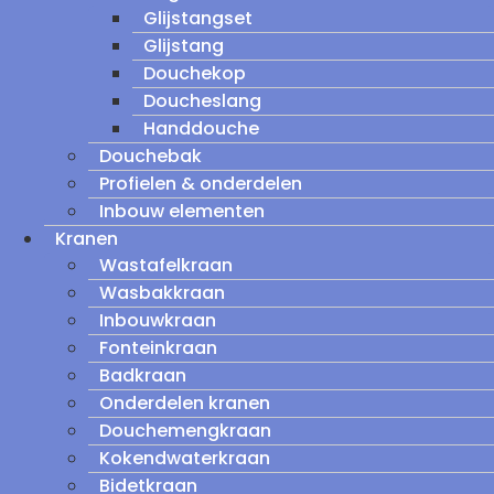
Glijstangset
Glijstang
Douchekop
Doucheslang
Handdouche
Douchebak
Profielen & onderdelen
Inbouw elementen
Kranen
Wastafelkraan
Wasbakkraan
Inbouwkraan
Fonteinkraan
Badkraan
Onderdelen kranen
Douchemengkraan
Kokendwaterkraan
Bidetkraan