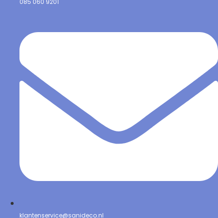
085 060 9201
klantenservice@sanideco.nl