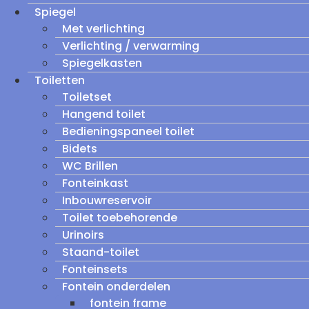
Spiegel
Met verlichting
Verlichting / verwarming
Spiegelkasten
Toiletten
Toiletset
Hangend toilet
Bedieningspaneel toilet
Bidets
WC Brillen
Fonteinkast
Inbouwreservoir
Toilet toebehorende
Urinoirs
Staand-toilet
Fonteinsets
Fontein onderdelen
fontein frame