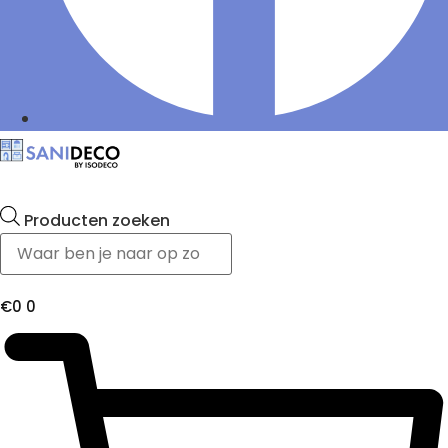
Producten zoeken
€
0
0