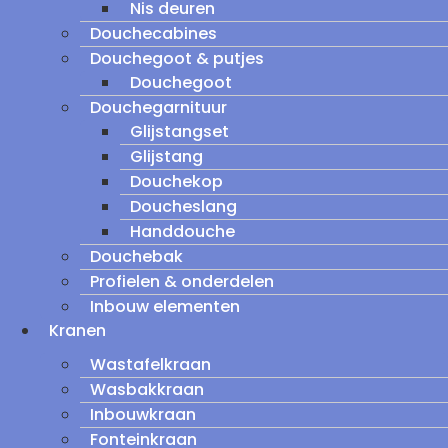
Nis deuren
Douchecabines
Douchegoot & putjes
Douchegoot
Douchegarnituur
Glijstangset
Glijstang
Douchekop
Doucheslang
Handdouche
Douchebak
Profielen & onderdelen
Inbouw elementen
Kranen
Wastafelkraan
Wasbakkraan
Inbouwkraan
Fonteinkraan