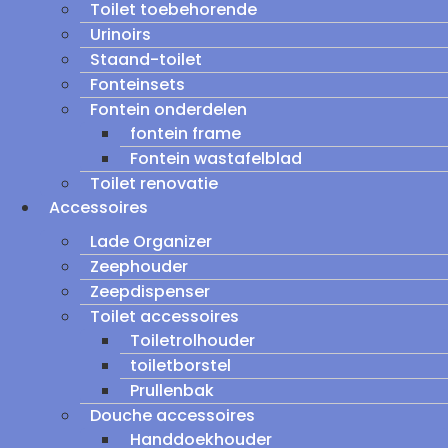
Toilet toebehorende
Urinoirs
Staand-toilet
Fonteinsets
Fontein onderdelen
fontein frame
Fontein wastafelblad
Toilet renovatie
Accessoires
Lade Organizer
Zeephouder
Zeepdispenser
Toilet accessoires
Toiletrolhouder
toiletborstel
Prullenbak
Douche accessoires
Handdoekhouder