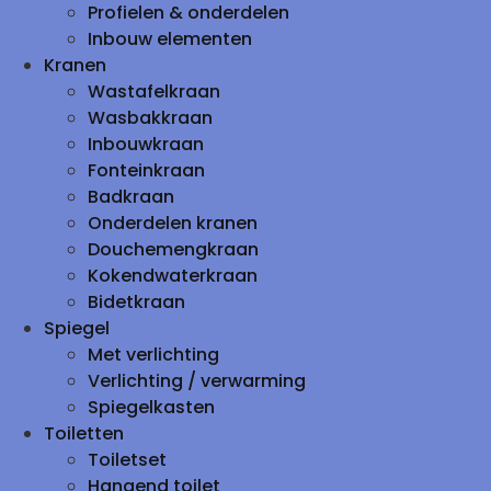
Profielen & onderdelen
Inbouw elementen
Kranen
Wastafelkraan
Wasbakkraan
Inbouwkraan
Fonteinkraan
Badkraan
Onderdelen kranen
Douchemengkraan
Kokendwaterkraan
Bidetkraan
Spiegel
Met verlichting
Verlichting / verwarming
Spiegelkasten
Toiletten
Toiletset
Hangend toilet