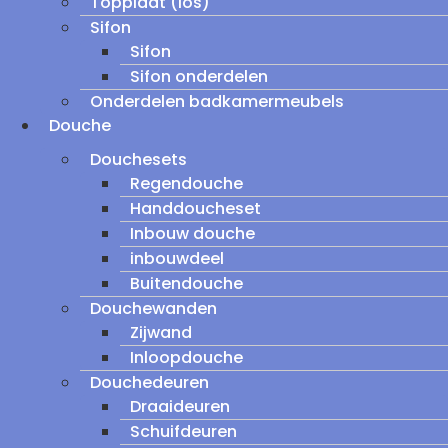
Topplaat (los)
Sifon
Sifon
Sifon onderdelen
Onderdelen badkamermeubels
Douche
Douchesets
Regendouche
Handdoucheset
Inbouw douche
inbouwdeel
Buitendouche
Douchewanden
Zijwand
Inloopdouche
Douchedeuren
Draaideuren
Schuifdeuren