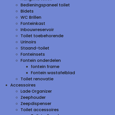
Bedieningspaneel toilet
Bidets
WC Brillen
Fonteinkast
Inbouwreservoir
Toilet toebehorende
Urinoirs
Staand-toilet
Fonteinsets
Fontein onderdelen
fontein frame
Fontein wastafelblad
Toilet renovatie
Accessoires
Lade Organizer
Zeephouder
Zeepdispenser
Toilet accessoires