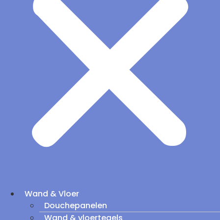
Wand & Vloer
Douchepanelen
Wand & vloertegels