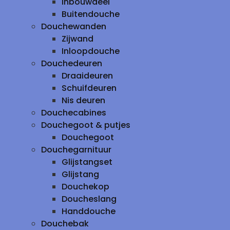
inbouwdeel
Buitendouche
Douchewanden
Zijwand
Inloopdouche
Douchedeuren
Draaideuren
Schuifdeuren
Nis deuren
Douchecabines
Douchegoot & putjes
Douchegoot
Douchegarnituur
Glijstangset
Glijstang
Douchekop
Doucheslang
Handdouche
Douchebak