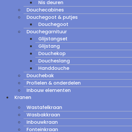
Nis deuren
Douchecabines
Douchegoot & putjes
Douchegoot
Douchegarnituur
Glijstangset
Glijstang
Douchekop
Doucheslang
Handdouche
Douchebak
Profielen & onderdelen
Inbouw elementen
Kranen
Wastafelkraan
Wasbakkraan
Inbouwkraan
Fonteinkraan