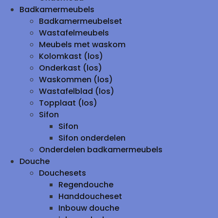
Badkamermeubels
Badkamermeubelset
Wastafelmeubels
Meubels met waskom
Kolomkast (los)
Onderkast (los)
Waskommen (los)
Wastafelblad (los)
Topplaat (los)
Sifon
Sifon
Sifon onderdelen
Onderdelen badkamermeubels
Douche
Douchesets
Regendouche
Handdoucheset
Inbouw douche