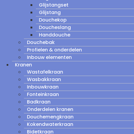
Glijstangset
Glijstang
Douchekop
Doucheslang
Handdouche
Douchebak
Profielen & onderdelen
Inbouw elementen
Kranen
Wastafelkraan
Wasbakkraan
Inbouwkraan
Fonteinkraan
Badkraan
Onderdelen kranen
Douchemengkraan
Kokendwaterkraan
Bidetkraan