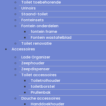
Toilet toebehorende
Urinoirs
Staand-toilet
Fonteinsets
Fontein onderdelen
fontein frame
Fontein wastafelblad
Toilet renovatie
Accessoires
Lade Organizer
Zeephouder
Zeepdispenser
Toilet accessoires
Toiletrolhouder
toiletborstel
Prullenbak
Douche accessoires
Handdoekhouder