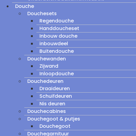
Douche
Douchesets
Regendouche
Handdoucheset
Inbouw douche
inbouwdeel
Buitendouche
Douchewanden
Zijwand
Inloopdouche
Douchedeuren
Draaideuren
Schuifdeuren
Nis deuren
Douchecabines
Douchegoot & putjes
Douchegoot
Douchegarnituur