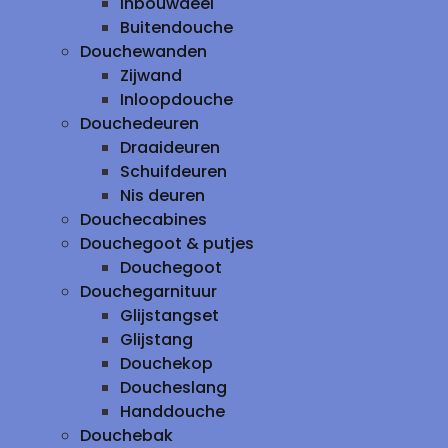
inbouwdeel
Buitendouche
Douchewanden
Zijwand
Inloopdouche
Douchedeuren
Draaideuren
Schuifdeuren
Nis deuren
Douchecabines
Douchegoot & putjes
Douchegoot
Douchegarnituur
Glijstangset
Glijstang
Douchekop
Doucheslang
Handdouche
Douchebak