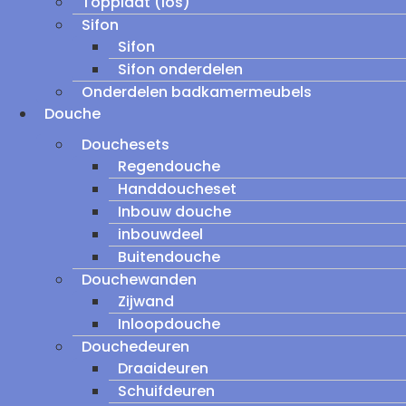
Topplaat (los)
Sifon
Sifon
Sifon onderdelen
Onderdelen badkamermeubels
Douche
Douchesets
Regendouche
Handdoucheset
Inbouw douche
inbouwdeel
Buitendouche
Douchewanden
Zijwand
Inloopdouche
Douchedeuren
Draaideuren
Schuifdeuren