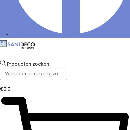
Producten zoeken
€
0
0