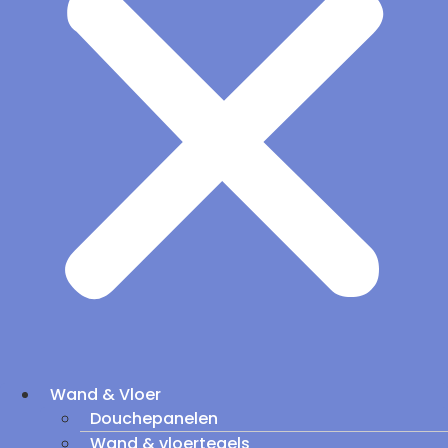
Wand & Vloer
Douchepanelen
Wand & vloertegels