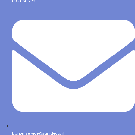
085 060 9201
klantenservice@sanideco.nl