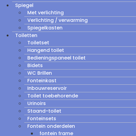
Spiegel
Met verlichting
Verlichting / verwarming
Spiegelkasten
Toiletten
Toiletset
Hangend toilet
Bedieningspaneel toilet
Bidets
WC Brillen
Fonteinkast
Inbouwreservoir
Toilet toebehorende
Urinoirs
Staand-toilet
Fonteinsets
Fontein onderdelen
fontein frame