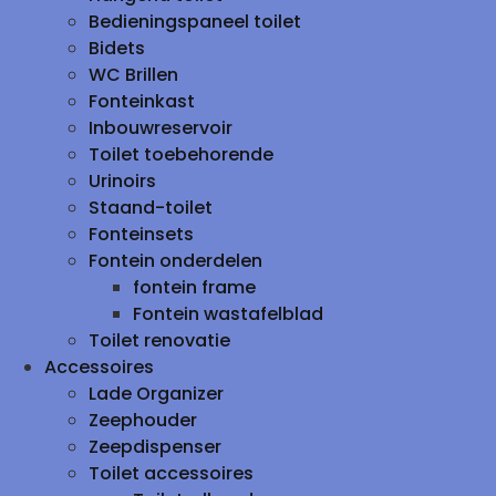
Bedieningspaneel toilet
Bidets
WC Brillen
Fonteinkast
Inbouwreservoir
Toilet toebehorende
Urinoirs
Staand-toilet
Fonteinsets
Fontein onderdelen
fontein frame
Fontein wastafelblad
Toilet renovatie
Accessoires
Lade Organizer
Zeephouder
Zeepdispenser
Toilet accessoires