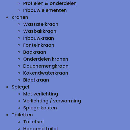
Profielen & onderdelen
Inbouw elementen
Kranen
Wastafelkraan
Wasbakkraan
Inbouwkraan
Fonteinkraan
Badkraan
Onderdelen kranen
Douchemengkraan
Kokendwaterkraan
Bidetkraan
Spiegel
Met verlichting
Verlichting / verwarming
Spiegelkasten
Toiletten
Toiletset
Hangend toilet