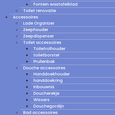
Fontein wastafelblad
Toilet renovatie
Accessoires
Lade Organizer
Zeephouder
Zeepdispenser
Toilet accessoires
Toiletrolhouder
toiletborstel
Prullenbak
Douche accessoires
Handdoekhouder
handdoekring
Inbouwnis
Doucherekje
Wissers
Douchegordijn
Bad accessoires