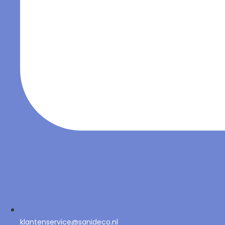
klantenservice@sanideco.nl