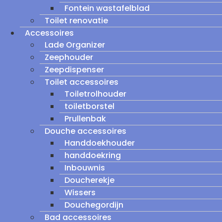
Fontein wastafelblad
Toilet renovatie
Accessoires
Lade Organizer
Zeephouder
Zeepdispenser
Toilet accessoires
Toiletrolhouder
toiletborstel
Prullenbak
Douche accessoires
Handdoekhouder
handdoekring
Inbouwnis
Doucherekje
Wissers
Douchegordijn
Bad accessoires