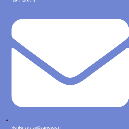
085 060 9201
klantenservice@sanideco.nl