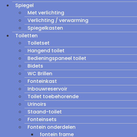
Spiegel
Met verlichting
Verlichting / verwarming
Spiegelkasten
Toiletten
Toiletset
Hangend toilet
Bedieningspaneel toilet
Bidets
WC Brillen
Fonteinkast
Inbouwreservoir
Toilet toebehorende
Urinoirs
Staand-toilet
Fonteinsets
Fontein onderdelen
fontein frame