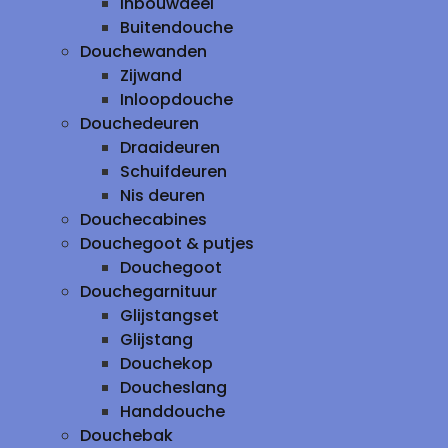
inbouwdeel
Buitendouche
Douchewanden
Zijwand
Inloopdouche
Douchedeuren
Draaideuren
Schuifdeuren
Nis deuren
Douchecabines
Douchegoot & putjes
Douchegoot
Douchegarnituur
Glijstangset
Glijstang
Douchekop
Doucheslang
Handdouche
Douchebak