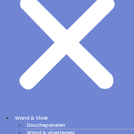
Wand & Vloer
Douchepanelen
Wand & vloertegels