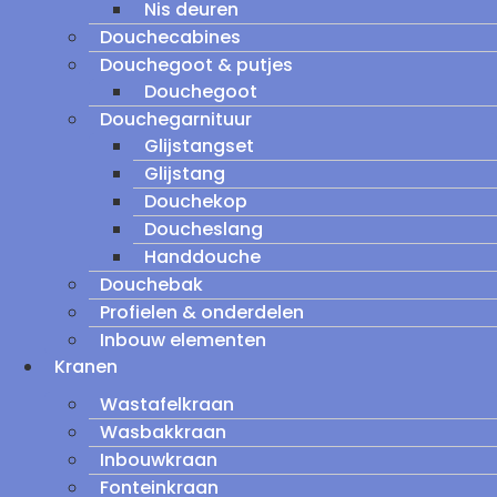
Nis deuren
Douchecabines
Douchegoot & putjes
Douchegoot
Douchegarnituur
Glijstangset
Glijstang
Douchekop
Doucheslang
Handdouche
Douchebak
Profielen & onderdelen
Inbouw elementen
Kranen
Wastafelkraan
Wasbakkraan
Inbouwkraan
Fonteinkraan