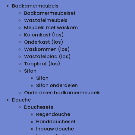
Badkamermeubels
Badkamermeubelset
Wastafelmeubels
Meubels met waskom
Kolomkast (los)
Onderkast (los)
Waskommen (los)
Wastafelblad (los)
Topplaat (los)
Sifon
Sifon
Sifon onderdelen
Onderdelen badkamermeubels
Douche
Douchesets
Regendouche
Handdoucheset
Inbouw douche