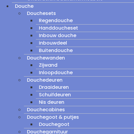
Douche
Douchesets
Regendouche
Handdoucheset
Inbouw douche
inbouwdeel
Buitendouche
Douchewanden
Zijwand
Inloopdouche
Douchedeuren
Draaideuren
Schuifdeuren
Nis deuren
Douchecabines
Douchegoot & putjes
Douchegoot
Douchegarnituur