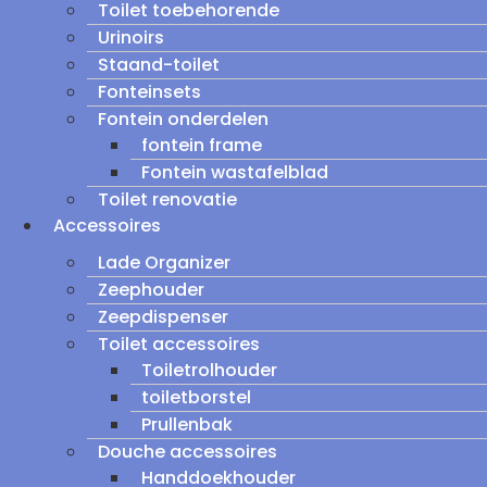
Toilet toebehorende
Urinoirs
Staand-toilet
Fonteinsets
Fontein onderdelen
fontein frame
Fontein wastafelblad
Toilet renovatie
Accessoires
Lade Organizer
Zeephouder
Zeepdispenser
Toilet accessoires
Toiletrolhouder
toiletborstel
Prullenbak
Douche accessoires
Handdoekhouder