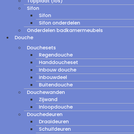
Topplaat (los)
Sifon
Sifon
Sifon onderdelen
Onderdelen badkamermeubels
Douche
Douchesets
Regendouche
Handdoucheset
Inbouw douche
inbouwdeel
Buitendouche
Douchewanden
Zijwand
Inloopdouche
Douchedeuren
Draaideuren
Schuifdeuren