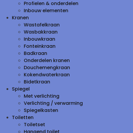
Profielen & onderdelen
Inbouw elementen
Kranen
Wastafelkraan
Wasbakkraan
Inbouwkraan
Fonteinkraan
Badkraan
Onderdelen kranen
Douchemengkraan
Kokendwaterkraan
Bidetkraan
Spiegel
Met verlichting
Verlichting / verwarming
Spiegelkasten
Toiletten
Toiletset
Hangend toilet