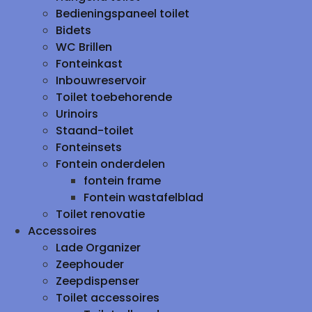
Bedieningspaneel toilet
Bidets
WC Brillen
Fonteinkast
Inbouwreservoir
Toilet toebehorende
Urinoirs
Staand-toilet
Fonteinsets
Fontein onderdelen
fontein frame
Fontein wastafelblad
Toilet renovatie
Accessoires
Lade Organizer
Zeephouder
Zeepdispenser
Toilet accessoires