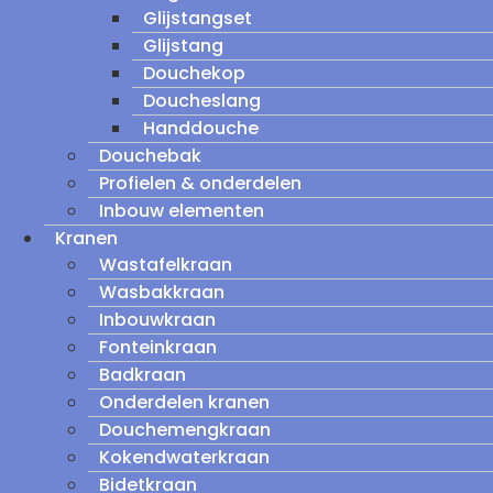
Glijstangset
Glijstang
Douchekop
Doucheslang
Handdouche
Douchebak
Profielen & onderdelen
Inbouw elementen
Kranen
Wastafelkraan
Wasbakkraan
Inbouwkraan
Fonteinkraan
Badkraan
Onderdelen kranen
Douchemengkraan
Kokendwaterkraan
Bidetkraan