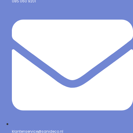
085 060 9201
klantenservice@sanideco.nl