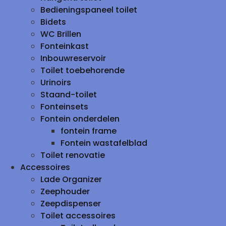
Bedieningspaneel toilet
Bidets
WC Brillen
Fonteinkast
Inbouwreservoir
Toilet toebehorende
Urinoirs
Staand-toilet
Fonteinsets
Fontein onderdelen
fontein frame
Fontein wastafelblad
Toilet renovatie
Accessoires
Lade Organizer
Zeephouder
Zeepdispenser
Toilet accessoires