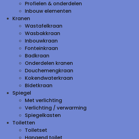
Profielen & onderdelen
Inbouw elementen
Kranen
Wastafelkraan
Wasbakkraan
Inbouwkraan
Fonteinkraan
Badkraan
Onderdelen kranen
Douchemengkraan
Kokendwaterkraan
Bidetkraan
Spiegel
Met verlichting
Verlichting / verwarming
Spiegelkasten
Toiletten
Toiletset
Hangend toilet