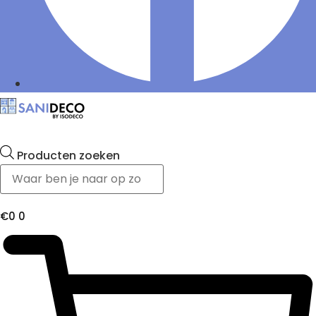
Producten zoeken
€
0
0