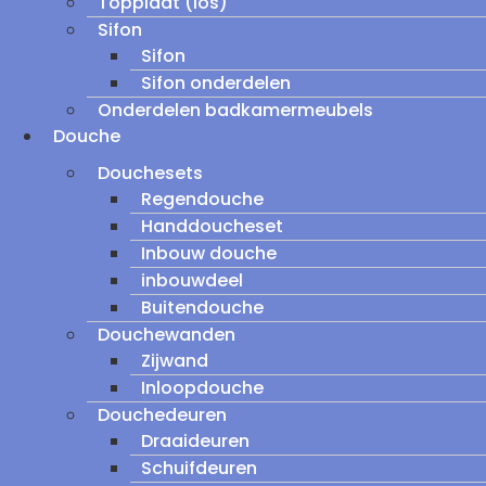
Topplaat (los)
Sifon
Sifon
Sifon onderdelen
Onderdelen badkamermeubels
Douche
Douchesets
Regendouche
Handdoucheset
Inbouw douche
inbouwdeel
Buitendouche
Douchewanden
Zijwand
Inloopdouche
Douchedeuren
Draaideuren
Schuifdeuren