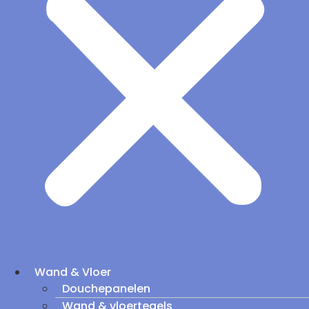
Wand & Vloer
Douchepanelen
Wand & vloertegels