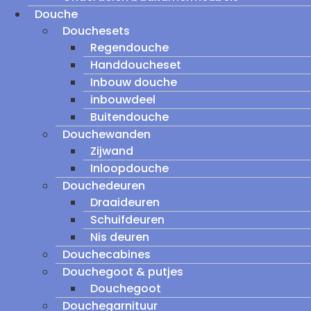
Douche
Douchesets
Regendouche
Handdoucheset
Inbouw douche
inbouwdeel
Buitendouche
Douchewanden
Zijwand
Inloopdouche
Douchedeuren
Draaideuren
Schuifdeuren
Nis deuren
Douchecabines
Douchegoot & putjes
Douchegoot
Douchegarnituur