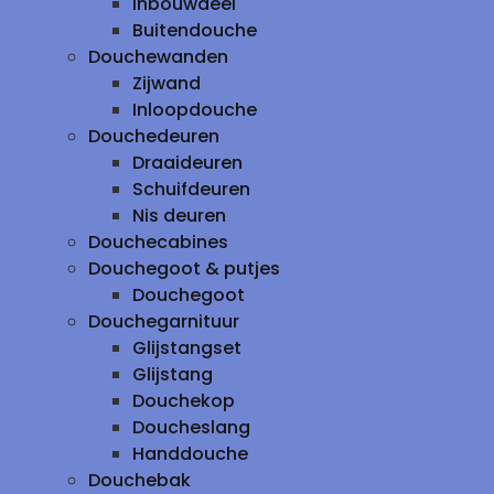
inbouwdeel
Buitendouche
Douchewanden
Zijwand
Inloopdouche
Douchedeuren
Draaideuren
Schuifdeuren
Nis deuren
Douchecabines
Douchegoot & putjes
Douchegoot
Douchegarnituur
Glijstangset
Glijstang
Douchekop
Doucheslang
Handdouche
Douchebak