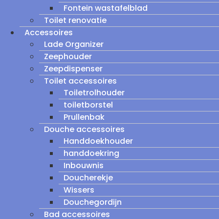
Fontein wastafelblad
Toilet renovatie
Accessoires
Lade Organizer
Zeephouder
Zeepdispenser
Toilet accessoires
Toiletrolhouder
toiletborstel
Prullenbak
Douche accessoires
Handdoekhouder
handdoekring
Inbouwnis
Doucherekje
Wissers
Douchegordijn
Bad accessoires