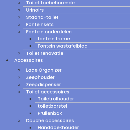
Toilet toebehorende
Urinoirs
Staand-toilet
Fonteinsets
Fontein onderdelen
fontein frame
Fontein wastafelblad
Toilet renovatie
Accessoires
Lade Organizer
Zeephouder
Zeepdispenser
Toilet accessoires
Toiletrolhouder
toiletborstel
Prullenbak
Douche accessoires
Handdoekhouder