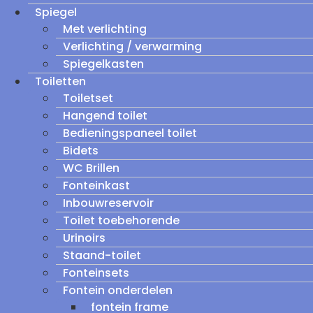
Spiegel
Met verlichting
Verlichting / verwarming
Spiegelkasten
Toiletten
Toiletset
Hangend toilet
Bedieningspaneel toilet
Bidets
WC Brillen
Fonteinkast
Inbouwreservoir
Toilet toebehorende
Urinoirs
Staand-toilet
Fonteinsets
Fontein onderdelen
fontein frame