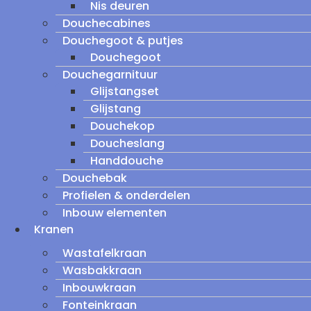
Nis deuren
Douchecabines
Douchegoot & putjes
Douchegoot
Douchegarnituur
Glijstangset
Glijstang
Douchekop
Doucheslang
Handdouche
Douchebak
Profielen & onderdelen
Inbouw elementen
Kranen
Wastafelkraan
Wasbakkraan
Inbouwkraan
Fonteinkraan