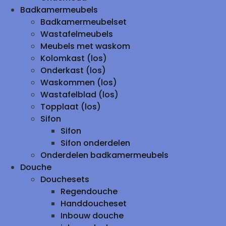
Badkamermeubels
Badkamermeubelset
Wastafelmeubels
Meubels met waskom
Kolomkast (los)
Onderkast (los)
Waskommen (los)
Wastafelblad (los)
Topplaat (los)
Sifon
Sifon
Sifon onderdelen
Onderdelen badkamermeubels
Douche
Douchesets
Regendouche
Handdoucheset
Inbouw douche