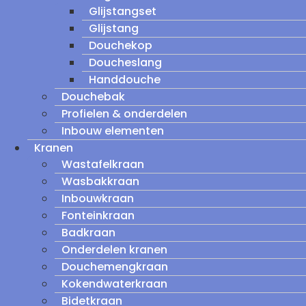
Glijstangset
Glijstang
Douchekop
Doucheslang
Handdouche
Douchebak
Profielen & onderdelen
Inbouw elementen
Kranen
Wastafelkraan
Wasbakkraan
Inbouwkraan
Fonteinkraan
Badkraan
Onderdelen kranen
Douchemengkraan
Kokendwaterkraan
Bidetkraan