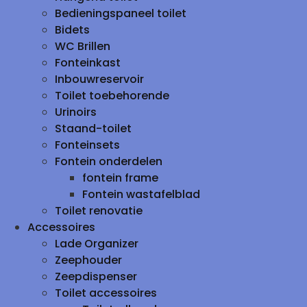
Bedieningspaneel toilet
Bidets
WC Brillen
Fonteinkast
Inbouwreservoir
Toilet toebehorende
Urinoirs
Staand-toilet
Fonteinsets
Fontein onderdelen
fontein frame
Fontein wastafelblad
Toilet renovatie
Accessoires
Lade Organizer
Zeephouder
Zeepdispenser
Toilet accessoires