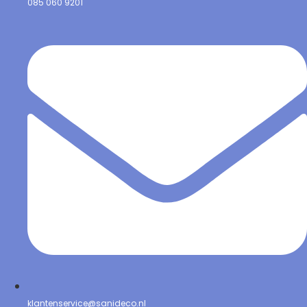
085 060 9201
klantenservice@sanideco.nl