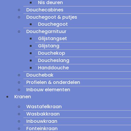
Nis deuren
Douchecabines
Douchegoot & putjes
Douchegoot
Douchegarnituur
Glijstangset
Glijstang
Douchekop
Doucheslang
Handdouche
Douchebak
Profielen & onderdelen
Inbouw elementen
Kranen
Wastafelkraan
Wasbakkraan
Inbouwkraan
Fonteinkraan