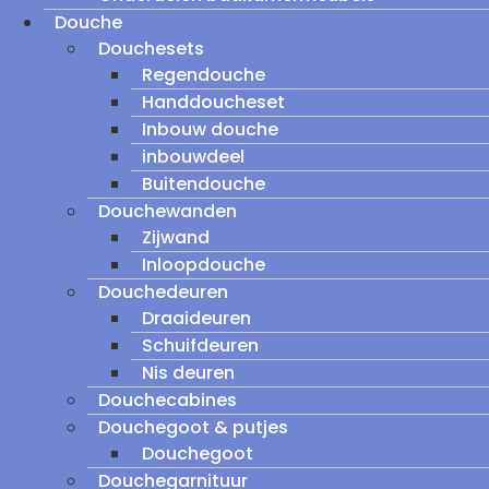
Douche
Douchesets
Regendouche
Handdoucheset
Inbouw douche
inbouwdeel
Buitendouche
Douchewanden
Zijwand
Inloopdouche
Douchedeuren
Draaideuren
Schuifdeuren
Nis deuren
Douchecabines
Douchegoot & putjes
Douchegoot
Douchegarnituur