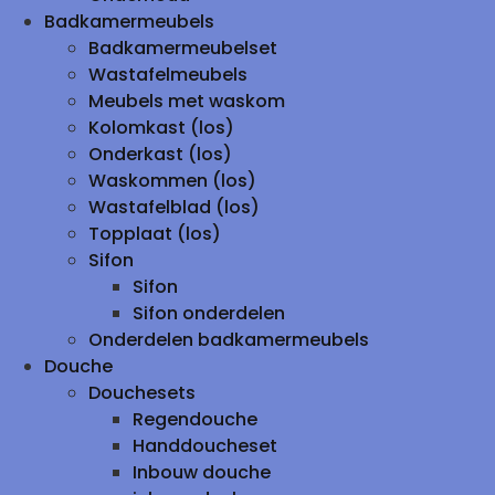
Badkamermeubels
Badkamermeubelset
Wastafelmeubels
Meubels met waskom
Kolomkast (los)
Onderkast (los)
Waskommen (los)
Wastafelblad (los)
Topplaat (los)
Sifon
Sifon
Sifon onderdelen
Onderdelen badkamermeubels
Douche
Douchesets
Regendouche
Handdoucheset
Inbouw douche