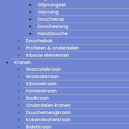
Glijstangset
Glijstang
Douchekop
Doucheslang
Handdouche
Douchebak
Profielen & onderdelen
Inbouw elementen
Kranen
Wastafelkraan
Wasbakkraan
Inbouwkraan
Fonteinkraan
Badkraan
Onderdelen kranen
Douchemengkraan
Kokendwaterkraan
Bidetkraan