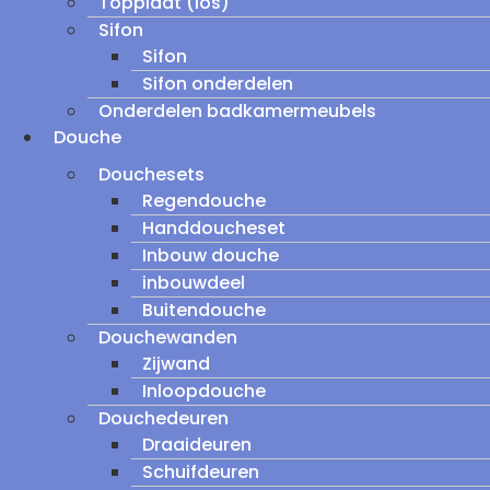
Topplaat (los)
Sifon
Sifon
Sifon onderdelen
Onderdelen badkamermeubels
Douche
Douchesets
Regendouche
Handdoucheset
Inbouw douche
inbouwdeel
Buitendouche
Douchewanden
Zijwand
Inloopdouche
Douchedeuren
Draaideuren
Schuifdeuren