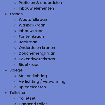
Profielen & onderdelen
Inbouw elementen
Kranen
Wastafelkraan
Wasbakkraan
Inbouwkraan
Fonteinkraan
Badkraan
Onderdelen kranen
Douchemengkraan
Kokendwaterkraan
Bidetkraan
Spiegel
Met verlichting
Verlichting / verwarming
Spiegelkasten
Toiletten
Toiletset
Hangend toilet