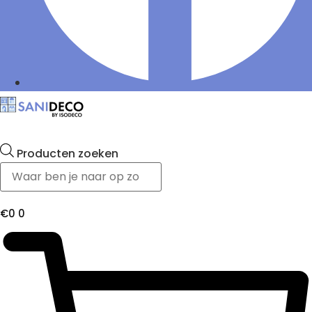
Producten zoeken
€
0
0