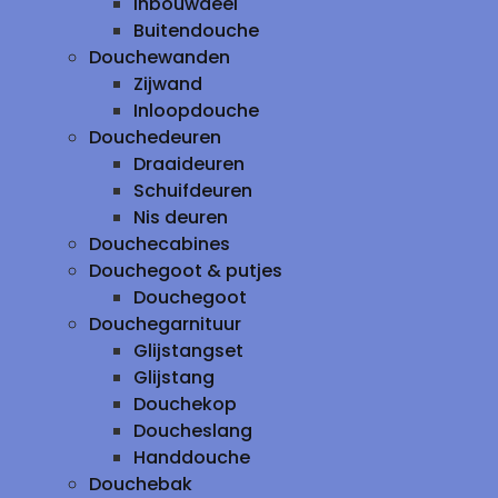
inbouwdeel
Buitendouche
Douchewanden
Zijwand
Inloopdouche
Douchedeuren
Draaideuren
Schuifdeuren
Nis deuren
Douchecabines
Douchegoot & putjes
Douchegoot
Douchegarnituur
Glijstangset
Glijstang
Douchekop
Doucheslang
Handdouche
Douchebak