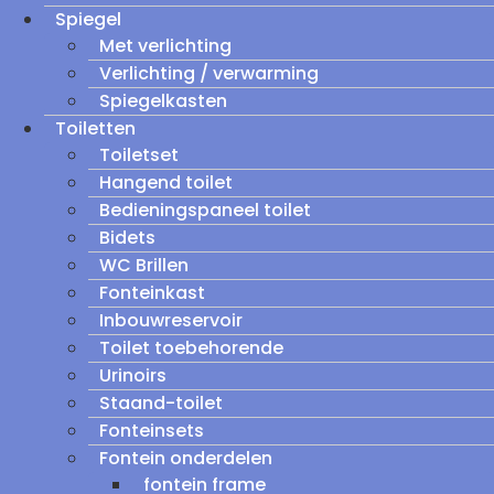
Spiegel
Met verlichting
Verlichting / verwarming
Spiegelkasten
Toiletten
Toiletset
Hangend toilet
Bedieningspaneel toilet
Bidets
WC Brillen
Fonteinkast
Inbouwreservoir
Toilet toebehorende
Urinoirs
Staand-toilet
Fonteinsets
Fontein onderdelen
fontein frame