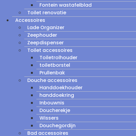
Fontein wastafelblad
Toilet renovatie
Accessoires
Lade Organizer
Zeephouder
Zeepdispenser
Toilet accessoires
Toiletrolhouder
toiletborstel
Prullenbak
Douche accessoires
Handdoekhouder
handdoekring
Inbouwnis
Doucherekje
Wissers
Douchegordijn
Bad accessoires