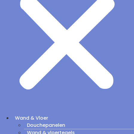
Wand & Vloer
Douchepanelen
Wand & vloertegels