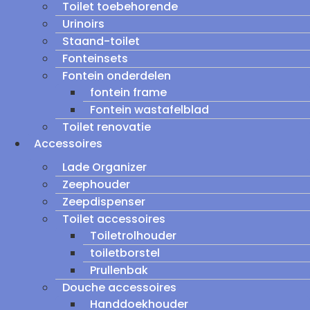
Toilet toebehorende
Urinoirs
Staand-toilet
Fonteinsets
Fontein onderdelen
fontein frame
Fontein wastafelblad
Toilet renovatie
Accessoires
Lade Organizer
Zeephouder
Zeepdispenser
Toilet accessoires
Toiletrolhouder
toiletborstel
Prullenbak
Douche accessoires
Handdoekhouder