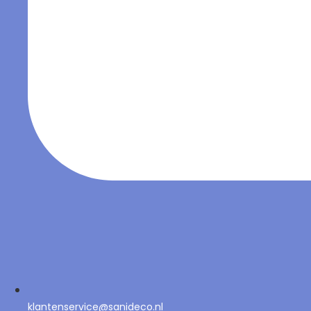
klantenservice@sanideco.nl