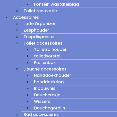
Fontein wastafelblad
Toilet renovatie
Accessoires
Lade Organizer
Zeephouder
Zeepdispenser
Toilet accessoires
Toiletrolhouder
toiletborstel
Prullenbak
Douche accessoires
Handdoekhouder
handdoekring
Inbouwnis
Doucherekje
Wissers
Douchegordijn
Bad accessoires