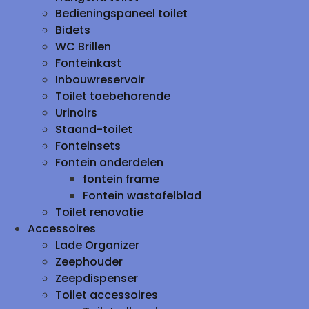
Bedieningspaneel toilet
Bidets
WC Brillen
Fonteinkast
Inbouwreservoir
Toilet toebehorende
Urinoirs
Staand-toilet
Fonteinsets
Fontein onderdelen
fontein frame
Fontein wastafelblad
Toilet renovatie
Accessoires
Lade Organizer
Zeephouder
Zeepdispenser
Toilet accessoires