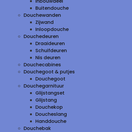
inbouwdeel
Buitendouche
Douchewanden
Zijwand
Inloopdouche
Douchedeuren
Draaideuren
Schuifdeuren
Nis deuren
Douchecabines
Douchegoot & putjes
Douchegoot
Douchegarnituur
Glijstangset
Glijstang
Douchekop
Doucheslang
Handdouche
Douchebak