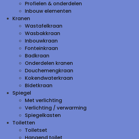
Profielen & onderdelen
Inbouw elementen
Kranen
Wastafelkraan
Wasbakkraan
Inbouwkraan
Fonteinkraan
Badkraan
Onderdelen kranen
Douchemengkraan
Kokendwaterkraan
Bidetkraan
Spiegel
Met verlichting
Verlichting / verwarming
Spiegelkasten
Toiletten
Toiletset
Hangend toilet