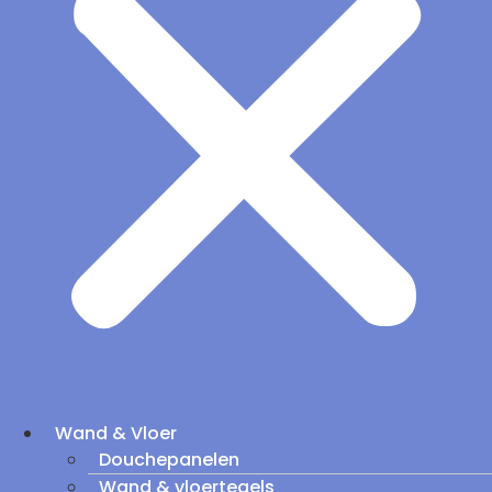
Wand & Vloer
Douchepanelen
Wand & vloertegels