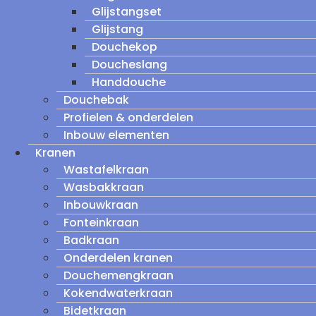
Glijstangset
Glijstang
Douchekop
Doucheslang
Handdouche
Douchebak
Profielen & onderdelen
Inbouw elementen
Kranen
Wastafelkraan
Wasbakkraan
Inbouwkraan
Fonteinkraan
Badkraan
Onderdelen kranen
Douchemengkraan
Kokendwaterkraan
Bidetkraan