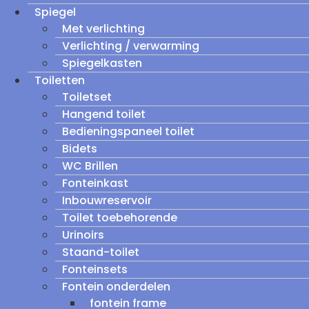
Spiegel
Met verlichting
Verlichting / verwarming
Spiegelkasten
Toiletten
Toiletset
Hangend toilet
Bedieningspaneel toilet
Bidets
WC Brillen
Fonteinkast
Inbouwreservoir
Toilet toebehorende
Urinoirs
Staand-toilet
Fonteinsets
Fontein onderdelen
fontein frame