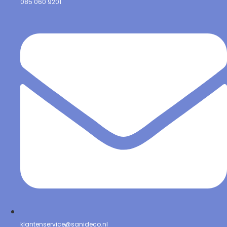
085 060 9201
klantenservice@sanideco.nl