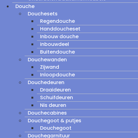
Douche
Douchesets
Regendouche
Handdoucheset
Inbouw douche
inbouwdeel
Buitendouche
Douchewanden
Zijwand
Inloopdouche
Douchedeuren
Draaideuren
Schuifdeuren
Nis deuren
Douchecabines
Douchegoot & putjes
Douchegoot
Douchegarnituur