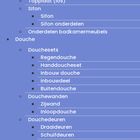
Topplaat (los)
Sifon
Sifon
Sifon onderdelen
Onderdelen badkamermeubels
Douche
Douchesets
Regendouche
Handdoucheset
Inbouw douche
inbouwdeel
Buitendouche
Douchewanden
Zijwand
Inloopdouche
Douchedeuren
Draaideuren
Schuifdeuren