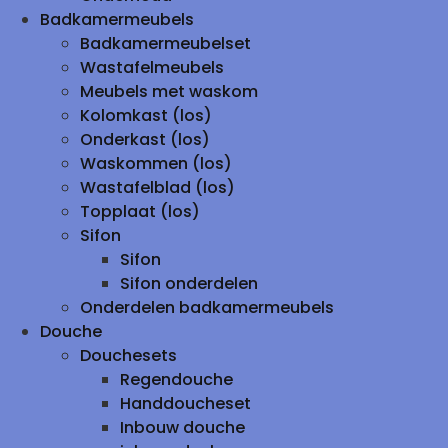
Badkamermeubels
Badkamermeubelset
Wastafelmeubels
Meubels met waskom
Kolomkast (los)
Onderkast (los)
Waskommen (los)
Wastafelblad (los)
Topplaat (los)
Sifon
Sifon
Sifon onderdelen
Onderdelen badkamermeubels
Douche
Douchesets
Regendouche
Handdoucheset
Inbouw douche