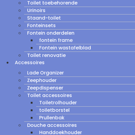
Toilet toebehorende
Urinoirs
Staand-toilet
Fonteinsets
Fontein onderdelen
fontein frame
Fontein wastafelblad
Toilet renovatie
Accessoires
Lade Organizer
Zeephouder
Zeepdispenser
Toilet accessoires
Toiletrolhouder
toiletborstel
Prullenbak
Douche accessoires
Handdoekhouder