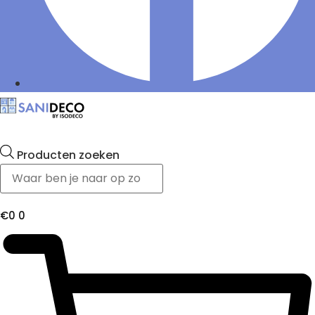
Producten zoeken
€
0
0