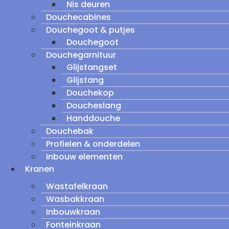
Nis deuren
Douchecabines
Douchegoot & putjes
Douchegoot
Douchegarnituur
Glijstangset
Glijstang
Douchekop
Doucheslang
Handdouche
Douchebak
Profielen & onderdelen
Inbouw elementen
Kranen
Wastafelkraan
Wasbakkraan
Inbouwkraan
Fonteinkraan