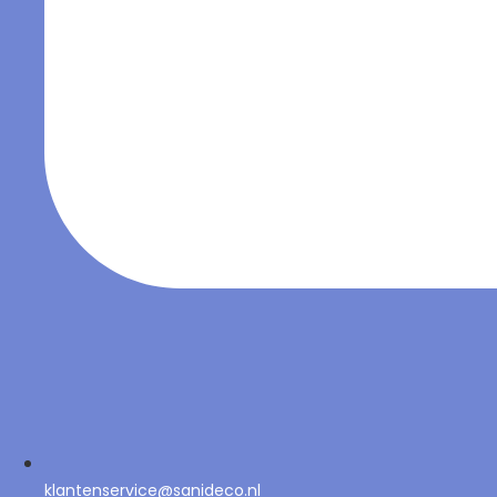
klantenservice@sanideco.nl