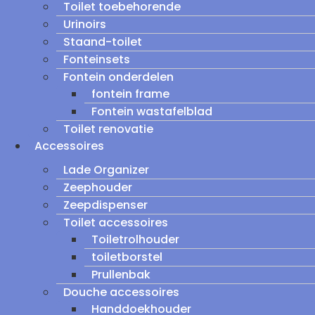
Toilet toebehorende
Urinoirs
Staand-toilet
Fonteinsets
Fontein onderdelen
fontein frame
Fontein wastafelblad
Toilet renovatie
Accessoires
Lade Organizer
Zeephouder
Zeepdispenser
Toilet accessoires
Toiletrolhouder
toiletborstel
Prullenbak
Douche accessoires
Handdoekhouder