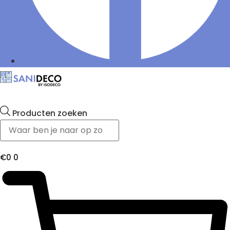
Producten zoeken
€
0
0