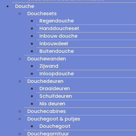
Douche
Douchesets
Regendouche
Handdoucheset
Inbouw douche
inbouwdeel
Buitendouche
Douchewanden
Zijwand
Inloopdouche
Douchedeuren
Draaideuren
Schuifdeuren
Nis deuren
Douchecabines
Douchegoot & putjes
Douchegoot
Douchegarnituur