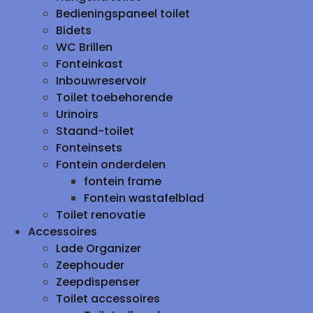
Bedieningspaneel toilet
Bidets
WC Brillen
Fonteinkast
Inbouwreservoir
Toilet toebehorende
Urinoirs
Staand-toilet
Fonteinsets
Fontein onderdelen
fontein frame
Fontein wastafelblad
Toilet renovatie
Accessoires
Lade Organizer
Zeephouder
Zeepdispenser
Toilet accessoires