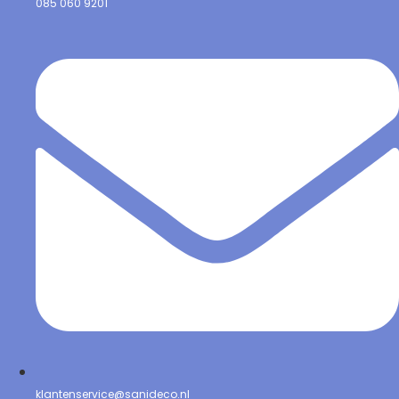
085 060 9201
klantenservice@sanideco.nl