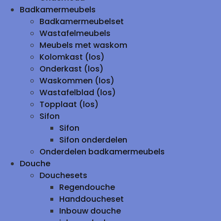
Badkamermeubels
Badkamermeubelset
Wastafelmeubels
Meubels met waskom
Kolomkast (los)
Onderkast (los)
Waskommen (los)
Wastafelblad (los)
Topplaat (los)
Sifon
Sifon
Sifon onderdelen
Onderdelen badkamermeubels
Douche
Douchesets
Regendouche
Handdoucheset
Inbouw douche