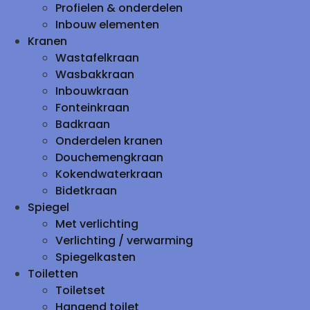
Profielen & onderdelen
Inbouw elementen
Kranen
Wastafelkraan
Wasbakkraan
Inbouwkraan
Fonteinkraan
Badkraan
Onderdelen kranen
Douchemengkraan
Kokendwaterkraan
Bidetkraan
Spiegel
Met verlichting
Verlichting / verwarming
Spiegelkasten
Toiletten
Toiletset
Hangend toilet