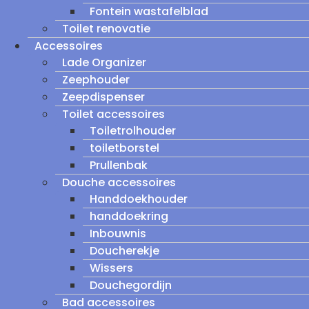
Fontein wastafelblad
Toilet renovatie
Accessoires
Lade Organizer
Zeephouder
Zeepdispenser
Toilet accessoires
Toiletrolhouder
toiletborstel
Prullenbak
Douche accessoires
Handdoekhouder
handdoekring
Inbouwnis
Doucherekje
Wissers
Douchegordijn
Bad accessoires