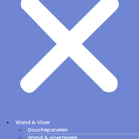
Wand & Vloer
Douchepanelen
Wand & vloertegels