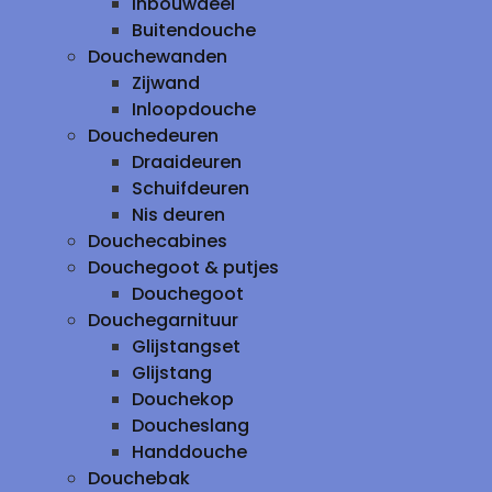
inbouwdeel
Buitendouche
Douchewanden
Zijwand
Inloopdouche
Douchedeuren
Draaideuren
Schuifdeuren
Nis deuren
Douchecabines
Douchegoot & putjes
Douchegoot
Douchegarnituur
Glijstangset
Glijstang
Douchekop
Doucheslang
Handdouche
Douchebak