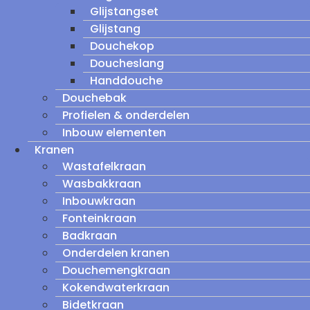
Glijstangset
Glijstang
Douchekop
Doucheslang
Handdouche
Douchebak
Profielen & onderdelen
Inbouw elementen
Kranen
Wastafelkraan
Wasbakkraan
Inbouwkraan
Fonteinkraan
Badkraan
Onderdelen kranen
Douchemengkraan
Kokendwaterkraan
Bidetkraan