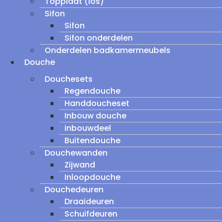
Topplaat (los)
Sifon
Sifon
Sifon onderdelen
Onderdelen badkamermeubels
Douche
Douchesets
Regendouche
Handdoucheset
Inbouw douche
inbouwdeel
Buitendouche
Douchewanden
Zijwand
Inloopdouche
Douchedeuren
Draaideuren
Schuifdeuren