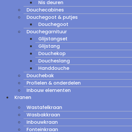
Nis deuren
Douchecabines
Douchegoot & putjes
Douchegoot
Douchegarnituur
Glijstangset
Glijstang
Douchekop
Doucheslang
Handdouche
Douchebak
Profielen & onderdelen
Inbouw elementen
Kranen
Wastafelkraan
Wasbakkraan
Inbouwkraan
Fonteinkraan