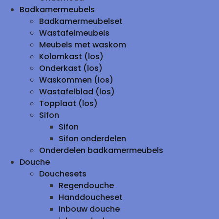
Badkamermeubels
Badkamermeubelset
Wastafelmeubels
Meubels met waskom
Kolomkast (los)
Onderkast (los)
Waskommen (los)
Wastafelblad (los)
Topplaat (los)
Sifon
Sifon
Sifon onderdelen
Onderdelen badkamermeubels
Douche
Douchesets
Regendouche
Handdoucheset
Inbouw douche