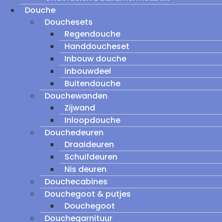
Douche
Douchesets
Regendouche
Handdoucheset
Inbouw douche
inbouwdeel
Buitendouche
Douchewanden
Zijwand
Inloopdouche
Douchedeuren
Draaideuren
Schuifdeuren
Nis deuren
Douchecabines
Douchegoot & putjes
Douchegoot
Douchegarnituur