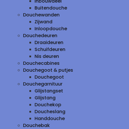
inbouwdeel
Buitendouche
Douchewanden
Zijwand
Inloopdouche
Douchedeuren
Draaideuren
Schuifdeuren
Nis deuren
Douchecabines
Douchegoot & putjes
Douchegoot
Douchegarnituur
Glijstangset
Glijstang
Douchekop
Doucheslang
Handdouche
Douchebak