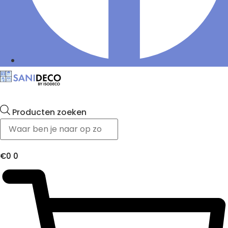
Producten zoeken
€
0
0