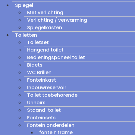
Spiegel
Met verlichting
Verlichting / verwarming
Spiegelkasten
Toiletten
Toiletset
Hangend toilet
Bedieningspaneel toilet
Bidets
WC Brillen
Fonteinkast
Inbouwreservoir
Toilet toebehorende
Urinoirs
Staand-toilet
Fonteinsets
Fontein onderdelen
fontein frame