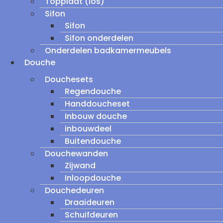
Topplaat (los)
Sifon
Sifon
Sifon onderdelen
Onderdelen badkamermeubels
Douche
Douchesets
Regendouche
Handdoucheset
Inbouw douche
inbouwdeel
Buitendouche
Douchewanden
Zijwand
Inloopdouche
Douchedeuren
Draaideuren
Schuifdeuren