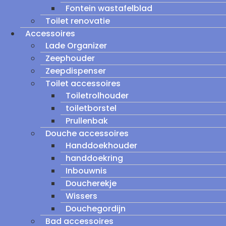
Fontein wastafelblad
Toilet renovatie
Accessoires
Lade Organizer
Zeephouder
Zeepdispenser
Toilet accessoires
Toiletrolhouder
toiletborstel
Prullenbak
Douche accessoires
Handdoekhouder
handdoekring
Inbouwnis
Doucherekje
Wissers
Douchegordijn
Bad accessoires