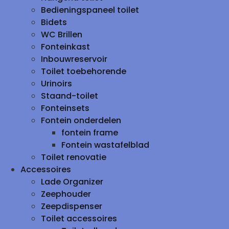
Bedieningspaneel toilet
Bidets
WC Brillen
Fonteinkast
Inbouwreservoir
Toilet toebehorende
Urinoirs
Staand-toilet
Fonteinsets
Fontein onderdelen
fontein frame
Fontein wastafelblad
Toilet renovatie
Accessoires
Lade Organizer
Zeephouder
Zeepdispenser
Toilet accessoires