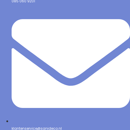
085 060 9201
klantenservice@sanideco.nl