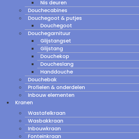
Nis deuren
Douchecabines
Douchegoot & putjes
Douchegoot
Douchegarnituur
Glijstangset
Glijstang
Douchekop
Doucheslang
Handdouche
Douchebak
Profielen & onderdelen
Inbouw elementen
Kranen
Wastafelkraan
Wasbakkraan
Inbouwkraan
Fonteinkraan