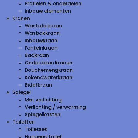
Profielen & onderdelen
Inbouw elementen
Kranen
Wastafelkraan
Wasbakkraan
Inbouwkraan
Fonteinkraan
Badkraan
Onderdelen kranen
Douchemengkraan
Kokendwaterkraan
Bidetkraan
Spiegel
Met verlichting
Verlichting / verwarming
Spiegelkasten
Toiletten
Toiletset
Hangend toilet