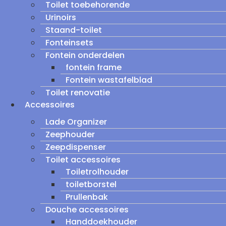
Toilet toebehorende
Urinoirs
Staand-toilet
Fonteinsets
Fontein onderdelen
fontein frame
Fontein wastafelblad
Toilet renovatie
Accessoires
Lade Organizer
Zeephouder
Zeepdispenser
Toilet accessoires
Toiletrolhouder
toiletborstel
Prullenbak
Douche accessoires
Handdoekhouder