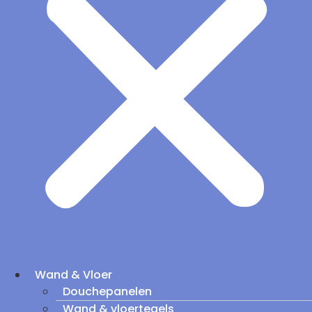
Wand & Vloer
Douchepanelen
Wand & vloertegels