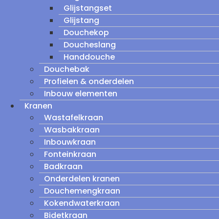
Glijstangset
Glijstang
Douchekop
Doucheslang
Handdouche
Douchebak
Profielen & onderdelen
Inbouw elementen
Kranen
Wastafelkraan
Wasbakkraan
Inbouwkraan
Fonteinkraan
Badkraan
Onderdelen kranen
Douchemengkraan
Kokendwaterkraan
Bidetkraan