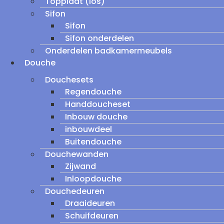
Topplaat (los)
Sifon
Sifon
Sifon onderdelen
Onderdelen badkamermeubels
Douche
Douchesets
Regendouche
Handdoucheset
Inbouw douche
inbouwdeel
Buitendouche
Douchewanden
Zijwand
Inloopdouche
Douchedeuren
Draaideuren
Schuifdeuren