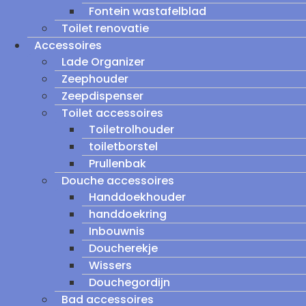
Fontein wastafelblad
Toilet renovatie
Accessoires
Lade Organizer
Zeephouder
Zeepdispenser
Toilet accessoires
Toiletrolhouder
toiletborstel
Prullenbak
Douche accessoires
Handdoekhouder
handdoekring
Inbouwnis
Doucherekje
Wissers
Douchegordijn
Bad accessoires