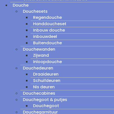
Douche
Douchesets
Regendouche
Handdoucheset
Inbouw douche
inbouwdeel
Buitendouche
Douchewanden
Zijwand
Inloopdouche
Douchedeuren
Draaideuren
Schuifdeuren
Nis deuren
Douchecabines
Douchegoot & putjes
Douchegoot
Douchegarnituur