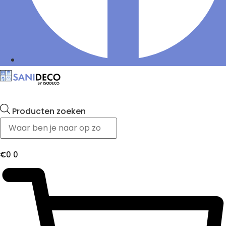
Producten zoeken
€
0
0