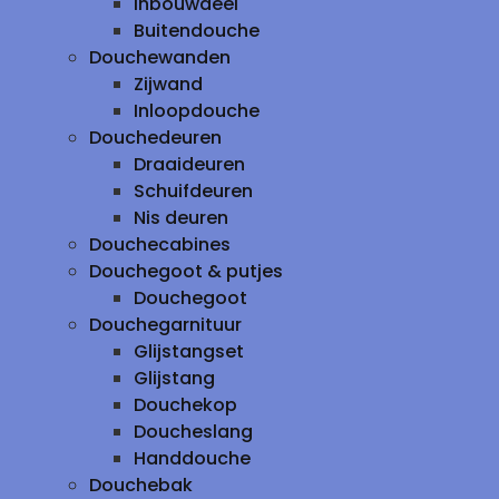
inbouwdeel
Buitendouche
Douchewanden
Zijwand
Inloopdouche
Douchedeuren
Draaideuren
Schuifdeuren
Nis deuren
Douchecabines
Douchegoot & putjes
Douchegoot
Douchegarnituur
Glijstangset
Glijstang
Douchekop
Doucheslang
Handdouche
Douchebak