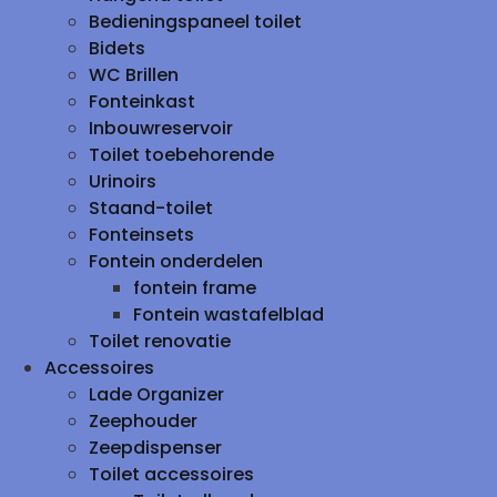
Bedieningspaneel toilet
Bidets
WC Brillen
Fonteinkast
Inbouwreservoir
Toilet toebehorende
Urinoirs
Staand-toilet
Fonteinsets
Fontein onderdelen
fontein frame
Fontein wastafelblad
Toilet renovatie
Accessoires
Lade Organizer
Zeephouder
Zeepdispenser
Toilet accessoires