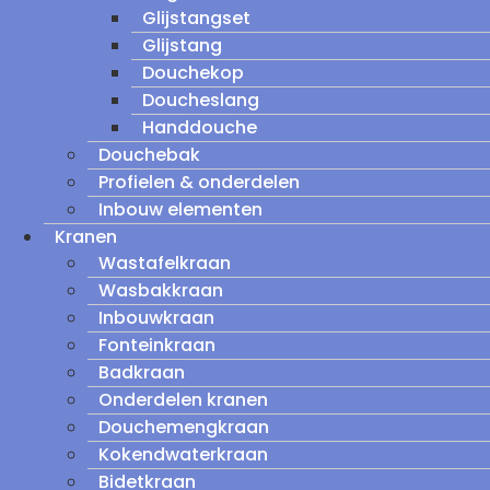
Glijstangset
Glijstang
Douchekop
Doucheslang
Handdouche
Douchebak
Profielen & onderdelen
Inbouw elementen
Kranen
Wastafelkraan
Wasbakkraan
Inbouwkraan
Fonteinkraan
Badkraan
Onderdelen kranen
Douchemengkraan
Kokendwaterkraan
Bidetkraan