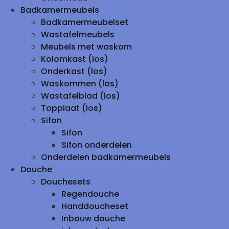
Badkamermeubels
Badkamermeubelset
Wastafelmeubels
Meubels met waskom
Kolomkast (los)
Onderkast (los)
Waskommen (los)
Wastafelblad (los)
Topplaat (los)
Sifon
Sifon
Sifon onderdelen
Onderdelen badkamermeubels
Douche
Douchesets
Regendouche
Handdoucheset
Inbouw douche