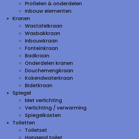
Profielen & onderdelen
Inbouw elementen
Kranen
Wastafelkraan
Wasbakkraan
Inbouwkraan
Fonteinkraan
Badkraan
Onderdelen kranen
Douchemengkraan
Kokendwaterkraan
Bidetkraan
Spiegel
Met verlichting
Verlichting / verwarming
Spiegelkasten
Toiletten
Toiletset
Hangend toilet