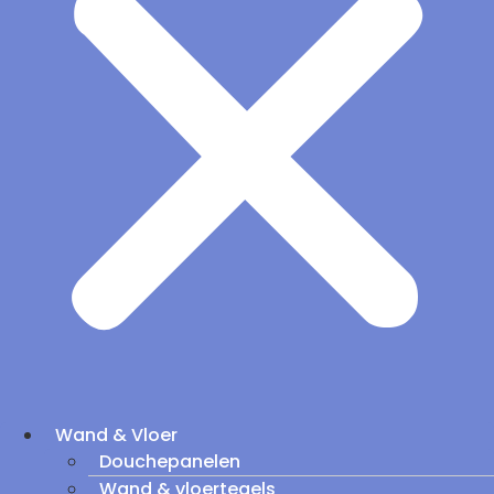
Wand & Vloer
Douchepanelen
Wand & vloertegels