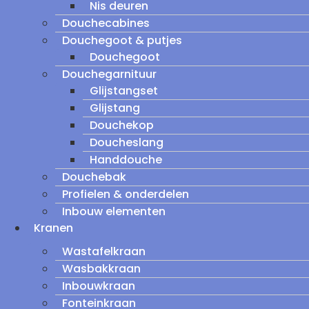
Nis deuren
Douchecabines
Douchegoot & putjes
Douchegoot
Douchegarnituur
Glijstangset
Glijstang
Douchekop
Doucheslang
Handdouche
Douchebak
Profielen & onderdelen
Inbouw elementen
Kranen
Wastafelkraan
Wasbakkraan
Inbouwkraan
Fonteinkraan