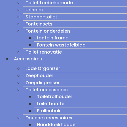
Toilet toebehorende
Urinoirs
Staand-toilet
Fonteinsets
Fontein onderdelen
fontein frame
Fontein wastafelblad
Toilet renovatie
Accessoires
Lade Organizer
Zeephouder
Zeepdispenser
Toilet accessoires
Toiletrolhouder
toiletborstel
Prullenbak
Douche accessoires
Handdoekhouder