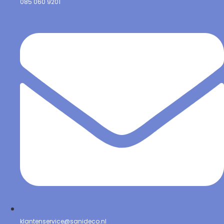
085 060 9201
klantenservice@sanideco.nl