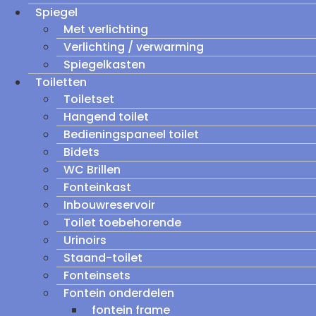
Spiegel
Met verlichting
Verlichting / verwarming
Spiegelkasten
Toiletten
Toiletset
Hangend toilet
Bedieningspaneel toilet
Bidets
WC Brillen
Fonteinkast
Inbouwreservoir
Toilet toebehorende
Urinoirs
Staand-toilet
Fonteinsets
Fontein onderdelen
fontein frame