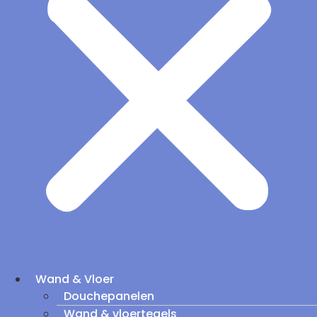
Wand & Vloer
Douchepanelen
Wand & vloertegels