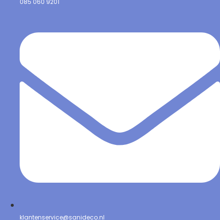
085 060 9201
klantenservice@sanideco.nl