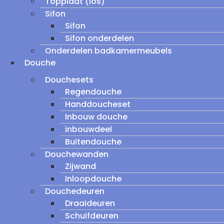
Topplaat (los)
Sifon
Sifon
Sifon onderdelen
Onderdelen badkamermeubels
Douche
Douchesets
Regendouche
Handdoucheset
Inbouw douche
inbouwdeel
Buitendouche
Douchewanden
Zijwand
Inloopdouche
Douchedeuren
Draaideuren
Schuifdeuren