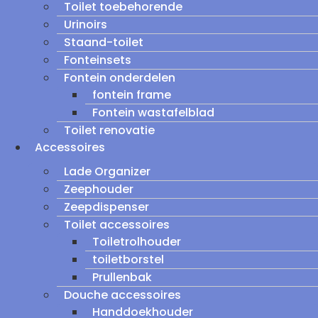
Toilet toebehorende
Urinoirs
Staand-toilet
Fonteinsets
Fontein onderdelen
fontein frame
Fontein wastafelblad
Toilet renovatie
Accessoires
Lade Organizer
Zeephouder
Zeepdispenser
Toilet accessoires
Toiletrolhouder
toiletborstel
Prullenbak
Douche accessoires
Handdoekhouder