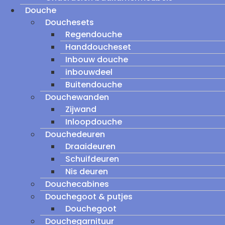
Douche
Douchesets
Regendouche
Handdoucheset
Inbouw douche
inbouwdeel
Buitendouche
Douchewanden
Zijwand
Inloopdouche
Douchedeuren
Draaideuren
Schuifdeuren
Nis deuren
Douchecabines
Douchegoot & putjes
Douchegoot
Douchegarnituur