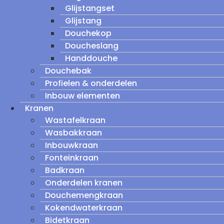
Glijstangset
Glijstang
Douchekop
Doucheslang
Handdouche
Douchebak
Profielen & onderdelen
Inbouw elementen
Kranen
Wastafelkraan
Wasbakkraan
Inbouwkraan
Fonteinkraan
Badkraan
Onderdelen kranen
Douchemengkraan
Kokendwaterkraan
Bidetkraan