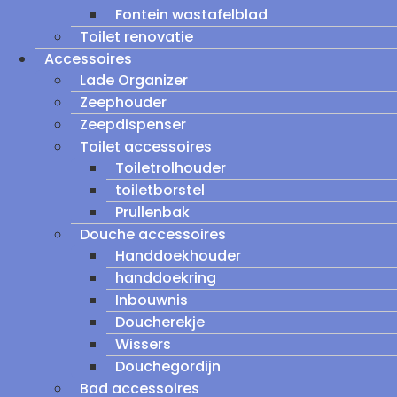
Fontein wastafelblad
Toilet renovatie
Accessoires
Lade Organizer
Zeephouder
Zeepdispenser
Toilet accessoires
Toiletrolhouder
toiletborstel
Prullenbak
Douche accessoires
Handdoekhouder
handdoekring
Inbouwnis
Doucherekje
Wissers
Douchegordijn
Bad accessoires