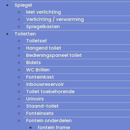
Spiegel
Met verlichting
Verlichting / verwarming
Spiegelkasten
Toiletten
Toiletset
Hangend toilet
Bedieningspaneel toilet
Bidets
WC Brillen
Fonteinkast
Inbouwreservoir
Toilet toebehorende
Urinoirs
Staand-toilet
Fonteinsets
Fontein onderdelen
fontein frame