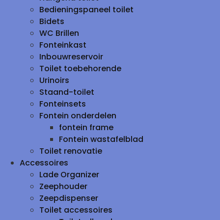
Bedieningspaneel toilet
Bidets
WC Brillen
Fonteinkast
Inbouwreservoir
Toilet toebehorende
Urinoirs
Staand-toilet
Fonteinsets
Fontein onderdelen
fontein frame
Fontein wastafelblad
Toilet renovatie
Accessoires
Lade Organizer
Zeephouder
Zeepdispenser
Toilet accessoires