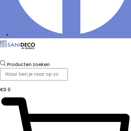
Producten zoeken
€
0
0