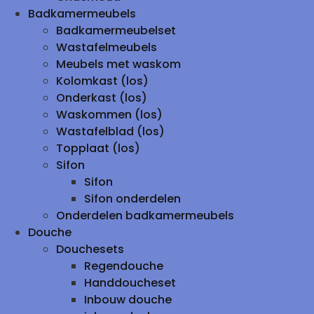
Badkamermeubels
Badkamermeubelset
Wastafelmeubels
Meubels met waskom
Kolomkast (los)
Onderkast (los)
Waskommen (los)
Wastafelblad (los)
Topplaat (los)
Sifon
Sifon
Sifon onderdelen
Onderdelen badkamermeubels
Douche
Douchesets
Regendouche
Handdoucheset
Inbouw douche