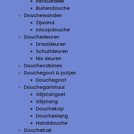
inbouwdeel
Buitendouche
Douchewanden
Zijwand
Inloopdouche
Douchedeuren
Draaideuren
Schuifdeuren
Nis deuren
Douchecabines
Douchegoot & putjes
Douchegoot
Douchegarnituur
Glijstangset
Glijstang
Douchekop
Doucheslang
Handdouche
Douchebak