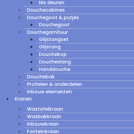
Nis deuren
Douchecabines
Douchegoot & putjes
Douchegoot
Douchegarnituur
Glijstangset
Glijstang
Douchekop
Doucheslang
Handdouche
Douchebak
Profielen & onderdelen
Inbouw elementen
Kranen
Wastafelkraan
Wasbakkraan
Inbouwkraan
Fonteinkraan