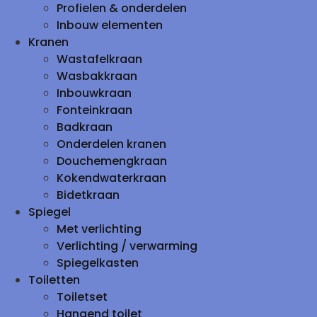
Profielen & onderdelen
Inbouw elementen
Kranen
Wastafelkraan
Wasbakkraan
Inbouwkraan
Fonteinkraan
Badkraan
Onderdelen kranen
Douchemengkraan
Kokendwaterkraan
Bidetkraan
Spiegel
Met verlichting
Verlichting / verwarming
Spiegelkasten
Toiletten
Toiletset
Hangend toilet