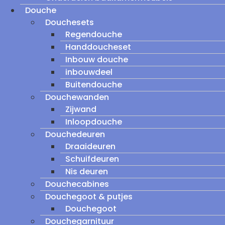
Douche
Douchesets
Regendouche
Handdoucheset
Inbouw douche
inbouwdeel
Buitendouche
Douchewanden
Zijwand
Inloopdouche
Douchedeuren
Draaideuren
Schuifdeuren
Nis deuren
Douchecabines
Douchegoot & putjes
Douchegoot
Douchegarnituur