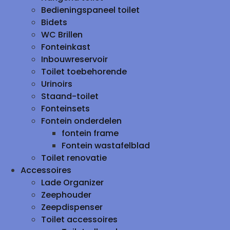
Bedieningspaneel toilet
Bidets
WC Brillen
Fonteinkast
Inbouwreservoir
Toilet toebehorende
Urinoirs
Staand-toilet
Fonteinsets
Fontein onderdelen
fontein frame
Fontein wastafelblad
Toilet renovatie
Accessoires
Lade Organizer
Zeephouder
Zeepdispenser
Toilet accessoires