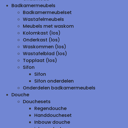
Badkamermeubels
Badkamermeubelset
Wastafelmeubels
Meubels met waskom
Kolomkast (los)
Onderkast (los)
Waskommen (los)
Wastafelblad (los)
Topplaat (los)
Sifon
Sifon
Sifon onderdelen
Onderdelen badkamermeubels
Douche
Douchesets
Regendouche
Handdoucheset
Inbouw douche