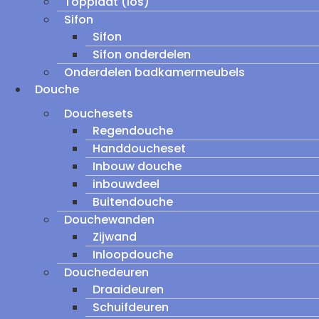
Topplaat (los)
Sifon
Sifon
Sifon onderdelen
Onderdelen badkamermeubels
Douche
Douchesets
Regendouche
Handdoucheset
Inbouw douche
inbouwdeel
Buitendouche
Douchewanden
Zijwand
Inloopdouche
Douchedeuren
Draaideuren
Schuifdeuren