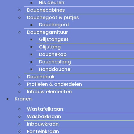
Nis deuren
Douchecabines
Douchegoot & putjes
Douchegoot
Douchegarnituur
Glijstangset
Glijstang
Douchekop
Doucheslang
Handdouche
Douchebak
Profielen & onderdelen
Inbouw elementen
Kranen
Wastafelkraan
Wasbakkraan
Inbouwkraan
Fonteinkraan