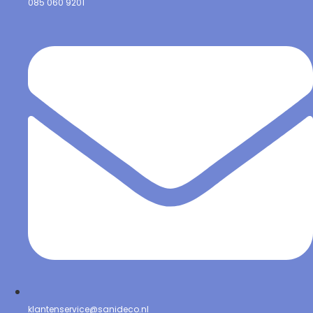
085 060 9201
klantenservice@sanideco.nl