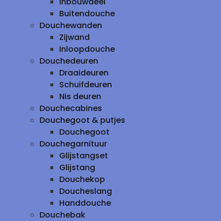
inbouwdeel
Buitendouche
Douchewanden
Zijwand
Inloopdouche
Douchedeuren
Draaideuren
Schuifdeuren
Nis deuren
Douchecabines
Douchegoot & putjes
Douchegoot
Douchegarnituur
Glijstangset
Glijstang
Douchekop
Doucheslang
Handdouche
Douchebak