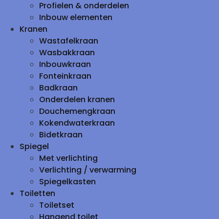
Profielen & onderdelen
Inbouw elementen
Kranen
Wastafelkraan
Wasbakkraan
Inbouwkraan
Fonteinkraan
Badkraan
Onderdelen kranen
Douchemengkraan
Kokendwaterkraan
Bidetkraan
Spiegel
Met verlichting
Verlichting / verwarming
Spiegelkasten
Toiletten
Toiletset
Hangend toilet