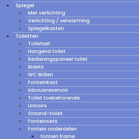
Spiegel
Met verlichting
Verlichting / verwarming
Spiegelkasten
Toiletten
Toiletset
Hangend toilet
Bedieningspaneel toilet
Bidets
WC Brillen
Fonteinkast
Inbouwreservoir
Toilet toebehorende
Urinoirs
Staand-toilet
Fonteinsets
Fontein onderdelen
fontein frame