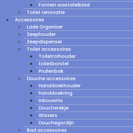
Fontein wastafelblad
Toilet renovatie
Accessoires
Lade Organizer
Zeephouder
Zeepdispenser
Toilet accessoires
Toiletrolhouder
toiletborstel
Prullenbak
Douche accessoires
Handdoekhouder
handdoekring
Inbouwnis
Doucherekje
Wissers
Douchegordijn
Bad accessoires