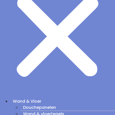
Wand & Vloer
Douchepanelen
Wand & vloertegels