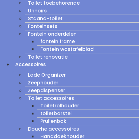
Toilet toebehorende
Urinoirs
Staand-toilet
Fonteinsets
Fontein onderdelen
fontein frame
Fontein wastafelblad
Toilet renovatie
Accessoires
Lade Organizer
Zeephouder
Zeepdispenser
Toilet accessoires
Toiletrolhouder
toiletborstel
Prullenbak
Douche accessoires
Handdoekhouder