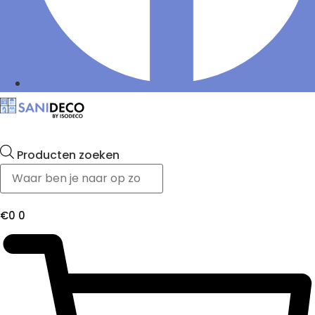
Producten zoeken
€
0
0