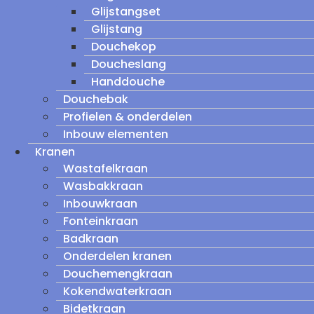
Glijstangset
Glijstang
Douchekop
Doucheslang
Handdouche
Douchebak
Profielen & onderdelen
Inbouw elementen
Kranen
Wastafelkraan
Wasbakkraan
Inbouwkraan
Fonteinkraan
Badkraan
Onderdelen kranen
Douchemengkraan
Kokendwaterkraan
Bidetkraan