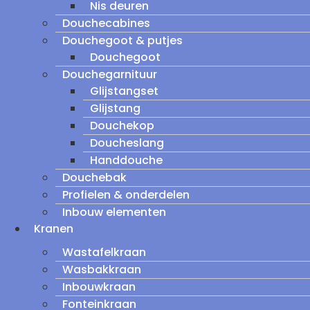
Nis deuren
Douchecabines
Douchegoot & putjes
Douchegoot
Douchegarnituur
Glijstangset
Glijstang
Douchekop
Doucheslang
Handdouche
Douchebak
Profielen & onderdelen
Inbouw elementen
Kranen
Wastafelkraan
Wasbakkraan
Inbouwkraan
Fonteinkraan