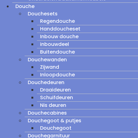
Douche
Douchesets
Regendouche
Handdoucheset
Inbouw douche
inbouwdeel
Buitendouche
Douchewanden
Zijwand
Inloopdouche
Douchedeuren
Draaideuren
Schuifdeuren
Nis deuren
Douchecabines
Douchegoot & putjes
Douchegoot
Douchegarnituur