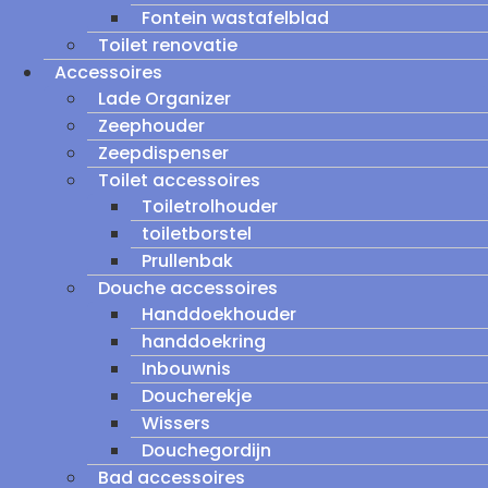
Fontein wastafelblad
Toilet renovatie
Accessoires
Lade Organizer
Zeephouder
Zeepdispenser
Toilet accessoires
Toiletrolhouder
toiletborstel
Prullenbak
Douche accessoires
Handdoekhouder
handdoekring
Inbouwnis
Doucherekje
Wissers
Douchegordijn
Bad accessoires