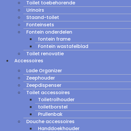
Toilet toebehorende
Urinoirs
Staand-toilet
Fonteinsets
Fontein onderdelen
fontein frame
Fontein wastafelblad
Toilet renovatie
Accessoires
Lade Organizer
Zeephouder
Zeepdispenser
Toilet accessoires
Toiletrolhouder
toiletborstel
Prullenbak
Douche accessoires
Handdoekhouder