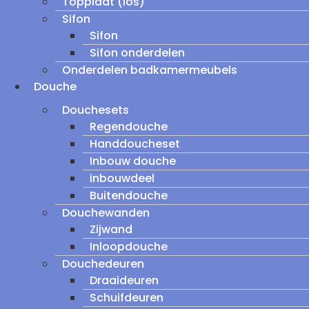
Topplaat (los)
Sifon
Sifon
Sifon onderdelen
Onderdelen badkamermeubels
Douche
Douchesets
Regendouche
Handdoucheset
Inbouw douche
inbouwdeel
Buitendouche
Douchewanden
Zijwand
Inloopdouche
Douchedeuren
Draaideuren
Schuifdeuren