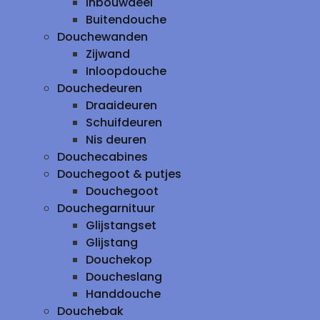
inbouwdeel
Buitendouche
Douchewanden
Zijwand
Inloopdouche
Douchedeuren
Draaideuren
Schuifdeuren
Nis deuren
Douchecabines
Douchegoot & putjes
Douchegoot
Douchegarnituur
Glijstangset
Glijstang
Douchekop
Doucheslang
Handdouche
Douchebak