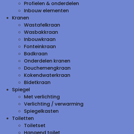
Profielen & onderdelen
Inbouw elementen
Kranen
Wastafelkraan
Wasbakkraan
Inbouwkraan
Fonteinkraan
Badkraan
Onderdelen kranen
Douchemengkraan
Kokendwaterkraan
Bidetkraan
Spiegel
Met verlichting
Verlichting / verwarming
Spiegelkasten
Toiletten
Toiletset
Hangend toilet