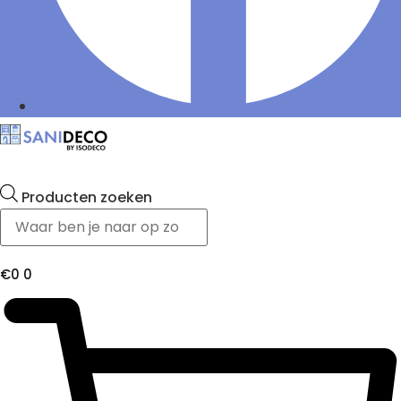
Producten zoeken
€
0
0