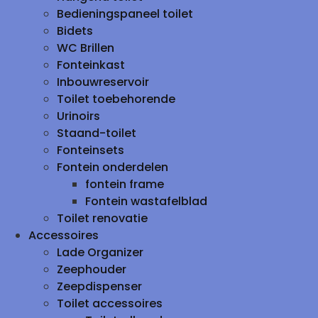
Bedieningspaneel toilet
Bidets
WC Brillen
Fonteinkast
Inbouwreservoir
Toilet toebehorende
Urinoirs
Staand-toilet
Fonteinsets
Fontein onderdelen
fontein frame
Fontein wastafelblad
Toilet renovatie
Accessoires
Lade Organizer
Zeephouder
Zeepdispenser
Toilet accessoires