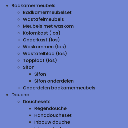
Badkamermeubels
Badkamermeubelset
Wastafelmeubels
Meubels met waskom
Kolomkast (los)
Onderkast (los)
Waskommen (los)
Wastafelblad (los)
Topplaat (los)
Sifon
Sifon
Sifon onderdelen
Onderdelen badkamermeubels
Douche
Douchesets
Regendouche
Handdoucheset
Inbouw douche