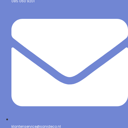
085 060 9201
klantenservice@sanideco.nl