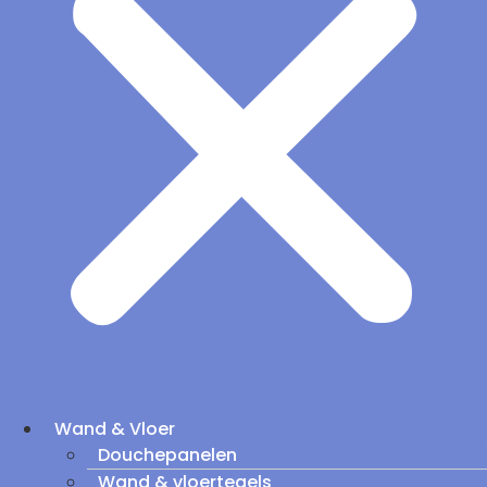
Wand & Vloer
Douchepanelen
Wand & vloertegels