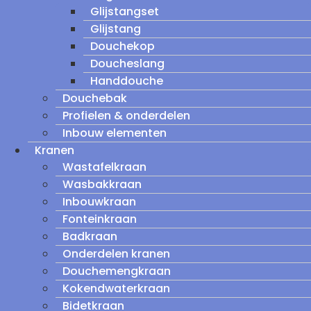
Glijstangset
Glijstang
Douchekop
Doucheslang
Handdouche
Douchebak
Profielen & onderdelen
Inbouw elementen
Kranen
Wastafelkraan
Wasbakkraan
Inbouwkraan
Fonteinkraan
Badkraan
Onderdelen kranen
Douchemengkraan
Kokendwaterkraan
Bidetkraan