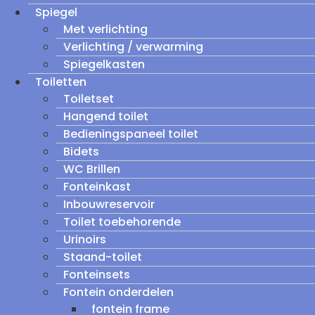
Spiegel
Met verlichting
Verlichting / verwarming
Spiegelkasten
Toiletten
Toiletset
Hangend toilet
Bedieningspaneel toilet
Bidets
WC Brillen
Fonteinkast
Inbouwreservoir
Toilet toebehorende
Urinoirs
Staand-toilet
Fonteinsets
Fontein onderdelen
fontein frame