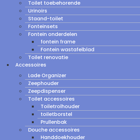
Toilet toebehorende
Urinoirs
Staand-toilet
Fonteinsets
Fontein onderdelen
fontein frame
Fontein wastafelblad
Toilet renovatie
Accessoires
Lade Organizer
Zeephouder
Zeepdispenser
Toilet accessoires
Toiletrolhouder
toiletborstel
Prullenbak
Douche accessoires
Handdoekhouder