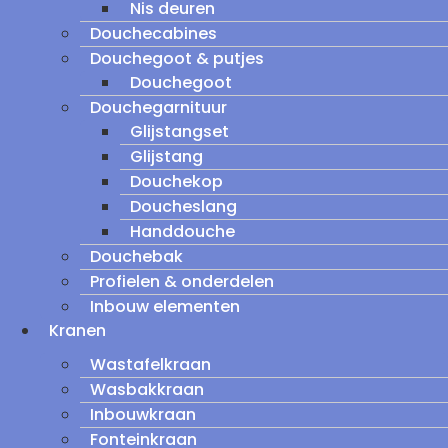
Nis deuren
Douchecabines
Douchegoot & putjes
Douchegoot
Douchegarnituur
Glijstangset
Glijstang
Douchekop
Doucheslang
Handdouche
Douchebak
Profielen & onderdelen
Inbouw elementen
Kranen
Wastafelkraan
Wasbakkraan
Inbouwkraan
Fonteinkraan