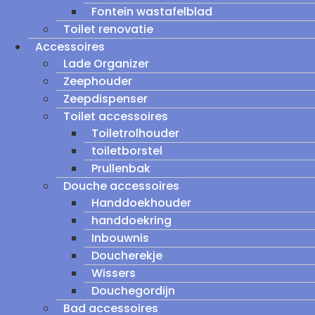
Fontein wastafelblad
Toilet renovatie
Accessoires
Lade Organizer
Zeephouder
Zeepdispenser
Toilet accessoires
Toiletrolhouder
toiletborstel
Prullenbak
Douche accessoires
Handdoekhouder
handdoekring
Inbouwnis
Doucherekje
Wissers
Douchegordijn
Bad accessoires