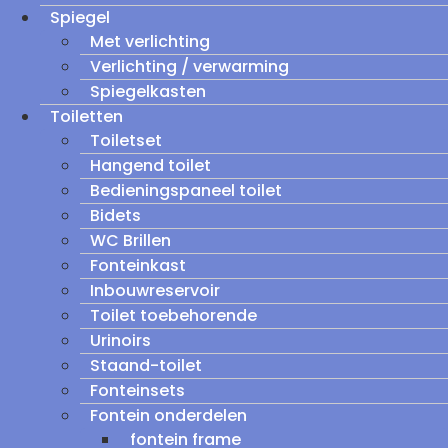
Spiegel
Met verlichting
Verlichting / verwarming
Spiegelkasten
Toiletten
Toiletset
Hangend toilet
Bedieningspaneel toilet
Bidets
WC Brillen
Fonteinkast
Inbouwreservoir
Toilet toebehorende
Urinoirs
Staand-toilet
Fonteinsets
Fontein onderdelen
fontein frame