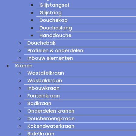
Glijstangset
Glijstang
Douchekop
Doucheslang
Handdouche
Douchebak
Profielen & onderdelen
Inbouw elementen
Kranen
Wastafelkraan
Wasbakkraan
Inbouwkraan
Fonteinkraan
Badkraan
Onderdelen kranen
Douchemengkraan
Kokendwaterkraan
Bidetkraan