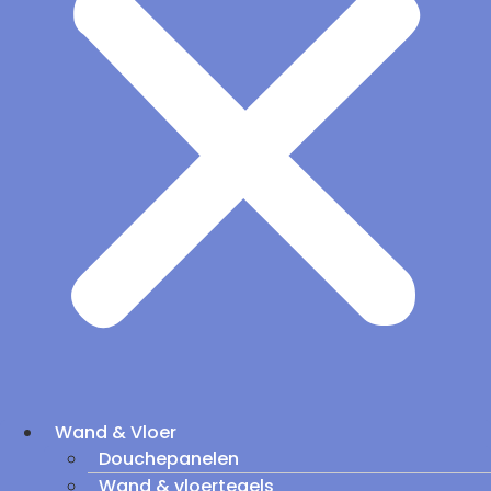
Wand & Vloer
Douchepanelen
Wand & vloertegels