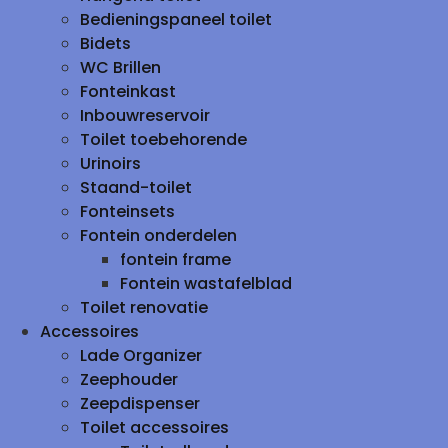
Bedieningspaneel toilet
Bidets
WC Brillen
Fonteinkast
Inbouwreservoir
Toilet toebehorende
Urinoirs
Staand-toilet
Fonteinsets
Fontein onderdelen
fontein frame
Fontein wastafelblad
Toilet renovatie
Accessoires
Lade Organizer
Zeephouder
Zeepdispenser
Toilet accessoires