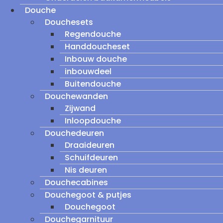
Douche
Douchesets
Regendouche
Handdoucheset
Inbouw douche
inbouwdeel
Buitendouche
Douchewanden
Zijwand
Inloopdouche
Douchedeuren
Draaideuren
Schuifdeuren
Nis deuren
Douchecabines
Douchegoot & putjes
Douchegoot
Douchegarnituur