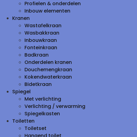
Profielen & onderdelen
Inbouw elementen
Kranen
Wastafelkraan
Wasbakkraan
Inbouwkraan
Fonteinkraan
Badkraan
Onderdelen kranen
Douchemengkraan
Kokendwaterkraan
Bidetkraan
Spiegel
Met verlichting
Verlichting / verwarming
Spiegelkasten
Toiletten
Toiletset
Hangend toilet