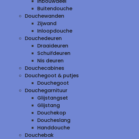
inbouwdeel
Buitendouche
Douchewanden
Zijwand
Inloopdouche
Douchedeuren
Draaideuren
Schuifdeuren
Nis deuren
Douchecabines
Douchegoot & putjes
Douchegoot
Douchegarnituur
Glijstangset
Glijstang
Douchekop
Doucheslang
Handdouche
Douchebak