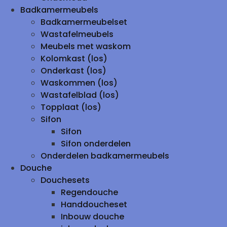
Badkamermeubels
Badkamermeubelset
Wastafelmeubels
Meubels met waskom
Kolomkast (los)
Onderkast (los)
Waskommen (los)
Wastafelblad (los)
Topplaat (los)
Sifon
Sifon
Sifon onderdelen
Onderdelen badkamermeubels
Douche
Douchesets
Regendouche
Handdoucheset
Inbouw douche