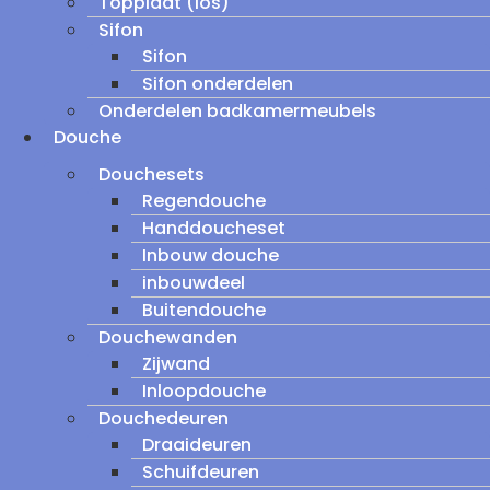
Topplaat (los)
Sifon
Sifon
Sifon onderdelen
Onderdelen badkamermeubels
Douche
Douchesets
Regendouche
Handdoucheset
Inbouw douche
inbouwdeel
Buitendouche
Douchewanden
Zijwand
Inloopdouche
Douchedeuren
Draaideuren
Schuifdeuren