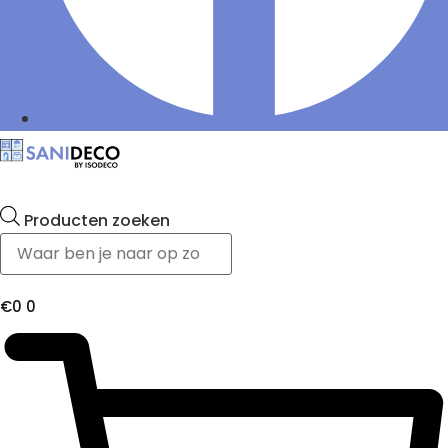
Producten zoeken
€
0
0