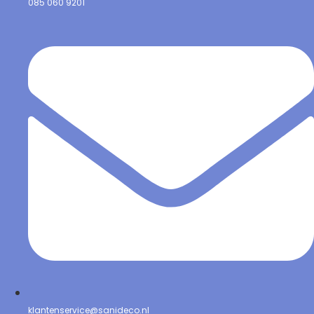
085 060 9201
klantenservice@sanideco.nl