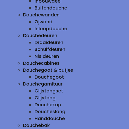
inbouwdeel
Buitendouche
Douchewanden
Zijwand
Inloopdouche
Douchedeuren
Draaideuren
Schuifdeuren
Nis deuren
Douchecabines
Douchegoot & putjes
Douchegoot
Douchegarnituur
Glijstangset
Glijstang
Douchekop
Doucheslang
Handdouche
Douchebak