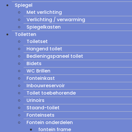
Spiegel
Met verlichting
Verlichting / verwarming
Spiegelkasten
Toiletten
Toiletset
Hangend toilet
Bedieningspaneel toilet
Bidets
WC Brillen
Fonteinkast
Inbouwreservoir
Toilet toebehorende
Urinoirs
Staand-toilet
Fonteinsets
Fontein onderdelen
fontein frame