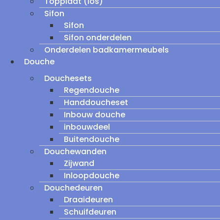
Topplaat (los)
Sifon
Sifon
Sifon onderdelen
Onderdelen badkamermeubels
Douche
Douchesets
Regendouche
Handdoucheset
Inbouw douche
inbouwdeel
Buitendouche
Douchewanden
Zijwand
Inloopdouche
Douchedeuren
Draaideuren
Schuifdeuren