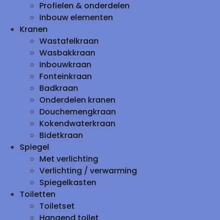
Profielen & onderdelen
Inbouw elementen
Kranen
Wastafelkraan
Wasbakkraan
Inbouwkraan
Fonteinkraan
Badkraan
Onderdelen kranen
Douchemengkraan
Kokendwaterkraan
Bidetkraan
Spiegel
Met verlichting
Verlichting / verwarming
Spiegelkasten
Toiletten
Toiletset
Hangend toilet