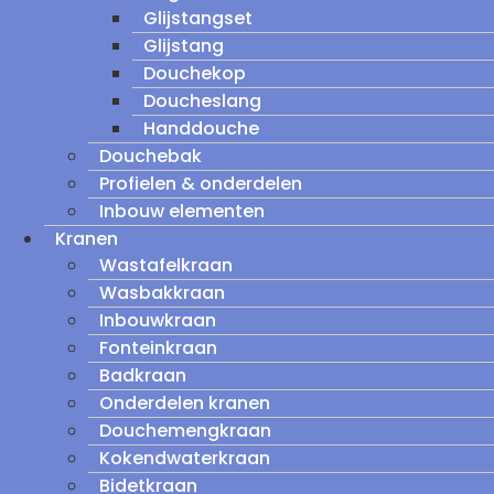
Glijstangset
Glijstang
Douchekop
Doucheslang
Handdouche
Douchebak
Profielen & onderdelen
Inbouw elementen
Kranen
Wastafelkraan
Wasbakkraan
Inbouwkraan
Fonteinkraan
Badkraan
Onderdelen kranen
Douchemengkraan
Kokendwaterkraan
Bidetkraan