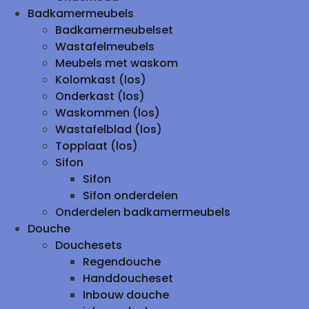
Badkamermeubels
Badkamermeubelset
Wastafelmeubels
Meubels met waskom
Kolomkast (los)
Onderkast (los)
Waskommen (los)
Wastafelblad (los)
Topplaat (los)
Sifon
Sifon
Sifon onderdelen
Onderdelen badkamermeubels
Douche
Douchesets
Regendouche
Handdoucheset
Inbouw douche