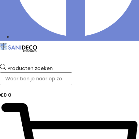
Producten zoeken
€
0
0