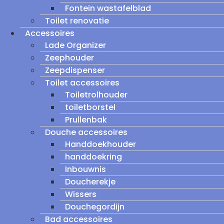
Fontein wastafelblad
Toilet renovatie
Accessoires
Lade Organizer
Zeephouder
Zeepdispenser
Toilet accessoires
Toiletrolhouder
toiletborstel
Prullenbak
Douche accessoires
Handdoekhouder
handdoekring
Inbouwnis
Doucherekje
Wissers
Douchegordijn
Bad accessoires