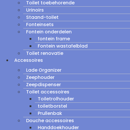
Toilet toebehorende
Urinoirs
Staand-toilet
Fonteinsets
Fontein onderdelen
fontein frame
Fontein wastafelblad
Toilet renovatie
Accessoires
Lade Organizer
Zeephouder
Zeepdispenser
Toilet accessoires
Toiletrolhouder
toiletborstel
Prullenbak
Douche accessoires
Handdoekhouder