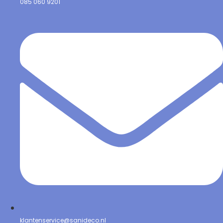
085 060 9201
klantenservice@sanideco.nl