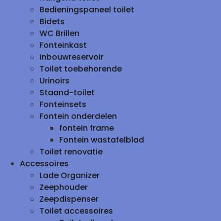
Bedieningspaneel toilet
Bidets
WC Brillen
Fonteinkast
Inbouwreservoir
Toilet toebehorende
Urinoirs
Staand-toilet
Fonteinsets
Fontein onderdelen
fontein frame
Fontein wastafelblad
Toilet renovatie
Accessoires
Lade Organizer
Zeephouder
Zeepdispenser
Toilet accessoires