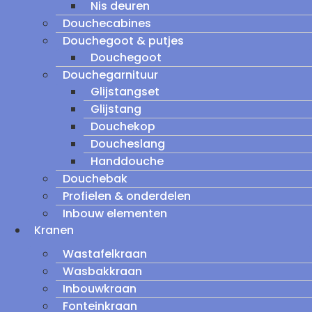
Nis deuren
Douchecabines
Douchegoot & putjes
Douchegoot
Douchegarnituur
Glijstangset
Glijstang
Douchekop
Doucheslang
Handdouche
Douchebak
Profielen & onderdelen
Inbouw elementen
Kranen
Wastafelkraan
Wasbakkraan
Inbouwkraan
Fonteinkraan