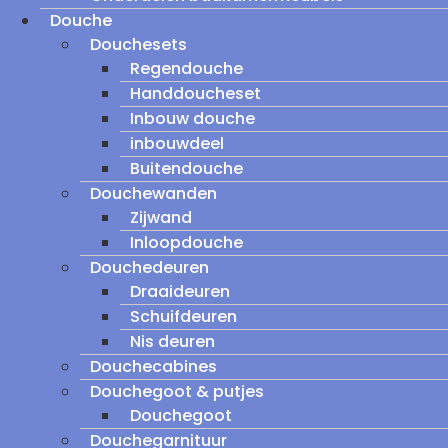
Douche
Douchesets
Regendouche
Handdoucheset
Inbouw douche
inbouwdeel
Buitendouche
Douchewanden
Zijwand
Inloopdouche
Douchedeuren
Draaideuren
Schuifdeuren
Nis deuren
Douchecabines
Douchegoot & putjes
Douchegoot
Douchegarnituur