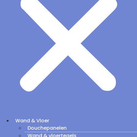
Wand & Vloer
Douchepanelen
Wand & vloertegels