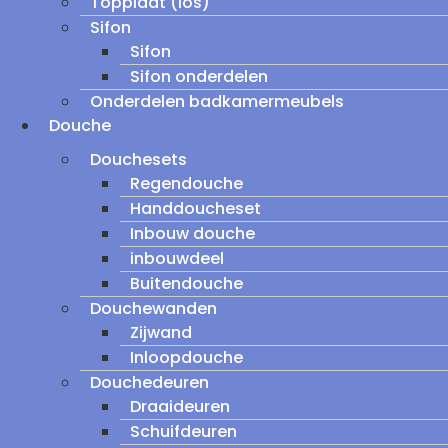
Topplaat (los)
Sifon
Sifon
Sifon onderdelen
Onderdelen badkamermeubels
Douche
Douchesets
Regendouche
Handdoucheset
Inbouw douche
inbouwdeel
Buitendouche
Douchewanden
Zijwand
Inloopdouche
Douchedeuren
Draaideuren
Schuifdeuren