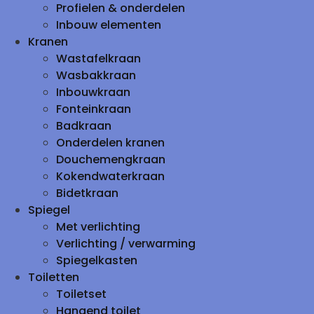
Profielen & onderdelen
Inbouw elementen
Kranen
Wastafelkraan
Wasbakkraan
Inbouwkraan
Fonteinkraan
Badkraan
Onderdelen kranen
Douchemengkraan
Kokendwaterkraan
Bidetkraan
Spiegel
Met verlichting
Verlichting / verwarming
Spiegelkasten
Toiletten
Toiletset
Hangend toilet