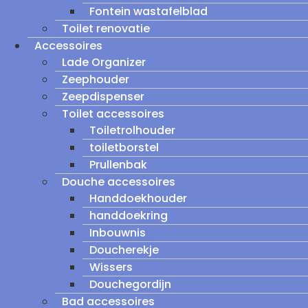
Fontein wastafelblad
Toilet renovatie
Accessoires
Lade Organizer
Zeephouder
Zeepdispenser
Toilet accessoires
Toiletrolhouder
toiletborstel
Prullenbak
Douche accessoires
Handdoekhouder
handdoekring
Inbouwnis
Doucherekje
Wissers
Douchegordijn
Bad accessoires