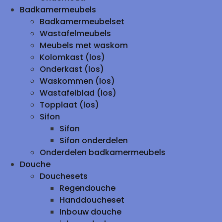
Badkamermeubels
Badkamermeubelset
Wastafelmeubels
Meubels met waskom
Kolomkast (los)
Onderkast (los)
Waskommen (los)
Wastafelblad (los)
Topplaat (los)
Sifon
Sifon
Sifon onderdelen
Onderdelen badkamermeubels
Douche
Douchesets
Regendouche
Handdoucheset
Inbouw douche