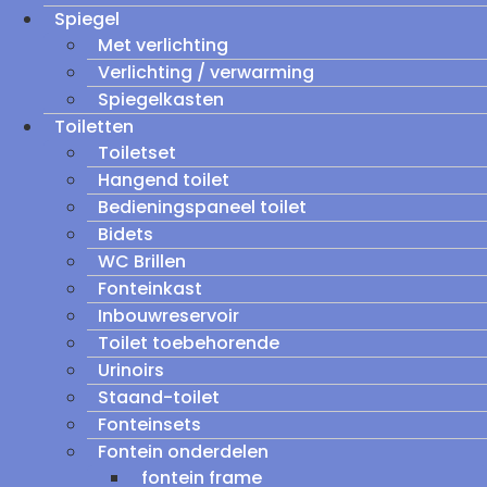
Spiegel
Met verlichting
Verlichting / verwarming
Spiegelkasten
Toiletten
Toiletset
Hangend toilet
Bedieningspaneel toilet
Bidets
WC Brillen
Fonteinkast
Inbouwreservoir
Toilet toebehorende
Urinoirs
Staand-toilet
Fonteinsets
Fontein onderdelen
fontein frame