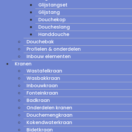
Glijstangset
Glijstang
Douchekop
Doucheslang
Handdouche
Douchebak
Profielen & onderdelen
Inbouw elementen
Kranen
Wastafelkraan
Wasbakkraan
Inbouwkraan
Fonteinkraan
Badkraan
Onderdelen kranen
Douchemengkraan
Kokendwaterkraan
Bidetkraan