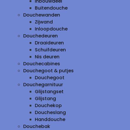
inbouwdeel
Buitendouche
Douchewanden
Zijwand
Inloopdouche
Douchedeuren
Draaideuren
Schuifdeuren
Nis deuren
Douchecabines
Douchegoot & putjes
Douchegoot
Douchegarnituur
Glijstangset
Glijstang
Douchekop
Doucheslang
Handdouche
Douchebak