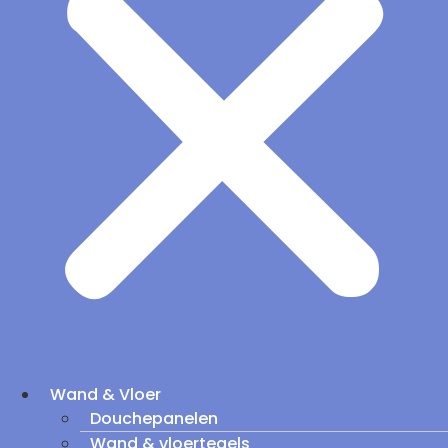
Wand & Vloer
Douchepanelen
Wand & vloertegels