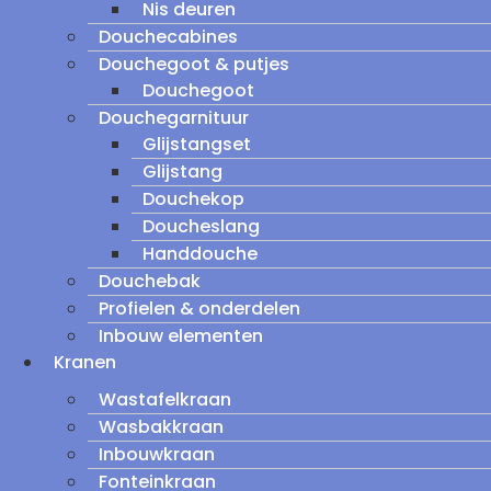
Nis deuren
Douchecabines
Douchegoot & putjes
Douchegoot
Douchegarnituur
Glijstangset
Glijstang
Douchekop
Doucheslang
Handdouche
Douchebak
Profielen & onderdelen
Inbouw elementen
Kranen
Wastafelkraan
Wasbakkraan
Inbouwkraan
Fonteinkraan