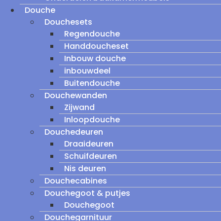
Douche
Douchesets
Regendouche
Handdoucheset
Inbouw douche
inbouwdeel
Buitendouche
Douchewanden
Zijwand
Inloopdouche
Douchedeuren
Draaideuren
Schuifdeuren
Nis deuren
Douchecabines
Douchegoot & putjes
Douchegoot
Douchegarnituur