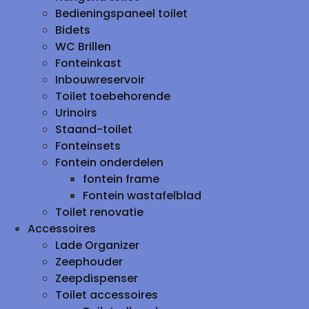
Bedieningspaneel toilet
Bidets
WC Brillen
Fonteinkast
Inbouwreservoir
Toilet toebehorende
Urinoirs
Staand-toilet
Fonteinsets
Fontein onderdelen
fontein frame
Fontein wastafelblad
Toilet renovatie
Accessoires
Lade Organizer
Zeephouder
Zeepdispenser
Toilet accessoires