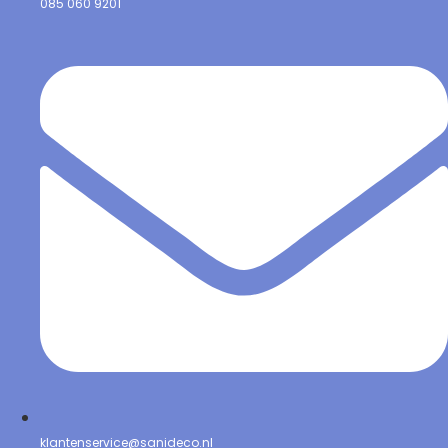
085 060 9201
klantenservice@sanideco.nl