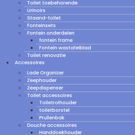
Toilet toebehorende
Urinoirs
Staand-toilet
Fonteinsets
Fontein onderdelen
fontein frame
Fontein wastafelblad
Toilet renovatie
Accessoires
Lade Organizer
Zeephouder
Zeepdispenser
Toilet accessoires
Toiletrolhouder
toiletborstel
Prullenbak
Douche accessoires
Handdoekhouder