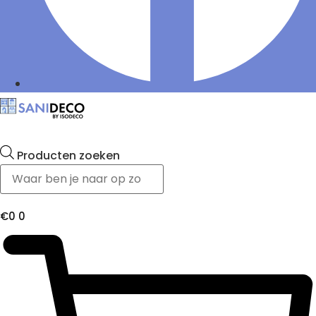
Producten zoeken
€
0
0