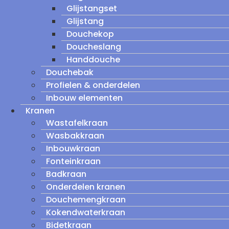
Glijstangset
Glijstang
Douchekop
Doucheslang
Handdouche
Douchebak
Profielen & onderdelen
Inbouw elementen
Kranen
Wastafelkraan
Wasbakkraan
Inbouwkraan
Fonteinkraan
Badkraan
Onderdelen kranen
Douchemengkraan
Kokendwaterkraan
Bidetkraan