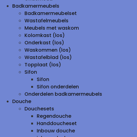
Badkamermeubels
Badkamermeubelset
Wastafelmeubels
Meubels met waskom
Kolomkast (los)
Onderkast (los)
Waskommen (los)
Wastafelblad (los)
Topplaat (los)
Sifon
Sifon
Sifon onderdelen
Onderdelen badkamermeubels
Douche
Douchesets
Regendouche
Handdoucheset
Inbouw douche