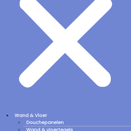
Wand & Vloer
Douchepanelen
Wand & vloertegels