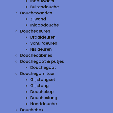
inbouwdeel
Buitendouche
Douchewanden
Zijwand
Inloopdouche
Douchedeuren
Draaideuren
Schuifdeuren
Nis deuren
Douchecabines
Douchegoot & putjes
Douchegoot
Douchegarnituur
Glijstangset
Glijstang
Douchekop
Doucheslang
Handdouche
Douchebak