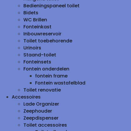
Bedieningspaneel toilet
Bidets
WC Brillen
Fonteinkast
Inbouwreservoir
Toilet toebehorende
Urinoirs
Staand-toilet
Fonteinsets
Fontein onderdelen
fontein frame
Fontein wastafelblad
Toilet renovatie
Accessoires
Lade Organizer
Zeephouder
Zeepdispenser
Toilet accessoires