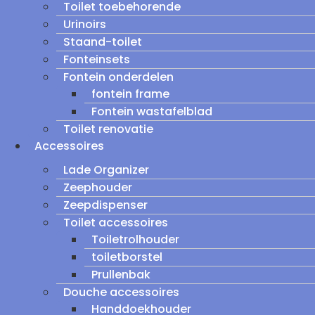
Toilet toebehorende
Urinoirs
Staand-toilet
Fonteinsets
Fontein onderdelen
fontein frame
Fontein wastafelblad
Toilet renovatie
Accessoires
Lade Organizer
Zeephouder
Zeepdispenser
Toilet accessoires
Toiletrolhouder
toiletborstel
Prullenbak
Douche accessoires
Handdoekhouder