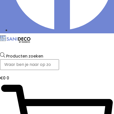
Producten zoeken
€
0
0