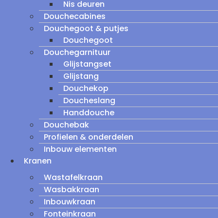
Nis deuren
Douchecabines
Douchegoot & putjes
Douchegoot
Douchegarnituur
Glijstangset
Glijstang
Douchekop
Doucheslang
Handdouche
Douchebak
Profielen & onderdelen
Inbouw elementen
Kranen
Wastafelkraan
Wasbakkraan
Inbouwkraan
Fonteinkraan