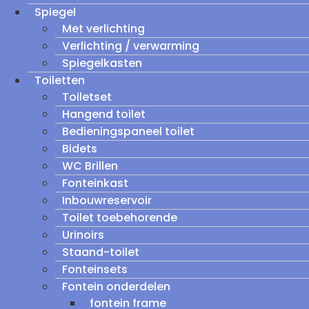
Spiegel
Met verlichting
Verlichting / verwarming
Spiegelkasten
Toiletten
Toiletset
Hangend toilet
Bedieningspaneel toilet
Bidets
WC Brillen
Fonteinkast
Inbouwreservoir
Toilet toebehorende
Urinoirs
Staand-toilet
Fonteinsets
Fontein onderdelen
fontein frame