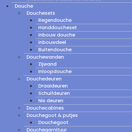
Douche
Douchesets
Regendouche
Handdoucheset
Inbouw douche
inbouwdeel
Buitendouche
Douchewanden
Zijwand
Inloopdouche
Douchedeuren
Draaideuren
Schuifdeuren
Nis deuren
Douchecabines
Douchegoot & putjes
Douchegoot
Douchegarnituur