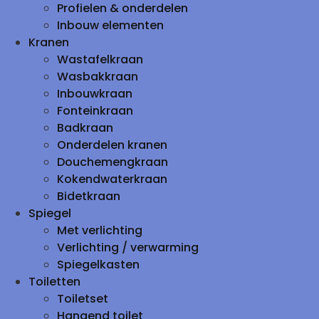
Profielen & onderdelen
Inbouw elementen
Kranen
Wastafelkraan
Wasbakkraan
Inbouwkraan
Fonteinkraan
Badkraan
Onderdelen kranen
Douchemengkraan
Kokendwaterkraan
Bidetkraan
Spiegel
Met verlichting
Verlichting / verwarming
Spiegelkasten
Toiletten
Toiletset
Hangend toilet