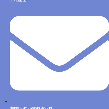
085 060 9201
klantenservice@sanideco.nl