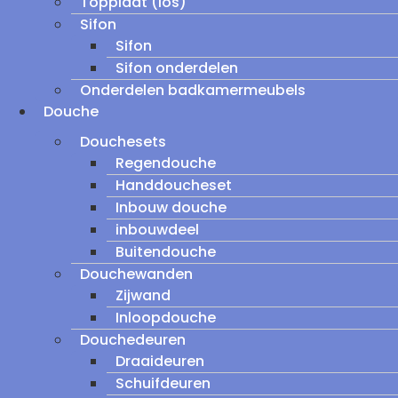
Topplaat (los)
Sifon
Sifon
Sifon onderdelen
Onderdelen badkamermeubels
Douche
Douchesets
Regendouche
Handdoucheset
Inbouw douche
inbouwdeel
Buitendouche
Douchewanden
Zijwand
Inloopdouche
Douchedeuren
Draaideuren
Schuifdeuren