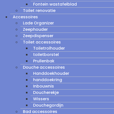
Fontein wastafelblad
Toilet renovatie
Accessoires
Lade Organizer
Zeephouder
Zeepdispenser
Toilet accessoires
Toiletrolhouder
toiletborstel
Prullenbak
Douche accessoires
Handdoekhouder
handdoekring
Inbouwnis
Doucherekje
Wissers
Douchegordijn
Bad accessoires