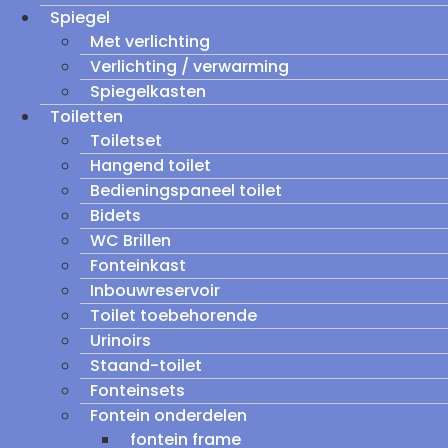
Spiegel
Met verlichting
Verlichting / verwarming
Spiegelkasten
Toiletten
Toiletset
Hangend toilet
Bedieningspaneel toilet
Bidets
WC Brillen
Fonteinkast
Inbouwreservoir
Toilet toebehorende
Urinoirs
Staand-toilet
Fonteinsets
Fontein onderdelen
fontein frame