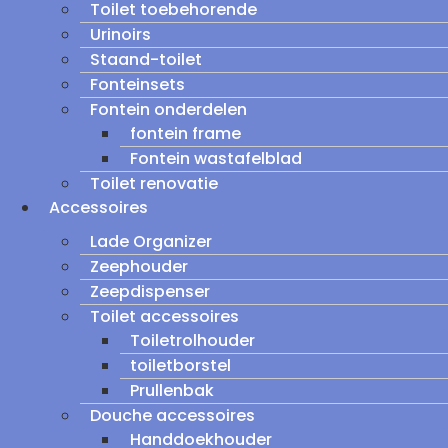
Toilet toebehorende
Urinoirs
Staand-toilet
Fonteinsets
Fontein onderdelen
fontein frame
Fontein wastafelblad
Toilet renovatie
Accessoires
Lade Organizer
Zeephouder
Zeepdispenser
Toilet accessoires
Toiletrolhouder
toiletborstel
Prullenbak
Douche accessoires
Handdoekhouder