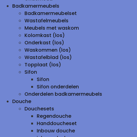
Badkamermeubels
Badkamermeubelset
Wastafelmeubels
Meubels met waskom
Kolomkast (los)
Onderkast (los)
Waskommen (los)
Wastafelblad (los)
Topplaat (los)
Sifon
Sifon
Sifon onderdelen
Onderdelen badkamermeubels
Douche
Douchesets
Regendouche
Handdoucheset
Inbouw douche