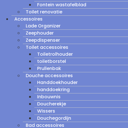
Fontein wastafelblad
Toilet renovatie
Accessoires
Lade Organizer
Zeephouder
Zeepdispenser
Toilet accessoires
Toiletrolhouder
toiletborstel
Prullenbak
Douche accessoires
Handdoekhouder
handdoekring
Inbouwnis
Doucherekje
Wissers
Douchegordijn
Bad accessoires