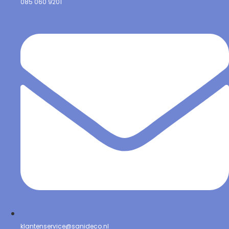
085 060 9201
klantenservice@sanideco.nl