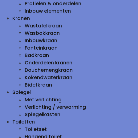
Profielen & onderdelen
Inbouw elementen
Kranen
Wastafelkraan
Wasbakkraan
Inbouwkraan
Fonteinkraan
Badkraan
Onderdelen kranen
Douchemengkraan
Kokendwaterkraan
Bidetkraan
Spiegel
Met verlichting
Verlichting / verwarming
Spiegelkasten
Toiletten
Toiletset
Hangend toilet