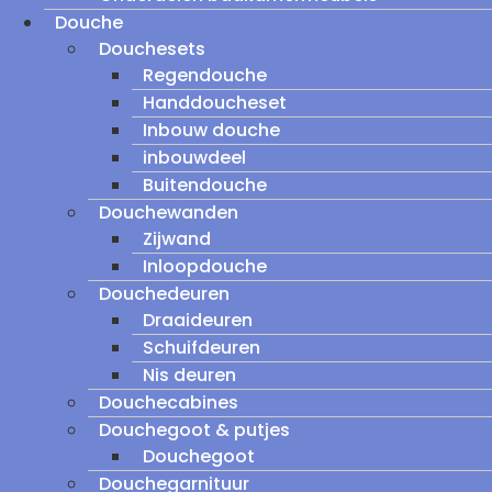
Douche
Douchesets
Regendouche
Handdoucheset
Inbouw douche
inbouwdeel
Buitendouche
Douchewanden
Zijwand
Inloopdouche
Douchedeuren
Draaideuren
Schuifdeuren
Nis deuren
Douchecabines
Douchegoot & putjes
Douchegoot
Douchegarnituur