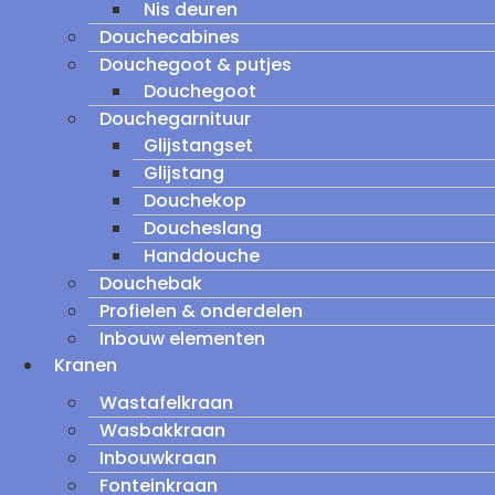
Nis deuren
Douchecabines
Douchegoot & putjes
Douchegoot
Douchegarnituur
Glijstangset
Glijstang
Douchekop
Doucheslang
Handdouche
Douchebak
Profielen & onderdelen
Inbouw elementen
Kranen
Wastafelkraan
Wasbakkraan
Inbouwkraan
Fonteinkraan