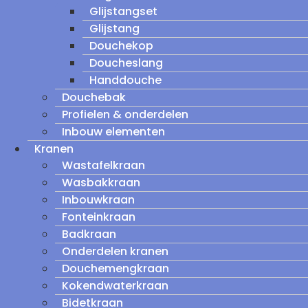
Glijstangset
Glijstang
Douchekop
Doucheslang
Handdouche
Douchebak
Profielen & onderdelen
Inbouw elementen
Kranen
Wastafelkraan
Wasbakkraan
Inbouwkraan
Fonteinkraan
Badkraan
Onderdelen kranen
Douchemengkraan
Kokendwaterkraan
Bidetkraan