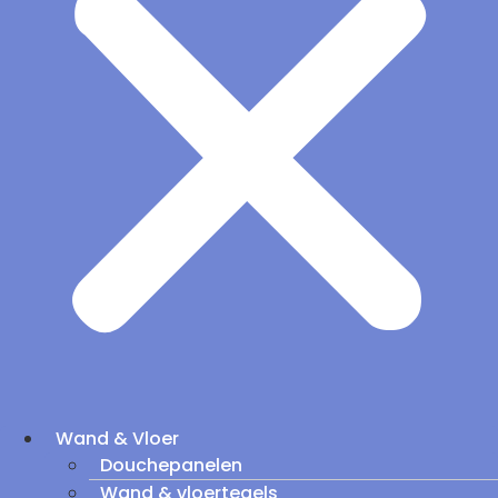
Wand & Vloer
Douchepanelen
Wand & vloertegels