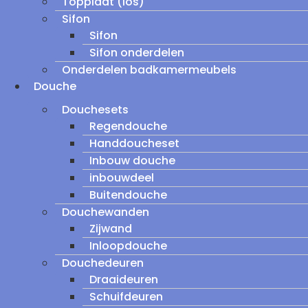
Topplaat (los)
Sifon
Sifon
Sifon onderdelen
Onderdelen badkamermeubels
Douche
Douchesets
Regendouche
Handdoucheset
Inbouw douche
inbouwdeel
Buitendouche
Douchewanden
Zijwand
Inloopdouche
Douchedeuren
Draaideuren
Schuifdeuren