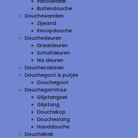
inbouwdeel
Buitendouche
Douchewanden
Zijwand
Inloopdouche
Douchedeuren
Draaideuren
Schuifdeuren
Nis deuren
Douchecabines
Douchegoot & putjes
Douchegoot
Douchegarnituur
Glijstangset
Glijstang
Douchekop
Doucheslang
Handdouche
Douchebak