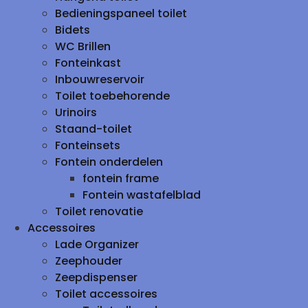
Bedieningspaneel toilet
Bidets
WC Brillen
Fonteinkast
Inbouwreservoir
Toilet toebehorende
Urinoirs
Staand-toilet
Fonteinsets
Fontein onderdelen
fontein frame
Fontein wastafelblad
Toilet renovatie
Accessoires
Lade Organizer
Zeephouder
Zeepdispenser
Toilet accessoires