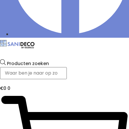
Producten zoeken
€
0
0