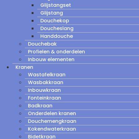
Glijstangset
Glijstang
Douchekop
Doucheslang
Handdouche
Douchebak
Profielen & onderdelen
Inbouw elementen
Kranen
Wastafelkraan
Wasbakkraan
Inbouwkraan
Fonteinkraan
Badkraan
Onderdelen kranen
Douchemengkraan
Kokendwaterkraan
Bidetkraan