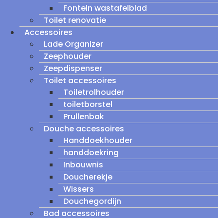
Fontein wastafelblad
Toilet renovatie
Accessoires
Lade Organizer
Zeephouder
Zeepdispenser
Toilet accessoires
Toiletrolhouder
toiletborstel
Prullenbak
Douche accessoires
Handdoekhouder
handdoekring
Inbouwnis
Doucherekje
Wissers
Douchegordijn
Bad accessoires