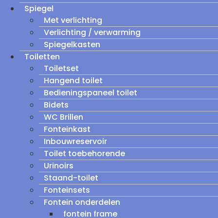
Spiegel
Met verlichting
Verlichting / verwarming
Spiegelkasten
Toiletten
Toiletset
Hangend toilet
Bedieningspaneel toilet
Bidets
WC Brillen
Fonteinkast
Inbouwreservoir
Toilet toebehorende
Urinoirs
Staand-toilet
Fonteinsets
Fontein onderdelen
fontein frame