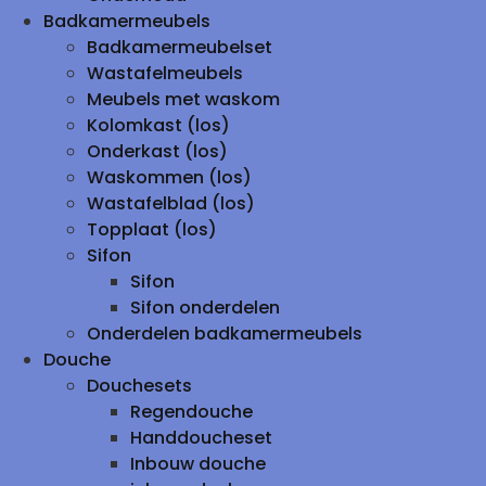
Badkamermeubels
Badkamermeubelset
Wastafelmeubels
Meubels met waskom
Kolomkast (los)
Onderkast (los)
Waskommen (los)
Wastafelblad (los)
Topplaat (los)
Sifon
Sifon
Sifon onderdelen
Onderdelen badkamermeubels
Douche
Douchesets
Regendouche
Handdoucheset
Inbouw douche