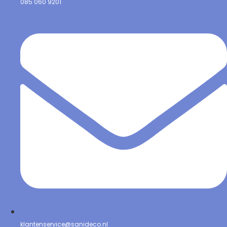
085 060 9201
klantenservice@sanideco.nl