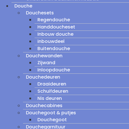
Douche
Douchesets
Regendouche
Handdoucheset
Inbouw douche
inbouwdeel
Buitendouche
Douchewanden
Zijwand
Inloopdouche
Douchedeuren
Draaideuren
Schuifdeuren
Nis deuren
Douchecabines
Douchegoot & putjes
Douchegoot
Douchegarnituur