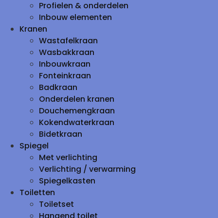
Profielen & onderdelen
Inbouw elementen
Kranen
Wastafelkraan
Wasbakkraan
Inbouwkraan
Fonteinkraan
Badkraan
Onderdelen kranen
Douchemengkraan
Kokendwaterkraan
Bidetkraan
Spiegel
Met verlichting
Verlichting / verwarming
Spiegelkasten
Toiletten
Toiletset
Hangend toilet