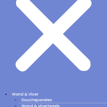
Wand & Vloer
Douchepanelen
Wand & vloertegels