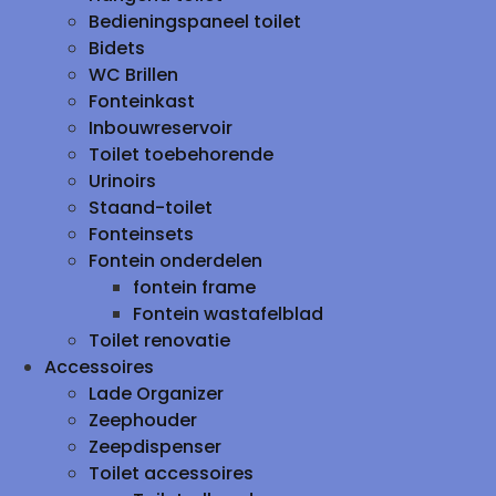
Bedieningspaneel toilet
Bidets
WC Brillen
Fonteinkast
Inbouwreservoir
Toilet toebehorende
Urinoirs
Staand-toilet
Fonteinsets
Fontein onderdelen
fontein frame
Fontein wastafelblad
Toilet renovatie
Accessoires
Lade Organizer
Zeephouder
Zeepdispenser
Toilet accessoires