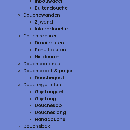
inbouwdeel
Buitendouche
Douchewanden
Zijwand
Inloopdouche
Douchedeuren
Draaideuren
Schuifdeuren
Nis deuren
Douchecabines
Douchegoot & putjes
Douchegoot
Douchegarnituur
Glijstangset
Glijstang
Douchekop
Doucheslang
Handdouche
Douchebak