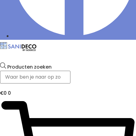
Producten zoeken
€
0
0