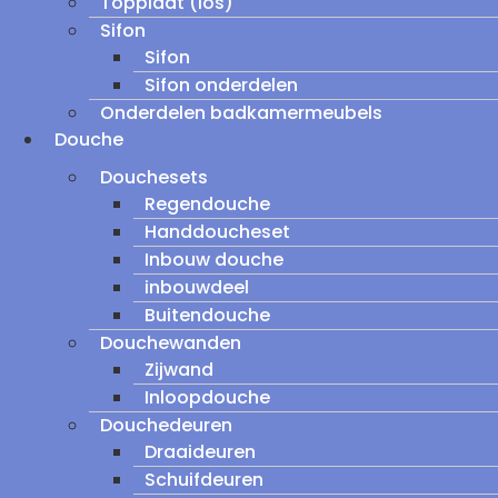
Topplaat (los)
Sifon
Sifon
Sifon onderdelen
Onderdelen badkamermeubels
Douche
Douchesets
Regendouche
Handdoucheset
Inbouw douche
inbouwdeel
Buitendouche
Douchewanden
Zijwand
Inloopdouche
Douchedeuren
Draaideuren
Schuifdeuren