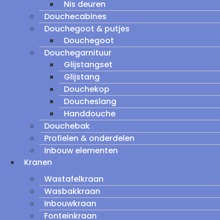
Nis deuren
Douchecabines
Douchegoot & putjes
Douchegoot
Douchegarnituur
Glijstangset
Glijstang
Douchekop
Doucheslang
Handdouche
Douchebak
Profielen & onderdelen
Inbouw elementen
Kranen
Wastafelkraan
Wasbakkraan
Inbouwkraan
Fonteinkraan