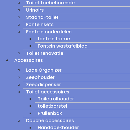
Toilet toebehorende
Urinoirs
Staand-toilet
Fonteinsets
Fontein onderdelen
fontein frame
Fontein wastafelblad
Toilet renovatie
Accessoires
Lade Organizer
Zeephouder
Zeepdispenser
Toilet accessoires
Toiletrolhouder
toiletborstel
Prullenbak
Douche accessoires
Handdoekhouder