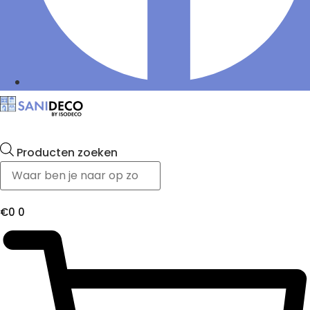
Producten zoeken
€
0
0