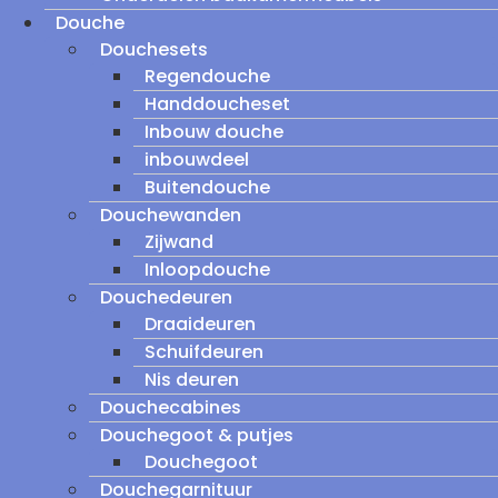
Douche
Douchesets
Regendouche
Handdoucheset
Inbouw douche
inbouwdeel
Buitendouche
Douchewanden
Zijwand
Inloopdouche
Douchedeuren
Draaideuren
Schuifdeuren
Nis deuren
Douchecabines
Douchegoot & putjes
Douchegoot
Douchegarnituur