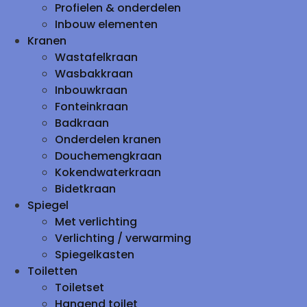
Profielen & onderdelen
Inbouw elementen
Kranen
Wastafelkraan
Wasbakkraan
Inbouwkraan
Fonteinkraan
Badkraan
Onderdelen kranen
Douchemengkraan
Kokendwaterkraan
Bidetkraan
Spiegel
Met verlichting
Verlichting / verwarming
Spiegelkasten
Toiletten
Toiletset
Hangend toilet