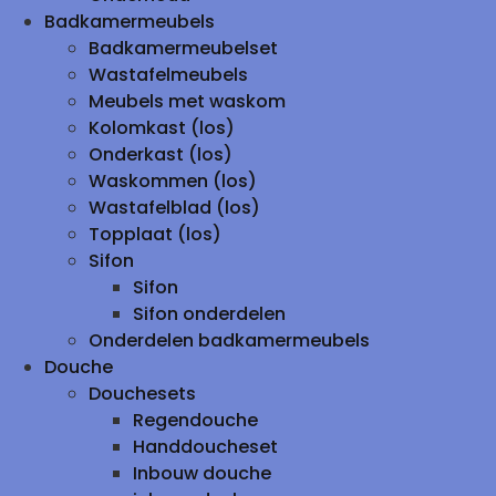
Badkamermeubels
Badkamermeubelset
Wastafelmeubels
Meubels met waskom
Kolomkast (los)
Onderkast (los)
Waskommen (los)
Wastafelblad (los)
Topplaat (los)
Sifon
Sifon
Sifon onderdelen
Onderdelen badkamermeubels
Douche
Douchesets
Regendouche
Handdoucheset
Inbouw douche