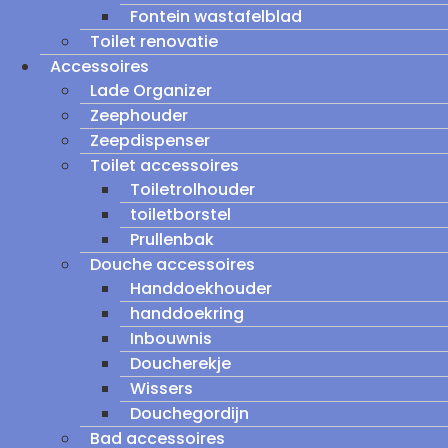
Fontein wastafelblad
Toilet renovatie
Accessoires
Lade Organizer
Zeephouder
Zeepdispenser
Toilet accessoires
Toiletrolhouder
toiletborstel
Prullenbak
Douche accessoires
Handdoekhouder
handdoekring
Inbouwnis
Doucherekje
Wissers
Douchegordijn
Bad accessoires