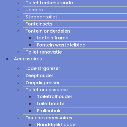
Toilet toebehorende
Urinoirs
Staand-toilet
Fonteinsets
Fontein onderdelen
fontein frame
Fontein wastafelblad
Toilet renovatie
Accessoires
Lade Organizer
Zeephouder
Zeepdispenser
Toilet accessoires
Toiletrolhouder
toiletborstel
Prullenbak
Douche accessoires
Handdoekhouder