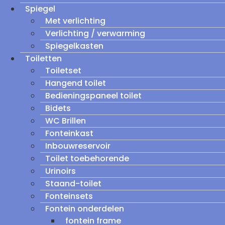
Spiegel
Met verlichting
Verlichting / verwarming
Spiegelkasten
Toiletten
Toiletset
Hangend toilet
Bedieningspaneel toilet
Bidets
WC Brillen
Fonteinkast
Inbouwreservoir
Toilet toebehorende
Urinoirs
Staand-toilet
Fonteinsets
Fontein onderdelen
fontein frame