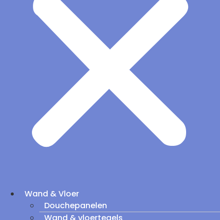
Wand & Vloer
Douchepanelen
Wand & vloertegels