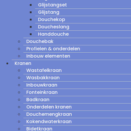
Glijstangset
Glijstang
Douchekop
Doucheslang
Handdouche
Douchebak
Profielen & onderdelen
Inbouw elementen
Kranen
Wastafelkraan
Wasbakkraan
Inbouwkraan
Fonteinkraan
Badkraan
Onderdelen kranen
Douchemengkraan
Kokendwaterkraan
Bidetkraan