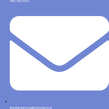
085 060 9201
klantenservice@sanideco.nl