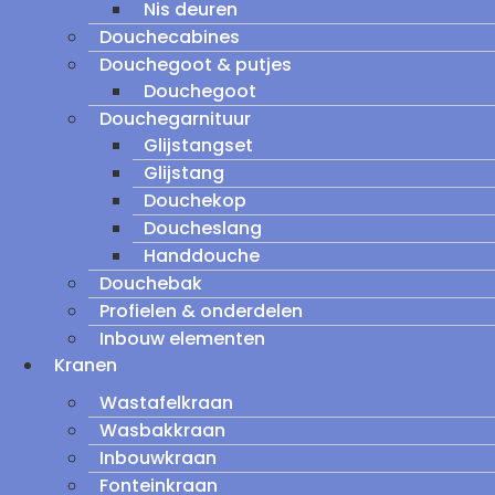
Nis deuren
Douchecabines
Douchegoot & putjes
Douchegoot
Douchegarnituur
Glijstangset
Glijstang
Douchekop
Doucheslang
Handdouche
Douchebak
Profielen & onderdelen
Inbouw elementen
Kranen
Wastafelkraan
Wasbakkraan
Inbouwkraan
Fonteinkraan