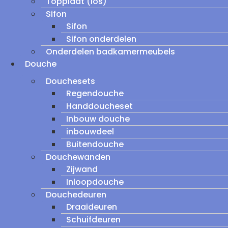
Topplaat (los)
Sifon
Sifon
Sifon onderdelen
Onderdelen badkamermeubels
Douche
Douchesets
Regendouche
Handdoucheset
Inbouw douche
inbouwdeel
Buitendouche
Douchewanden
Zijwand
Inloopdouche
Douchedeuren
Draaideuren
Schuifdeuren