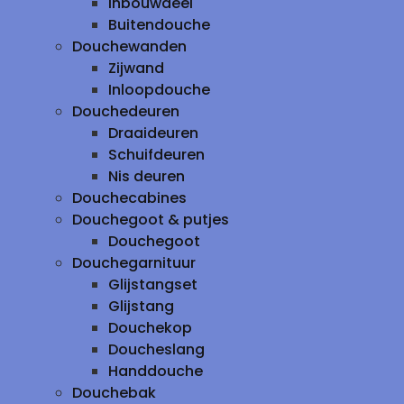
inbouwdeel
Buitendouche
Douchewanden
Zijwand
Inloopdouche
Douchedeuren
Draaideuren
Schuifdeuren
Nis deuren
Douchecabines
Douchegoot & putjes
Douchegoot
Douchegarnituur
Glijstangset
Glijstang
Douchekop
Doucheslang
Handdouche
Douchebak