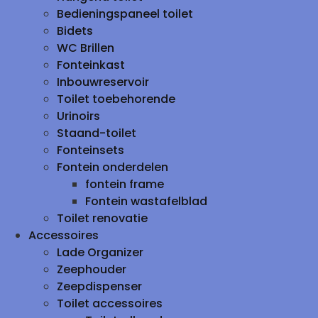
Bedieningspaneel toilet
Bidets
WC Brillen
Fonteinkast
Inbouwreservoir
Toilet toebehorende
Urinoirs
Staand-toilet
Fonteinsets
Fontein onderdelen
fontein frame
Fontein wastafelblad
Toilet renovatie
Accessoires
Lade Organizer
Zeephouder
Zeepdispenser
Toilet accessoires