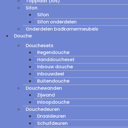
Topplaat (los)
Sifon
Sifon
Sifon onderdelen
Onderdelen badkamermeubels
Douche
Douchesets
Regendouche
Handdoucheset
Inbouw douche
inbouwdeel
Buitendouche
Douchewanden
Zijwand
Inloopdouche
Douchedeuren
Draaideuren
Schuifdeuren