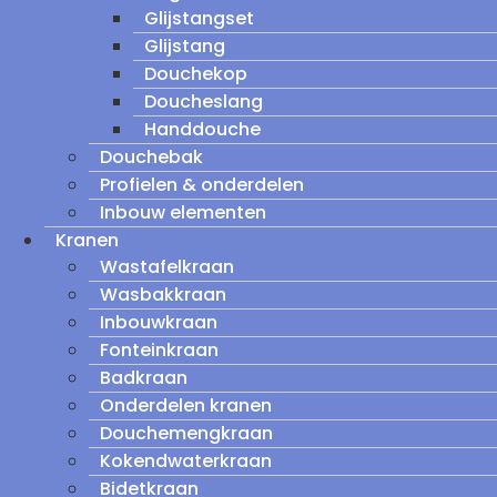
Glijstangset
Glijstang
Douchekop
Doucheslang
Handdouche
Douchebak
Profielen & onderdelen
Inbouw elementen
Kranen
Wastafelkraan
Wasbakkraan
Inbouwkraan
Fonteinkraan
Badkraan
Onderdelen kranen
Douchemengkraan
Kokendwaterkraan
Bidetkraan