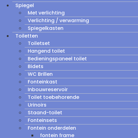
Spiegel
Met verlichting
Verlichting / verwarming
Spiegelkasten
Toiletten
Toiletset
Hangend toilet
Bedieningspaneel toilet
Bidets
WC Brillen
Fonteinkast
Inbouwreservoir
Toilet toebehorende
Urinoirs
Staand-toilet
Fonteinsets
Fontein onderdelen
fontein frame