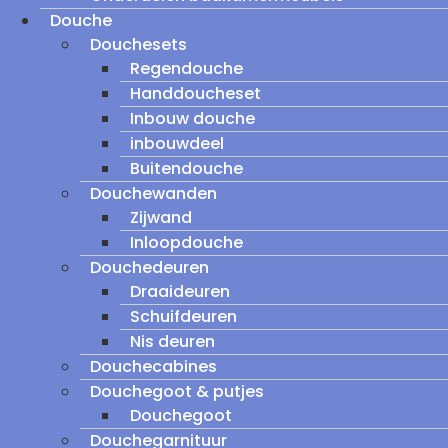
Douche
Douchesets
Regendouche
Handdoucheset
Inbouw douche
inbouwdeel
Buitendouche
Douchewanden
Zijwand
Inloopdouche
Douchedeuren
Draaideuren
Schuifdeuren
Nis deuren
Douchecabines
Douchegoot & putjes
Douchegoot
Douchegarnituur