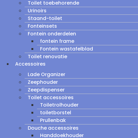
Toilet toebehorende
Urinoirs
Staand-toilet
Fonteinsets
Fontein onderdelen
fontein frame
Fontein wastafelblad
Toilet renovatie
Accessoires
Lade Organizer
Zeephouder
Zeepdispenser
Toilet accessoires
Toiletrolhouder
toiletborstel
Prullenbak
Douche accessoires
Handdoekhouder