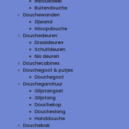
inbouwdeel
Buitendouche
Douchewanden
Zijwand
Inloopdouche
Douchedeuren
Draaideuren
Schuifdeuren
Nis deuren
Douchecabines
Douchegoot & putjes
Douchegoot
Douchegarnituur
Glijstangset
Glijstang
Douchekop
Doucheslang
Handdouche
Douchebak