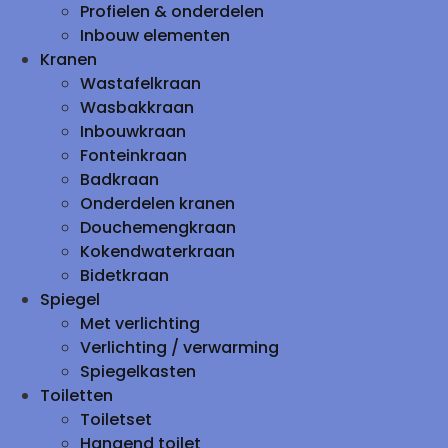
Profielen & onderdelen
Inbouw elementen
Kranen
Wastafelkraan
Wasbakkraan
Inbouwkraan
Fonteinkraan
Badkraan
Onderdelen kranen
Douchemengkraan
Kokendwaterkraan
Bidetkraan
Spiegel
Met verlichting
Verlichting / verwarming
Spiegelkasten
Toiletten
Toiletset
Hangend toilet