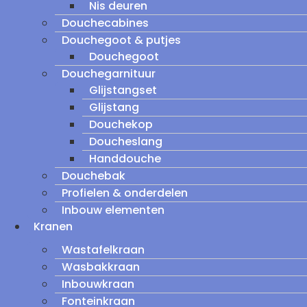
Nis deuren
Douchecabines
Douchegoot & putjes
Douchegoot
Douchegarnituur
Glijstangset
Glijstang
Douchekop
Doucheslang
Handdouche
Douchebak
Profielen & onderdelen
Inbouw elementen
Kranen
Wastafelkraan
Wasbakkraan
Inbouwkraan
Fonteinkraan