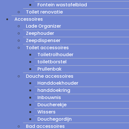
Fontein wastafelblad
Toilet renovatie
Accessoires
Lade Organizer
Zeephouder
Zeepdispenser
Toilet accessoires
Toiletrolhouder
toiletborstel
Prullenbak
Douche accessoires
Handdoekhouder
handdoekring
Inbouwnis
Doucherekje
Wissers
Douchegordijn
Bad accessoires