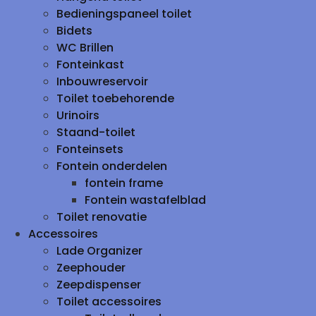
Bedieningspaneel toilet
Bidets
WC Brillen
Fonteinkast
Inbouwreservoir
Toilet toebehorende
Urinoirs
Staand-toilet
Fonteinsets
Fontein onderdelen
fontein frame
Fontein wastafelblad
Toilet renovatie
Accessoires
Lade Organizer
Zeephouder
Zeepdispenser
Toilet accessoires