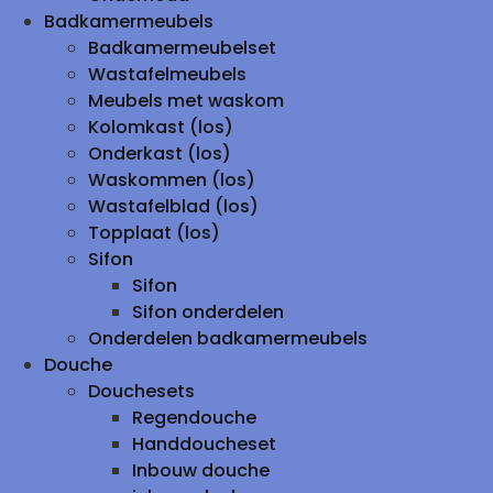
Badkamermeubels
Badkamermeubelset
Wastafelmeubels
Meubels met waskom
Kolomkast (los)
Onderkast (los)
Waskommen (los)
Wastafelblad (los)
Topplaat (los)
Sifon
Sifon
Sifon onderdelen
Onderdelen badkamermeubels
Douche
Douchesets
Regendouche
Handdoucheset
Inbouw douche