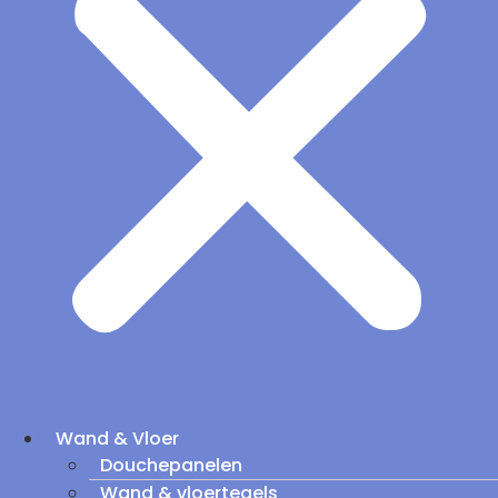
Wand & Vloer
Douchepanelen
Wand & vloertegels