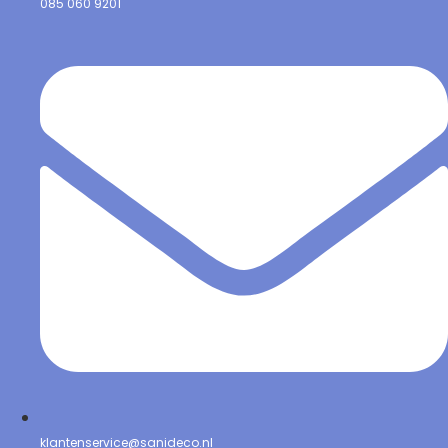
085 060 9201
klantenservice@sanideco.nl