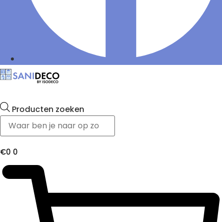
Producten zoeken
€
0
0