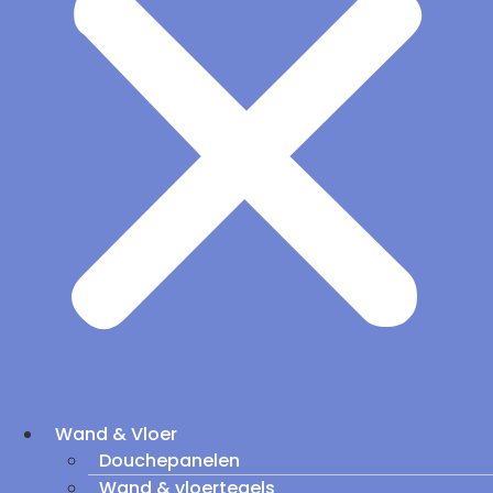
Wand & Vloer
Douchepanelen
Wand & vloertegels