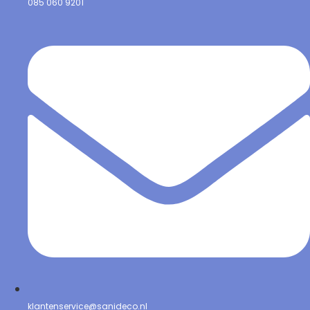
085 060 9201
klantenservice@sanideco.nl