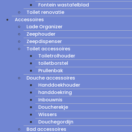
Fontein wastafelblad
Toilet renovatie
Accessoires
Lade Organizer
Zeephouder
Zeepdispenser
Toilet accessoires
Toiletrolhouder
toiletborstel
Prullenbak
Douche accessoires
Handdoekhouder
handdoekring
Inbouwnis
Doucherekje
Wissers
Douchegordijn
Bad accessoires