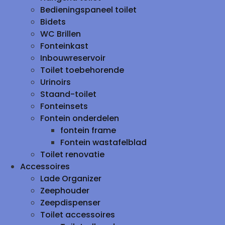
Bedieningspaneel toilet
Bidets
WC Brillen
Fonteinkast
Inbouwreservoir
Toilet toebehorende
Urinoirs
Staand-toilet
Fonteinsets
Fontein onderdelen
fontein frame
Fontein wastafelblad
Toilet renovatie
Accessoires
Lade Organizer
Zeephouder
Zeepdispenser
Toilet accessoires