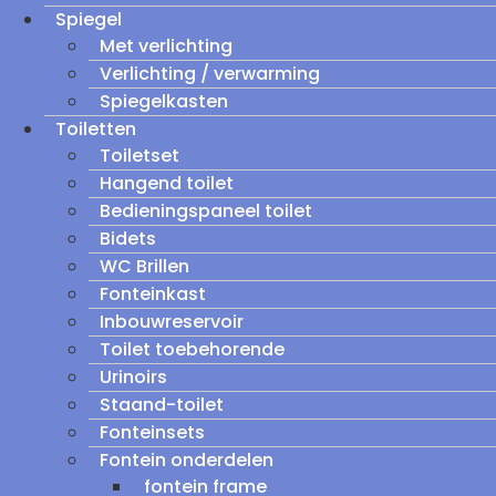
Spiegel
Met verlichting
Verlichting / verwarming
Spiegelkasten
Toiletten
Toiletset
Hangend toilet
Bedieningspaneel toilet
Bidets
WC Brillen
Fonteinkast
Inbouwreservoir
Toilet toebehorende
Urinoirs
Staand-toilet
Fonteinsets
Fontein onderdelen
fontein frame