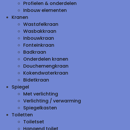
Profielen & onderdelen
Inbouw elementen
Kranen
Wastafelkraan
Wasbakkraan
Inbouwkraan
Fonteinkraan
Badkraan
Onderdelen kranen
Douchemengkraan
Kokendwaterkraan
Bidetkraan
Spiegel
Met verlichting
Verlichting / verwarming
Spiegelkasten
Toiletten
Toiletset
Hangend toilet