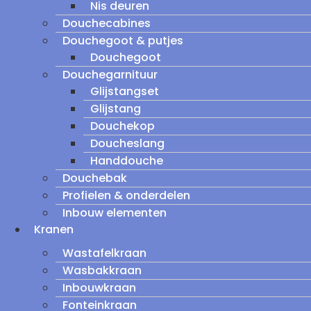
Nis deuren
Douchecabines
Douchegoot & putjes
Douchegoot
Douchegarnituur
Glijstangset
Glijstang
Douchekop
Doucheslang
Handdouche
Douchebak
Profielen & onderdelen
Inbouw elementen
Kranen
Wastafelkraan
Wasbakkraan
Inbouwkraan
Fonteinkraan