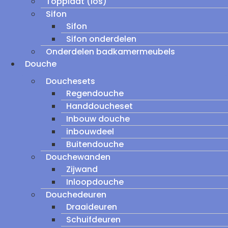
Topplaat (los)
Sifon
Sifon
Sifon onderdelen
Onderdelen badkamermeubels
Douche
Douchesets
Regendouche
Handdoucheset
Inbouw douche
inbouwdeel
Buitendouche
Douchewanden
Zijwand
Inloopdouche
Douchedeuren
Draaideuren
Schuifdeuren