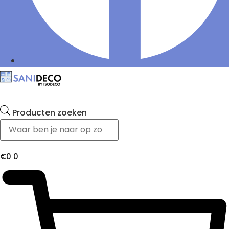
Producten zoeken
€
0
0