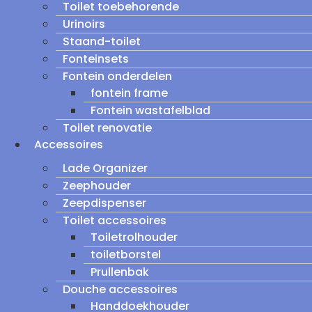
Toilet toebehorende
Urinoirs
Staand-toilet
Fonteinsets
Fontein onderdelen
fontein frame
Fontein wastafelblad
Toilet renovatie
Accessoires
Lade Organizer
Zeephouder
Zeepdispenser
Toilet accessoires
Toiletrolhouder
toiletborstel
Prullenbak
Douche accessoires
Handdoekhouder