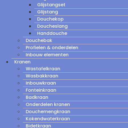
Glijstangset
Glijstang
Douchekop
Doucheslang
Handdouche
Douchebak
Profielen & onderdelen
Inbouw elementen
Kranen
Wastafelkraan
Wasbakkraan
Inbouwkraan
Fonteinkraan
Badkraan
Onderdelen kranen
Douchemengkraan
Kokendwaterkraan
Bidetkraan