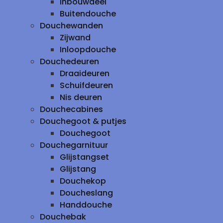
inbouwdeel
Buitendouche
Douchewanden
Zijwand
Inloopdouche
Douchedeuren
Draaideuren
Schuifdeuren
Nis deuren
Douchecabines
Douchegoot & putjes
Douchegoot
Douchegarnituur
Glijstangset
Glijstang
Douchekop
Doucheslang
Handdouche
Douchebak