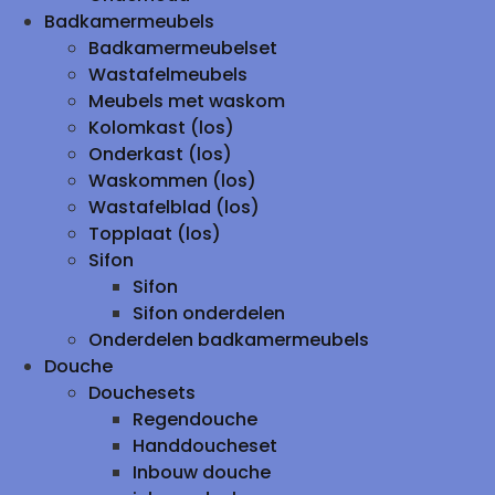
Badkamermeubels
Badkamermeubelset
Wastafelmeubels
Meubels met waskom
Kolomkast (los)
Onderkast (los)
Waskommen (los)
Wastafelblad (los)
Topplaat (los)
Sifon
Sifon
Sifon onderdelen
Onderdelen badkamermeubels
Douche
Douchesets
Regendouche
Handdoucheset
Inbouw douche