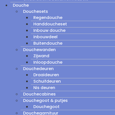
Douche
Douchesets
Regendouche
Handdoucheset
Inbouw douche
inbouwdeel
Buitendouche
Douchewanden
Zijwand
Inloopdouche
Douchedeuren
Draaideuren
Schuifdeuren
Nis deuren
Douchecabines
Douchegoot & putjes
Douchegoot
Douchegarnituur