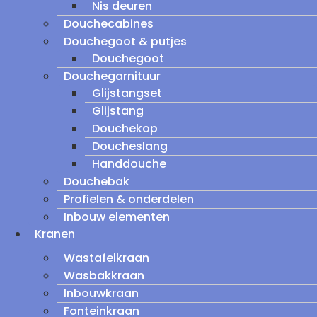
Nis deuren
Douchecabines
Douchegoot & putjes
Douchegoot
Douchegarnituur
Glijstangset
Glijstang
Douchekop
Doucheslang
Handdouche
Douchebak
Profielen & onderdelen
Inbouw elementen
Kranen
Wastafelkraan
Wasbakkraan
Inbouwkraan
Fonteinkraan