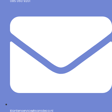
085 060 9201
klantenservice@sanideco.nl