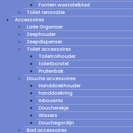
Fontein wastafelblad
Toilet renovatie
Accessoires
Lade Organizer
Zeephouder
Zeepdispenser
Toilet accessoires
Toiletrolhouder
toiletborstel
Prullenbak
Douche accessoires
Handdoekhouder
handdoekring
Inbouwnis
Doucherekje
Wissers
Douchegordijn
Bad accessoires