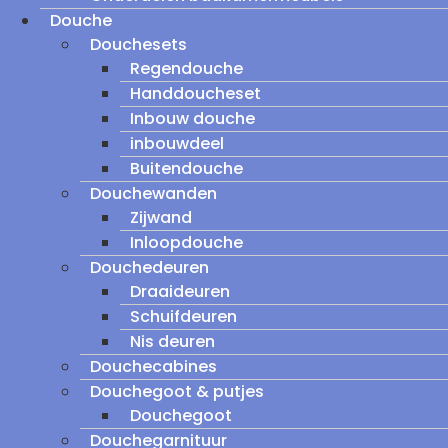
Douche
Douchesets
Regendouche
Handdoucheset
Inbouw douche
inbouwdeel
Buitendouche
Douchewanden
Zijwand
Inloopdouche
Douchedeuren
Draaideuren
Schuifdeuren
Nis deuren
Douchecabines
Douchegoot & putjes
Douchegoot
Douchegarnituur