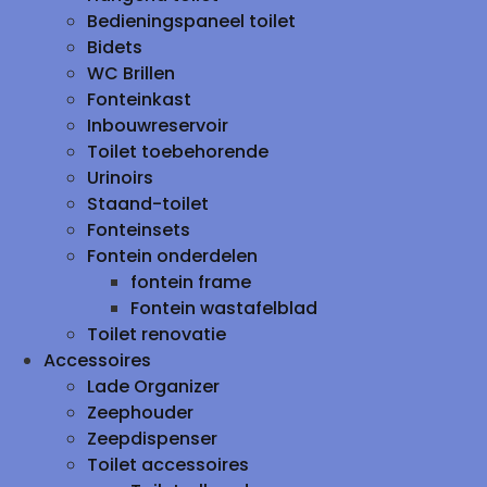
Bedieningspaneel toilet
Bidets
WC Brillen
Fonteinkast
Inbouwreservoir
Toilet toebehorende
Urinoirs
Staand-toilet
Fonteinsets
Fontein onderdelen
fontein frame
Fontein wastafelblad
Toilet renovatie
Accessoires
Lade Organizer
Zeephouder
Zeepdispenser
Toilet accessoires