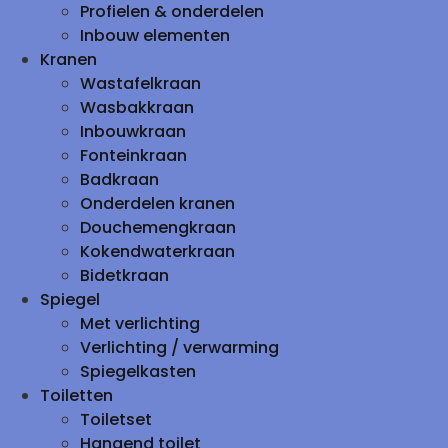
Profielen & onderdelen
Inbouw elementen
Kranen
Wastafelkraan
Wasbakkraan
Inbouwkraan
Fonteinkraan
Badkraan
Onderdelen kranen
Douchemengkraan
Kokendwaterkraan
Bidetkraan
Spiegel
Met verlichting
Verlichting / verwarming
Spiegelkasten
Toiletten
Toiletset
Hangend toilet