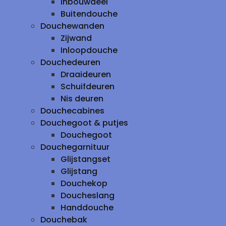
inbouwdeel
Buitendouche
Douchewanden
Zijwand
Inloopdouche
Douchedeuren
Draaideuren
Schuifdeuren
Nis deuren
Douchecabines
Douchegoot & putjes
Douchegoot
Douchegarnituur
Glijstangset
Glijstang
Douchekop
Doucheslang
Handdouche
Douchebak