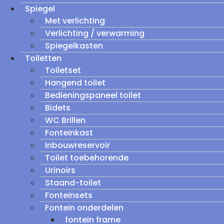
Spiegel
Met verlichting
Verlichting / verwarming
Spiegelkasten
Toiletten
Toiletset
Hangend toilet
Bedieningspaneel toilet
Bidets
WC Brillen
Fonteinkast
Inbouwreservoir
Toilet toebehorende
Urinoirs
Staand-toilet
Fonteinsets
Fontein onderdelen
fontein frame