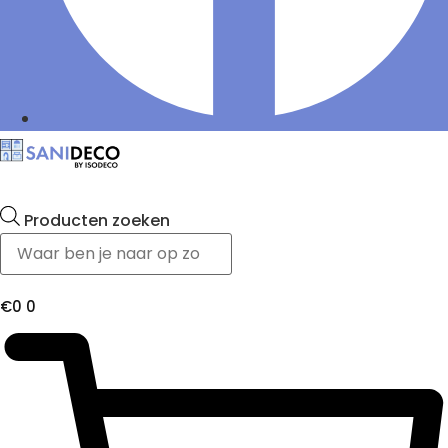
Producten zoeken
€
0
0