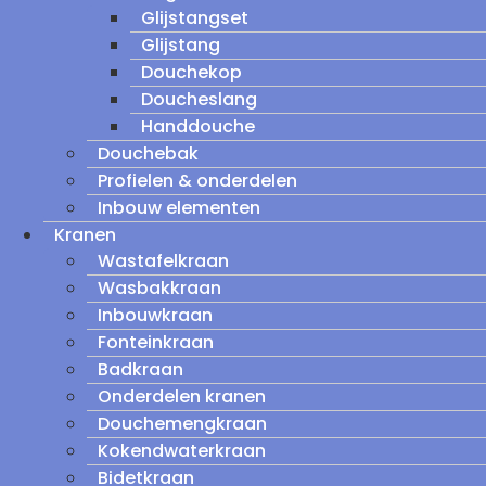
Glijstangset
Glijstang
Douchekop
Doucheslang
Handdouche
Douchebak
Profielen & onderdelen
Inbouw elementen
Kranen
Wastafelkraan
Wasbakkraan
Inbouwkraan
Fonteinkraan
Badkraan
Onderdelen kranen
Douchemengkraan
Kokendwaterkraan
Bidetkraan