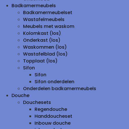
Badkamermeubels
Badkamermeubelset
Wastafelmeubels
Meubels met waskom
Kolomkast (los)
Onderkast (los)
Waskommen (los)
Wastafelblad (los)
Topplaat (los)
Sifon
Sifon
Sifon onderdelen
Onderdelen badkamermeubels
Douche
Douchesets
Regendouche
Handdoucheset
Inbouw douche