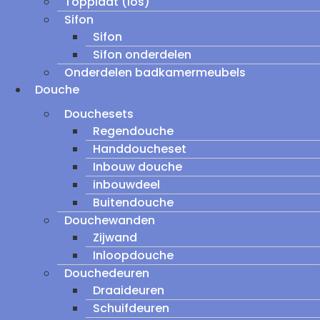
Topplaat (los)
Sifon
Sifon
Sifon onderdelen
Onderdelen badkamermeubels
Douche
Douchesets
Regendouche
Handdoucheset
Inbouw douche
inbouwdeel
Buitendouche
Douchewanden
Zijwand
Inloopdouche
Douchedeuren
Draaideuren
Schuifdeuren