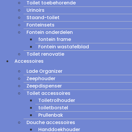
Toilet toebehorende
Urinoirs
Staand-toilet
Fonteinsets
Fontein onderdelen
fontein frame
Fontein wastafelblad
Toilet renovatie
Accessoires
Lade Organizer
Zeephouder
Zeepdispenser
Toilet accessoires
Toiletrolhouder
toiletborstel
Prullenbak
Douche accessoires
Handdoekhouder