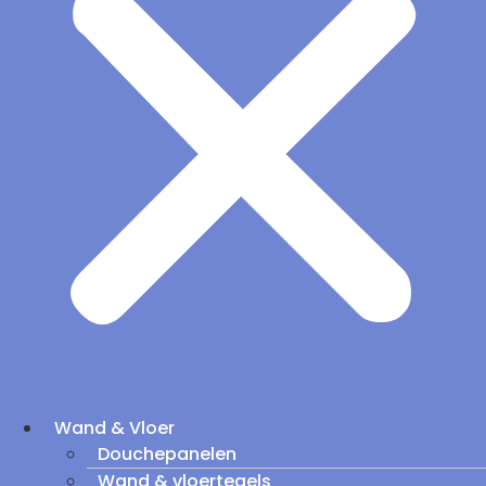
Wand & Vloer
Douchepanelen
Wand & vloertegels