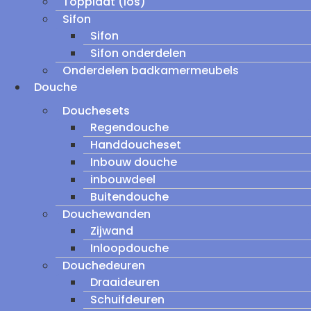
Topplaat (los)
Sifon
Sifon
Sifon onderdelen
Onderdelen badkamermeubels
Douche
Douchesets
Regendouche
Handdoucheset
Inbouw douche
inbouwdeel
Buitendouche
Douchewanden
Zijwand
Inloopdouche
Douchedeuren
Draaideuren
Schuifdeuren