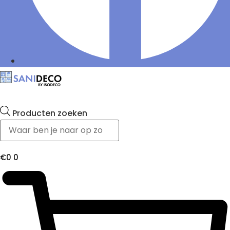
Producten zoeken
€
0
0