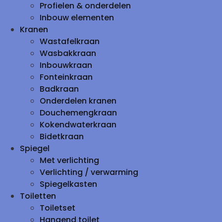
Profielen & onderdelen
Inbouw elementen
Kranen
Wastafelkraan
Wasbakkraan
Inbouwkraan
Fonteinkraan
Badkraan
Onderdelen kranen
Douchemengkraan
Kokendwaterkraan
Bidetkraan
Spiegel
Met verlichting
Verlichting / verwarming
Spiegelkasten
Toiletten
Toiletset
Hangend toilet