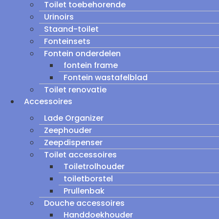
Toilet toebehorende
Urinoirs
Staand-toilet
Fonteinsets
Fontein onderdelen
fontein frame
Fontein wastafelblad
Toilet renovatie
Accessoires
Lade Organizer
Zeephouder
Zeepdispenser
Toilet accessoires
Toiletrolhouder
toiletborstel
Prullenbak
Douche accessoires
Handdoekhouder