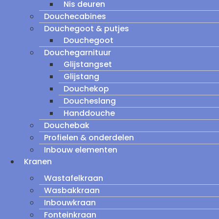
Nis deuren
Douchecabines
Douchegoot & putjes
Douchegoot
Douchegarnituur
Glijstangset
Glijstang
Douchekop
Doucheslang
Handdouche
Douchebak
Profielen & onderdelen
Inbouw elementen
Kranen
Wastafelkraan
Wasbakkraan
Inbouwkraan
Fonteinkraan