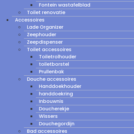
Fontein wastafelblad
Toilet renovatie
Accessoires
Lade Organizer
Zeephouder
Zeepdispenser
Toilet accessoires
Toiletrolhouder
toiletborstel
Prullenbak
Douche accessoires
Handdoekhouder
handdoekring
Inbouwnis
Doucherekje
Wissers
Douchegordijn
Bad accessoires