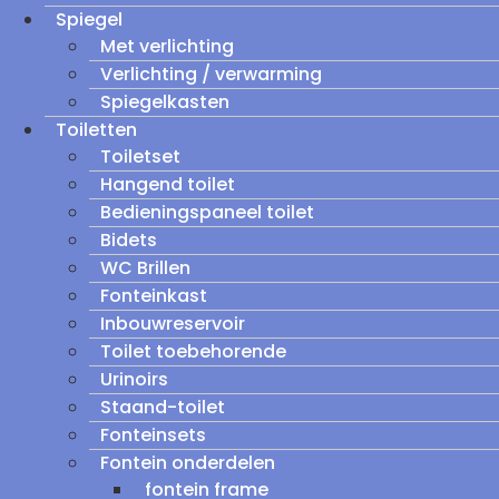
Spiegel
Met verlichting
Verlichting / verwarming
Spiegelkasten
Toiletten
Toiletset
Hangend toilet
Bedieningspaneel toilet
Bidets
WC Brillen
Fonteinkast
Inbouwreservoir
Toilet toebehorende
Urinoirs
Staand-toilet
Fonteinsets
Fontein onderdelen
fontein frame