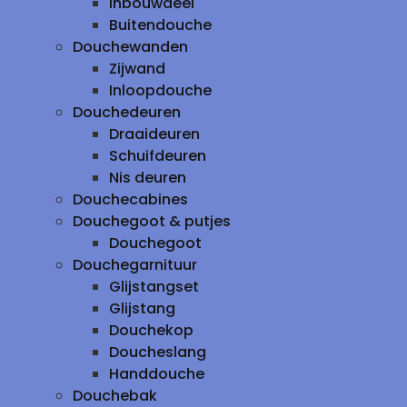
inbouwdeel
Buitendouche
Douchewanden
Zijwand
Inloopdouche
Douchedeuren
Draaideuren
Schuifdeuren
Nis deuren
Douchecabines
Douchegoot & putjes
Douchegoot
Douchegarnituur
Glijstangset
Glijstang
Douchekop
Doucheslang
Handdouche
Douchebak