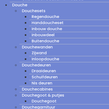
Douche
Douchesets
Regendouche
Handdoucheset
Inbouw douche
inbouwdeel
Buitendouche
Douchewanden
Zijwand
Inloopdouche
Douchedeuren
Draaideuren
Schuifdeuren
Nis deuren
Douchecabines
Douchegoot & putjes
Douchegoot
Douchegarnituur