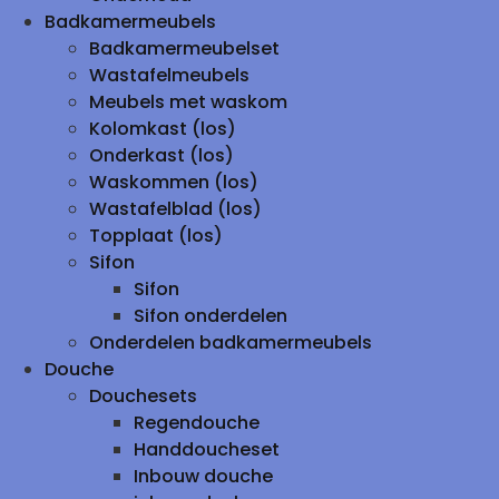
Badkamermeubels
Badkamermeubelset
Wastafelmeubels
Meubels met waskom
Kolomkast (los)
Onderkast (los)
Waskommen (los)
Wastafelblad (los)
Topplaat (los)
Sifon
Sifon
Sifon onderdelen
Onderdelen badkamermeubels
Douche
Douchesets
Regendouche
Handdoucheset
Inbouw douche