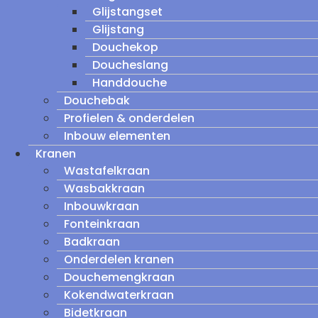
Glijstangset
Glijstang
Douchekop
Doucheslang
Handdouche
Douchebak
Profielen & onderdelen
Inbouw elementen
Kranen
Wastafelkraan
Wasbakkraan
Inbouwkraan
Fonteinkraan
Badkraan
Onderdelen kranen
Douchemengkraan
Kokendwaterkraan
Bidetkraan