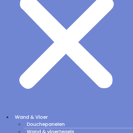
Wand & Vloer
Douchepanelen
Wand & vloertegels