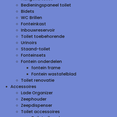
Bedieningspaneel toilet
Bidets
WC Brillen
Fonteinkast
Inbouwreservoir
Toilet toebehorende
Urinoirs
Staand-toilet
Fonteinsets
Fontein onderdelen
fontein frame
Fontein wastafelblad
Toilet renovatie
Accessoires
Lade Organizer
Zeephouder
Zeepdispenser
Toilet accessoires