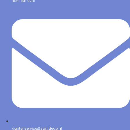
085 060 9201
klantenservice@sanideco.nl