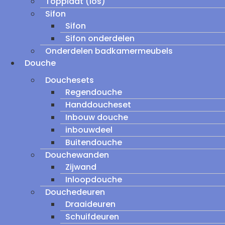
Topplaat (los)
Sifon
Sifon
Sifon onderdelen
Onderdelen badkamermeubels
Douche
Douchesets
Regendouche
Handdoucheset
Inbouw douche
inbouwdeel
Buitendouche
Douchewanden
Zijwand
Inloopdouche
Douchedeuren
Draaideuren
Schuifdeuren