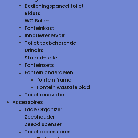
Bedieningspaneel toilet
Bidets
WC Brillen
Fonteinkast
Inbouwreservoir
Toilet toebehorende
Urinoirs
Staand-toilet
Fonteinsets
Fontein onderdelen
fontein frame
Fontein wastafelblad
Toilet renovatie
Accessoires
Lade Organizer
Zeephouder
Zeepdispenser
Toilet accessoires