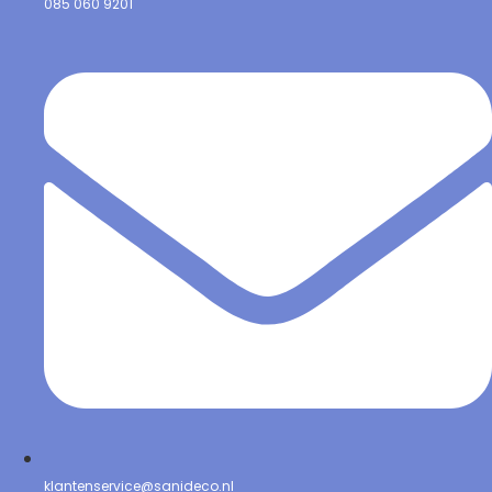
085 060 9201
klantenservice@sanideco.nl