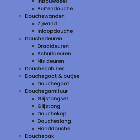
inbouwdeel
Buitendouche
Douchewanden
Zijwand
Inloopdouche
Douchedeuren
Draaideuren
Schuifdeuren
Nis deuren
Douchecabines
Douchegoot & putjes
Douchegoot
Douchegarnituur
Glijstangset
Glijstang
Douchekop
Doucheslang
Handdouche
Douchebak