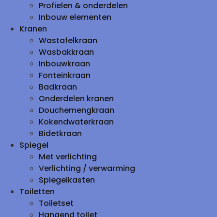
Profielen & onderdelen
Inbouw elementen
Kranen
Wastafelkraan
Wasbakkraan
Inbouwkraan
Fonteinkraan
Badkraan
Onderdelen kranen
Douchemengkraan
Kokendwaterkraan
Bidetkraan
Spiegel
Met verlichting
Verlichting / verwarming
Spiegelkasten
Toiletten
Toiletset
Hangend toilet