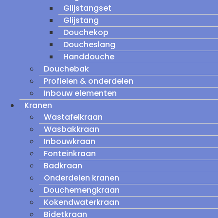
Glijstangset
Glijstang
Douchekop
Doucheslang
Handdouche
Douchebak
Profielen & onderdelen
Inbouw elementen
Kranen
Wastafelkraan
Wasbakkraan
Inbouwkraan
Fonteinkraan
Badkraan
Onderdelen kranen
Douchemengkraan
Kokendwaterkraan
Bidetkraan