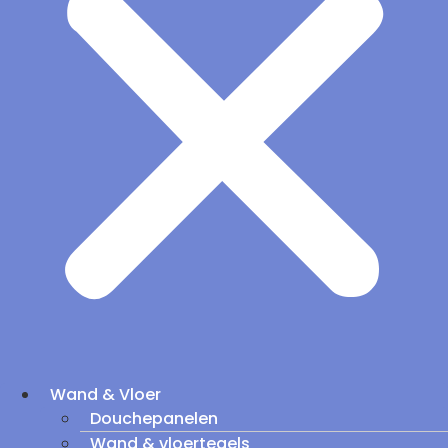
Wand & Vloer
Douchepanelen
Wand & vloertegels