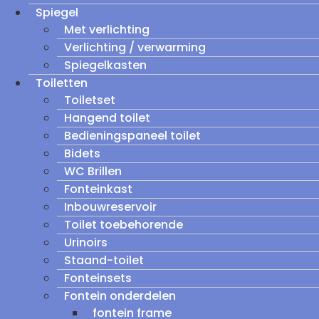
Spiegel
Met verlichting
Verlichting / verwarming
Spiegelkasten
Toiletten
Toiletset
Hangend toilet
Bedieningspaneel toilet
Bidets
WC Brillen
Fonteinkast
Inbouwreservoir
Toilet toebehorende
Urinoirs
Staand-toilet
Fonteinsets
Fontein onderdelen
fontein frame