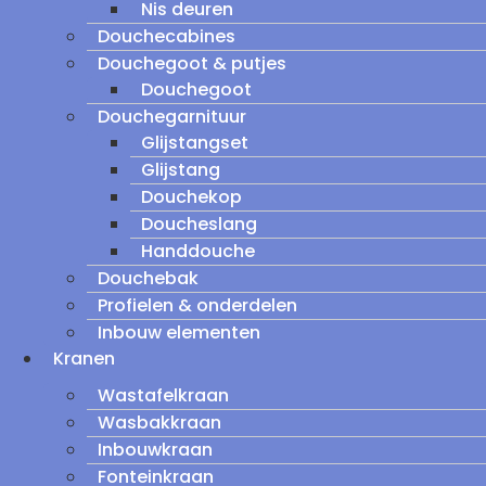
Nis deuren
Douchecabines
Douchegoot & putjes
Douchegoot
Douchegarnituur
Glijstangset
Glijstang
Douchekop
Doucheslang
Handdouche
Douchebak
Profielen & onderdelen
Inbouw elementen
Kranen
Wastafelkraan
Wasbakkraan
Inbouwkraan
Fonteinkraan