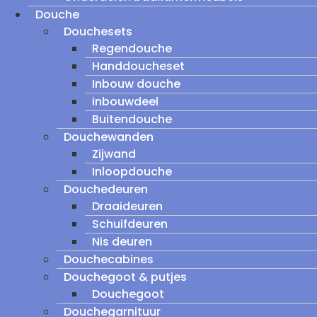
Douche
Douchesets
Regendouche
Handdoucheset
Inbouw douche
inbouwdeel
Buitendouche
Douchewanden
Zijwand
Inloopdouche
Douchedeuren
Draaideuren
Schuifdeuren
Nis deuren
Douchecabines
Douchegoot & putjes
Douchegoot
Douchegarnituur