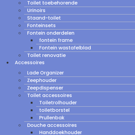
Toilet toebehorende
Urinoirs
Staand-toilet
Fonteinsets
Fontein onderdelen
fontein frame
Fontein wastafelblad
Toilet renovatie
Accessoires
Lade Organizer
Zeephouder
Zeepdispenser
Toilet accessoires
Toiletrolhouder
toiletborstel
Prullenbak
Douche accessoires
Handdoekhouder