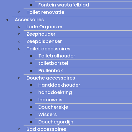
Fontein wastafelblad
Toilet renovatie
Accessoires
Lade Organizer
Zeephouder
Zeepdispenser
Toilet accessoires
Toiletrolhouder
toiletborstel
Prullenbak
Douche accessoires
Handdoekhouder
handdoekring
Inbouwnis
Doucherekje
Wissers
Douchegordijn
Bad accessoires