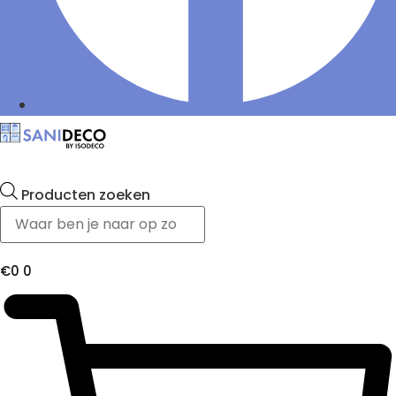
Producten zoeken
€
0
0