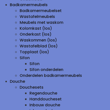
Badkamermeubels
Badkamermeubelset
Wastafelmeubels
Meubels met waskom
Kolomkast (los)
Onderkast (los)
Waskommen (los)
Wastafelblad (los)
Topplaat (los)
Sifon
Sifon
Sifon onderdelen
Onderdelen badkamermeubels
Douche
Douchesets
Regendouche
Handdoucheset
Inbouw douche