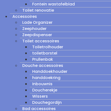
Fontein wastafelblad
Toilet renovatie
Accessoires
Lade Organizer
Zeephouder
Zeepdispenser
Toilet accessoires
Toiletrolhouder
toiletborstel
Prullenbak
Douche accessoires
Handdoekhouder
handdoekring
Inbouwnis
Doucherekje
Wissers
Douchegordijn
Bad accessoires