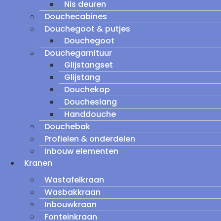
Nis deuren
Douchecabines
Douchegoot & putjes
Douchegoot
Douchegarnituur
Glijstangset
Glijstang
Douchekop
Doucheslang
Handdouche
Douchebak
Profielen & onderdelen
Inbouw elementen
Kranen
Wastafelkraan
Wasbakkraan
Inbouwkraan
Fonteinkraan