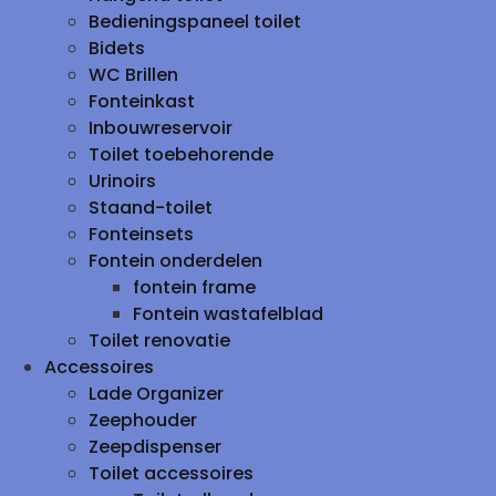
Bedieningspaneel toilet
Bidets
WC Brillen
Fonteinkast
Inbouwreservoir
Toilet toebehorende
Urinoirs
Staand-toilet
Fonteinsets
Fontein onderdelen
fontein frame
Fontein wastafelblad
Toilet renovatie
Accessoires
Lade Organizer
Zeephouder
Zeepdispenser
Toilet accessoires