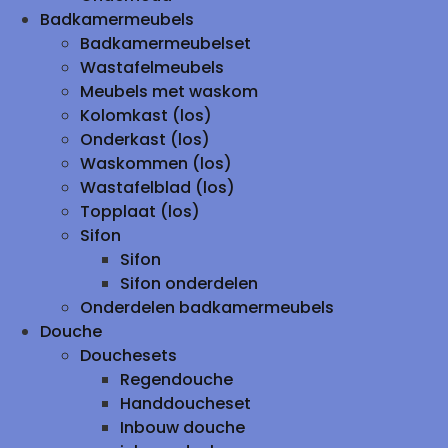
Badkamermeubels
Badkamermeubelset
Wastafelmeubels
Meubels met waskom
Kolomkast (los)
Onderkast (los)
Waskommen (los)
Wastafelblad (los)
Topplaat (los)
Sifon
Sifon
Sifon onderdelen
Onderdelen badkamermeubels
Douche
Douchesets
Regendouche
Handdoucheset
Inbouw douche