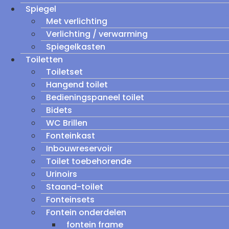
Spiegel
Met verlichting
Verlichting / verwarming
Spiegelkasten
Toiletten
Toiletset
Hangend toilet
Bedieningspaneel toilet
Bidets
WC Brillen
Fonteinkast
Inbouwreservoir
Toilet toebehorende
Urinoirs
Staand-toilet
Fonteinsets
Fontein onderdelen
fontein frame