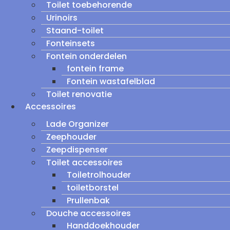
Toilet toebehorende
Urinoirs
Staand-toilet
Fonteinsets
Fontein onderdelen
fontein frame
Fontein wastafelblad
Toilet renovatie
Accessoires
Lade Organizer
Zeephouder
Zeepdispenser
Toilet accessoires
Toiletrolhouder
toiletborstel
Prullenbak
Douche accessoires
Handdoekhouder