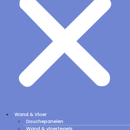
Wand & Vloer
Douchepanelen
Wand & vloertegels