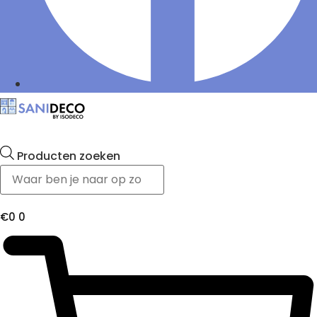
Producten zoeken
€
0
0