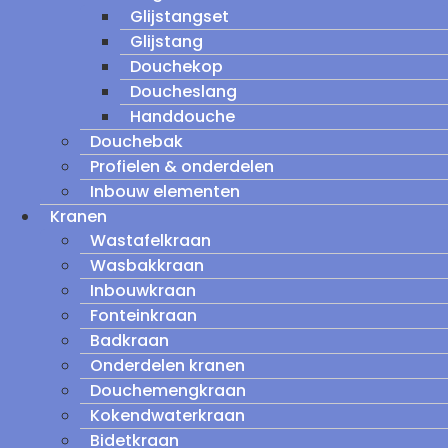
Glijstangset
Glijstang
Douchekop
Doucheslang
Handdouche
Douchebak
Profielen & onderdelen
Inbouw elementen
Kranen
Wastafelkraan
Wasbakkraan
Inbouwkraan
Fonteinkraan
Badkraan
Onderdelen kranen
Douchemengkraan
Kokendwaterkraan
Bidetkraan