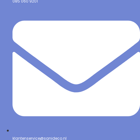
085 060 9201
klantenservice@sanideco.nl