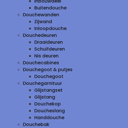
inbouwdeel
Buitendouche
Douchewanden
Zijwand
Inloopdouche
Douchedeuren
Draaideuren
Schuifdeuren
Nis deuren
Douchecabines
Douchegoot & putjes
Douchegoot
Douchegarnituur
Glijstangset
Glijstang
Douchekop
Doucheslang
Handdouche
Douchebak