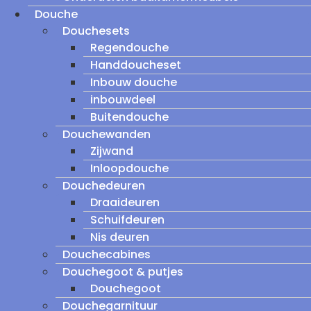
Douche
Douchesets
Regendouche
Handdoucheset
Inbouw douche
inbouwdeel
Buitendouche
Douchewanden
Zijwand
Inloopdouche
Douchedeuren
Draaideuren
Schuifdeuren
Nis deuren
Douchecabines
Douchegoot & putjes
Douchegoot
Douchegarnituur