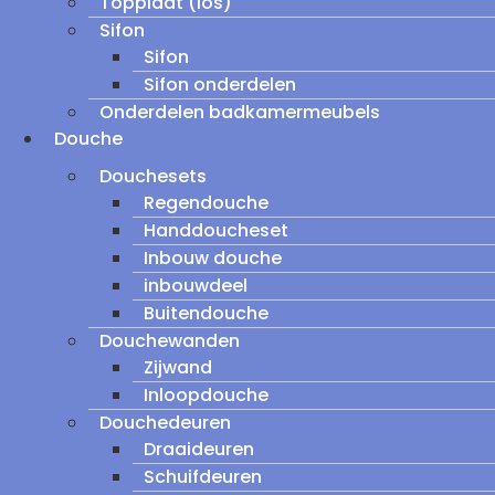
Topplaat (los)
Sifon
Sifon
Sifon onderdelen
Onderdelen badkamermeubels
Douche
Douchesets
Regendouche
Handdoucheset
Inbouw douche
inbouwdeel
Buitendouche
Douchewanden
Zijwand
Inloopdouche
Douchedeuren
Draaideuren
Schuifdeuren