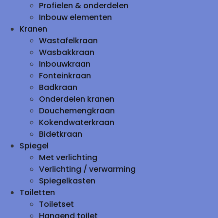
Profielen & onderdelen
Inbouw elementen
Kranen
Wastafelkraan
Wasbakkraan
Inbouwkraan
Fonteinkraan
Badkraan
Onderdelen kranen
Douchemengkraan
Kokendwaterkraan
Bidetkraan
Spiegel
Met verlichting
Verlichting / verwarming
Spiegelkasten
Toiletten
Toiletset
Hangend toilet