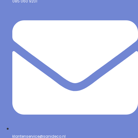
085 060 9201
klantenservice@sanideco.nl