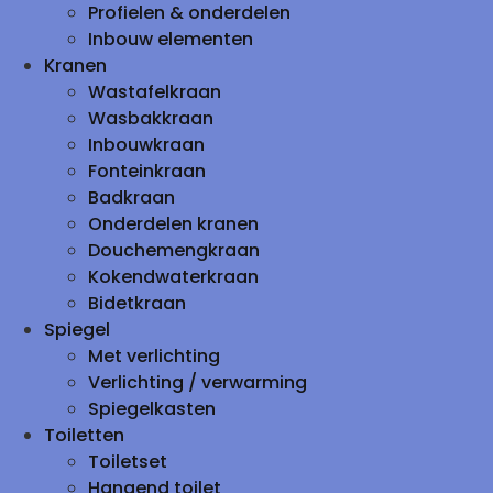
Profielen & onderdelen
Inbouw elementen
Kranen
Wastafelkraan
Wasbakkraan
Inbouwkraan
Fonteinkraan
Badkraan
Onderdelen kranen
Douchemengkraan
Kokendwaterkraan
Bidetkraan
Spiegel
Met verlichting
Verlichting / verwarming
Spiegelkasten
Toiletten
Toiletset
Hangend toilet