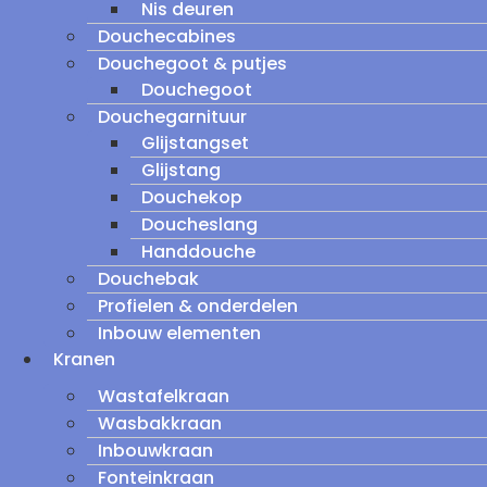
Nis deuren
Douchecabines
Douchegoot & putjes
Douchegoot
Douchegarnituur
Glijstangset
Glijstang
Douchekop
Doucheslang
Handdouche
Douchebak
Profielen & onderdelen
Inbouw elementen
Kranen
Wastafelkraan
Wasbakkraan
Inbouwkraan
Fonteinkraan