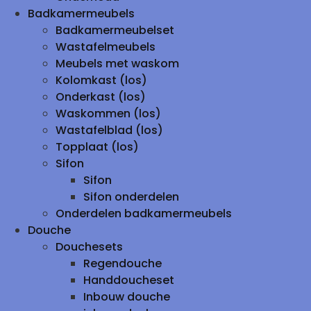
Badkamermeubels
Badkamermeubelset
Wastafelmeubels
Meubels met waskom
Kolomkast (los)
Onderkast (los)
Waskommen (los)
Wastafelblad (los)
Topplaat (los)
Sifon
Sifon
Sifon onderdelen
Onderdelen badkamermeubels
Douche
Douchesets
Regendouche
Handdoucheset
Inbouw douche