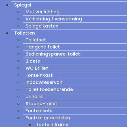
Spiegel
Met verlichting
Verlichting / verwarming
Spiegelkasten
Toiletten
Toiletset
Hangend toilet
Bedieningspaneel toilet
Bidets
WC Brillen
Fonteinkast
Inbouwreservoir
Toilet toebehorende
Urinoirs
Staand-toilet
Fonteinsets
Fontein onderdelen
fontein frame