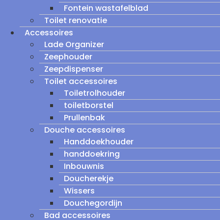
Fontein wastafelblad
Toilet renovatie
Accessoires
Lade Organizer
Zeephouder
Zeepdispenser
Toilet accessoires
Toiletrolhouder
toiletborstel
Prullenbak
Douche accessoires
Handdoekhouder
handdoekring
Inbouwnis
Doucherekje
Wissers
Douchegordijn
Bad accessoires