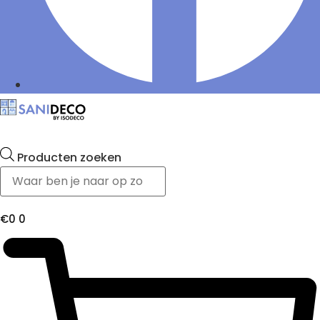
Producten zoeken
€
0
0