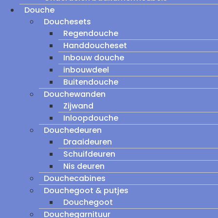
Douche
Douchesets
Regendouche
Handdoucheset
Inbouw douche
inbouwdeel
Buitendouche
Douchewanden
Zijwand
Inloopdouche
Douchedeuren
Draaideuren
Schuifdeuren
Nis deuren
Douchecabines
Douchegoot & putjes
Douchegoot
Douchegarnituur