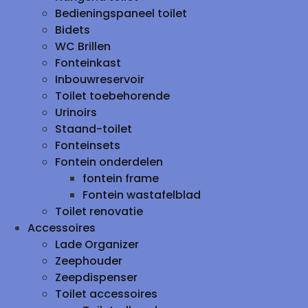
Bedieningspaneel toilet
Bidets
WC Brillen
Fonteinkast
Inbouwreservoir
Toilet toebehorende
Urinoirs
Staand-toilet
Fonteinsets
Fontein onderdelen
fontein frame
Fontein wastafelblad
Toilet renovatie
Accessoires
Lade Organizer
Zeephouder
Zeepdispenser
Toilet accessoires