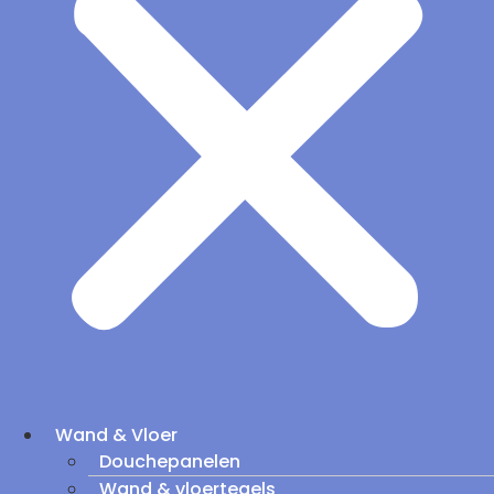
Wand & Vloer
Douchepanelen
Wand & vloertegels