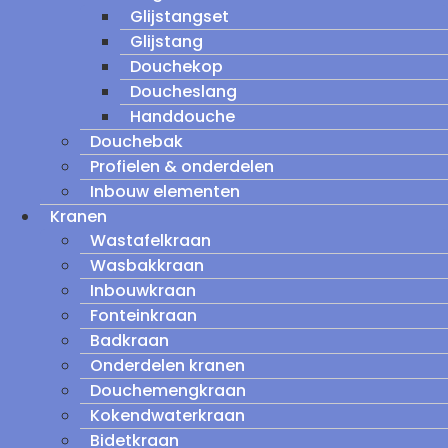
Glijstangset
Glijstang
Douchekop
Doucheslang
Handdouche
Douchebak
Profielen & onderdelen
Inbouw elementen
Kranen
Wastafelkraan
Wasbakkraan
Inbouwkraan
Fonteinkraan
Badkraan
Onderdelen kranen
Douchemengkraan
Kokendwaterkraan
Bidetkraan