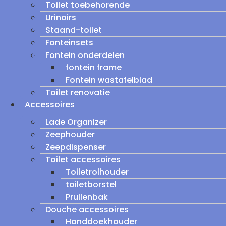
Toilet toebehorende
Urinoirs
Staand-toilet
Fonteinsets
Fontein onderdelen
fontein frame
Fontein wastafelblad
Toilet renovatie
Accessoires
Lade Organizer
Zeephouder
Zeepdispenser
Toilet accessoires
Toiletrolhouder
toiletborstel
Prullenbak
Douche accessoires
Handdoekhouder