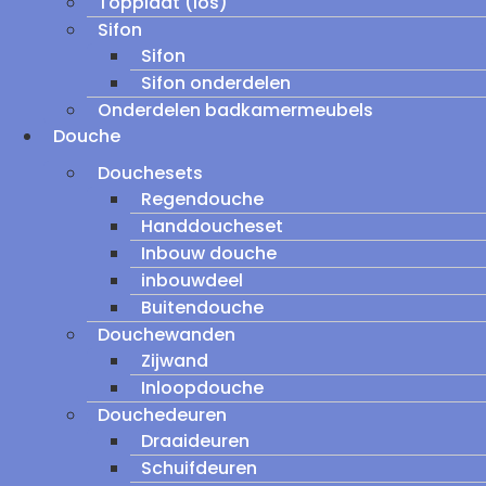
Topplaat (los)
Sifon
Sifon
Sifon onderdelen
Onderdelen badkamermeubels
Douche
Douchesets
Regendouche
Handdoucheset
Inbouw douche
inbouwdeel
Buitendouche
Douchewanden
Zijwand
Inloopdouche
Douchedeuren
Draaideuren
Schuifdeuren