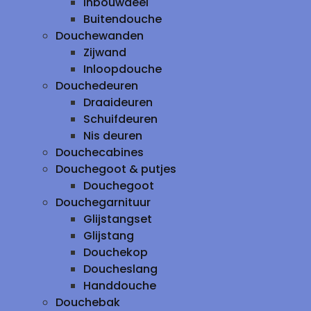
inbouwdeel
Buitendouche
Douchewanden
Zijwand
Inloopdouche
Douchedeuren
Draaideuren
Schuifdeuren
Nis deuren
Douchecabines
Douchegoot & putjes
Douchegoot
Douchegarnituur
Glijstangset
Glijstang
Douchekop
Doucheslang
Handdouche
Douchebak