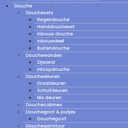
Douche
Douchesets
Regendouche
Handdoucheset
Inbouw douche
inbouwdeel
Buitendouche
Douchewanden
Zijwand
Inloopdouche
Douchedeuren
Draaideuren
Schuifdeuren
Nis deuren
Douchecabines
Douchegoot & putjes
Douchegoot
Douchegarnituur