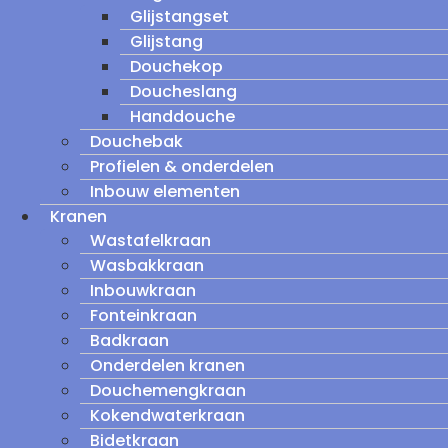
Glijstangset
Glijstang
Douchekop
Doucheslang
Handdouche
Douchebak
Profielen & onderdelen
Inbouw elementen
Kranen
Wastafelkraan
Wasbakkraan
Inbouwkraan
Fonteinkraan
Badkraan
Onderdelen kranen
Douchemengkraan
Kokendwaterkraan
Bidetkraan