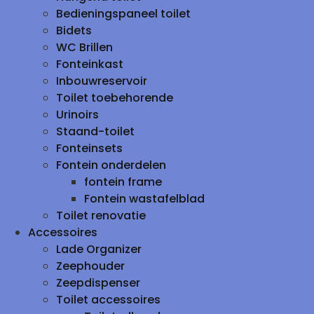
Bedieningspaneel toilet
Bidets
WC Brillen
Fonteinkast
Inbouwreservoir
Toilet toebehorende
Urinoirs
Staand-toilet
Fonteinsets
Fontein onderdelen
fontein frame
Fontein wastafelblad
Toilet renovatie
Accessoires
Lade Organizer
Zeephouder
Zeepdispenser
Toilet accessoires