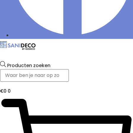
Producten zoeken
€
0
0