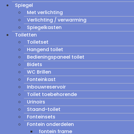
Spiegel
Met verlichting
Verlichting / verwarming
Spiegelkasten
Toiletten
Toiletset
Hangend toilet
Bedieningspaneel toilet
Bidets
WC Brillen
Fonteinkast
Inbouwreservoir
Toilet toebehorende
Urinoirs
Staand-toilet
Fonteinsets
Fontein onderdelen
fontein frame