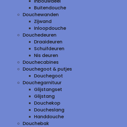
inbouwdeel
Buitendouche
Douchewanden
Zijwand
Inloopdouche
Douchedeuren
Draaideuren
Schuifdeuren
Nis deuren
Douchecabines
Douchegoot & putjes
Douchegoot
Douchegarnituur
Glijstangset
Glijstang
Douchekop
Doucheslang
Handdouche
Douchebak