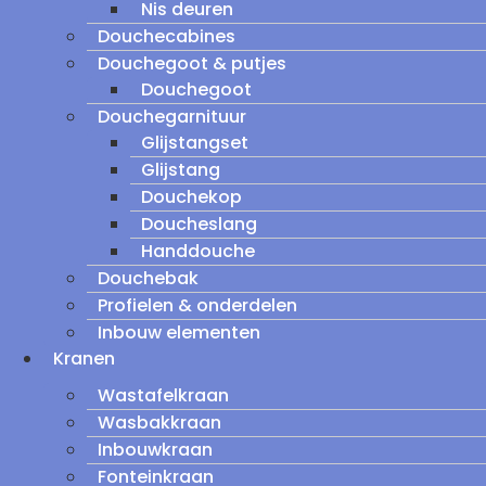
Nis deuren
Douchecabines
Douchegoot & putjes
Douchegoot
Douchegarnituur
Glijstangset
Glijstang
Douchekop
Doucheslang
Handdouche
Douchebak
Profielen & onderdelen
Inbouw elementen
Kranen
Wastafelkraan
Wasbakkraan
Inbouwkraan
Fonteinkraan