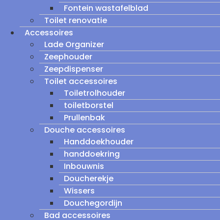
Fontein wastafelblad
Toilet renovatie
Accessoires
Lade Organizer
Zeephouder
Zeepdispenser
Toilet accessoires
Toiletrolhouder
toiletborstel
Prullenbak
Douche accessoires
Handdoekhouder
handdoekring
Inbouwnis
Doucherekje
Wissers
Douchegordijn
Bad accessoires