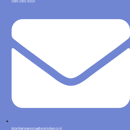
085 060 9201
klantenservice@sanideco.nl