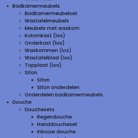
Badkamermeubels
Badkamermeubelset
Wastafelmeubels
Meubels met waskom
Kolomkast (los)
Onderkast (los)
Waskommen (los)
Wastafelblad (los)
Topplaat (los)
Sifon
Sifon
Sifon onderdelen
Onderdelen badkamermeubels
Douche
Douchesets
Regendouche
Handdoucheset
Inbouw douche