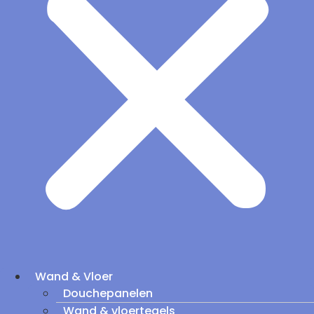
Wand & Vloer
Douchepanelen
Wand & vloertegels