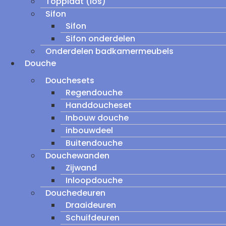
Topplaat (los)
Sifon
Sifon
Sifon onderdelen
Onderdelen badkamermeubels
Douche
Douchesets
Regendouche
Handdoucheset
Inbouw douche
inbouwdeel
Buitendouche
Douchewanden
Zijwand
Inloopdouche
Douchedeuren
Draaideuren
Schuifdeuren