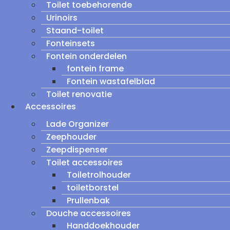
Toilet toebehorende
Urinoirs
Staand-toilet
Fonteinsets
Fontein onderdelen
fontein frame
Fontein wastafelblad
Toilet renovatie
Accessoires
Lade Organizer
Zeephouder
Zeepdispenser
Toilet accessoires
Toiletrolhouder
toiletborstel
Prullenbak
Douche accessoires
Handdoekhouder