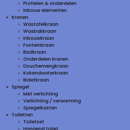
Profielen & onderdelen
Inbouw elementen
Kranen
Wastafelkraan
Wasbakkraan
Inbouwkraan
Fonteinkraan
Badkraan
Onderdelen kranen
Douchemengkraan
Kokendwaterkraan
Bidetkraan
Spiegel
Met verlichting
Verlichting / verwarming
Spiegelkasten
Toiletten
Toiletset
Hangend toilet