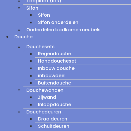
Topplaat (los)
Sifon
Sifon
Sifon onderdelen
Onderdelen badkamermeubels
Douche
Douchesets
Regendouche
Handdoucheset
Inbouw douche
inbouwdeel
Buitendouche
Douchewanden
Zijwand
Inloopdouche
Douchedeuren
Draaideuren
Schuifdeuren