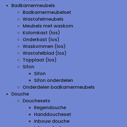
Badkamermeubels
Badkamermeubelset
Wastafelmeubels
Meubels met waskom
Kolomkast (los)
Onderkast (los)
Waskommen (los)
Wastafelblad (los)
Topplaat (los)
Sifon
Sifon
Sifon onderdelen
Onderdelen badkamermeubels
Douche
Douchesets
Regendouche
Handdoucheset
Inbouw douche