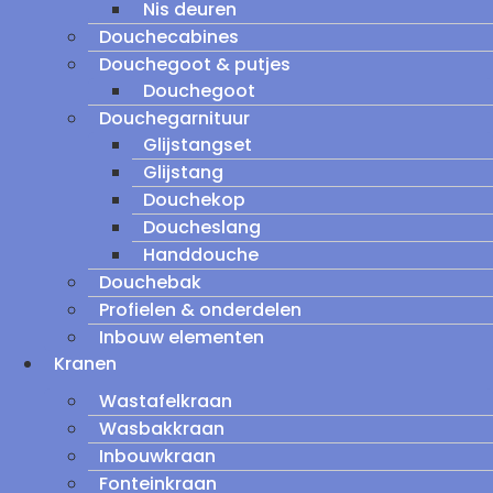
Nis deuren
Douchecabines
Douchegoot & putjes
Douchegoot
Douchegarnituur
Glijstangset
Glijstang
Douchekop
Doucheslang
Handdouche
Douchebak
Profielen & onderdelen
Inbouw elementen
Kranen
Wastafelkraan
Wasbakkraan
Inbouwkraan
Fonteinkraan