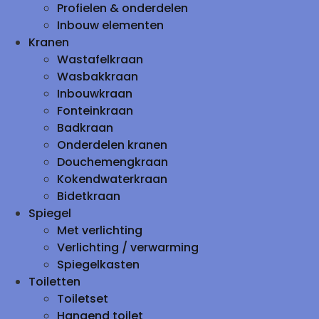
Profielen & onderdelen
Inbouw elementen
Kranen
Wastafelkraan
Wasbakkraan
Inbouwkraan
Fonteinkraan
Badkraan
Onderdelen kranen
Douchemengkraan
Kokendwaterkraan
Bidetkraan
Spiegel
Met verlichting
Verlichting / verwarming
Spiegelkasten
Toiletten
Toiletset
Hangend toilet