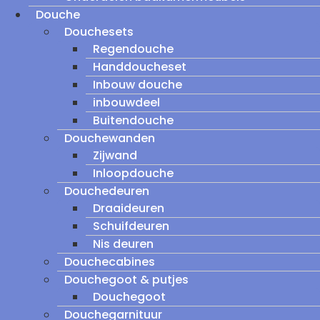
Douche
Douchesets
Regendouche
Handdoucheset
Inbouw douche
inbouwdeel
Buitendouche
Douchewanden
Zijwand
Inloopdouche
Douchedeuren
Draaideuren
Schuifdeuren
Nis deuren
Douchecabines
Douchegoot & putjes
Douchegoot
Douchegarnituur