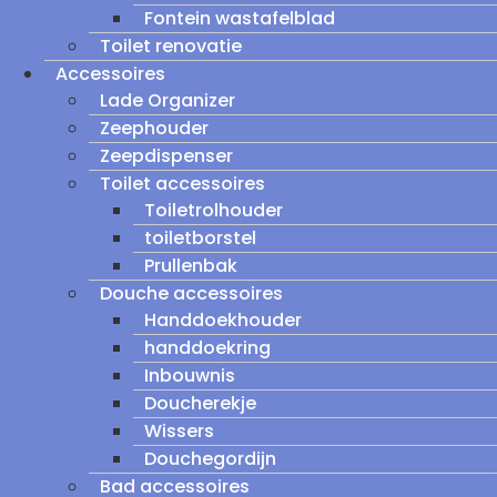
Fontein wastafelblad
Toilet renovatie
Accessoires
Lade Organizer
Zeephouder
Zeepdispenser
Toilet accessoires
Toiletrolhouder
toiletborstel
Prullenbak
Douche accessoires
Handdoekhouder
handdoekring
Inbouwnis
Doucherekje
Wissers
Douchegordijn
Bad accessoires