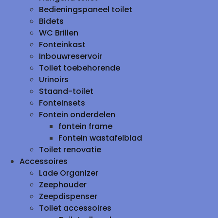
Bedieningspaneel toilet
Bidets
WC Brillen
Fonteinkast
Inbouwreservoir
Toilet toebehorende
Urinoirs
Staand-toilet
Fonteinsets
Fontein onderdelen
fontein frame
Fontein wastafelblad
Toilet renovatie
Accessoires
Lade Organizer
Zeephouder
Zeepdispenser
Toilet accessoires