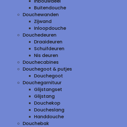
inbouwdeel
Buitendouche
Douchewanden
Zijwand
Inloopdouche
Douchedeuren
Draaideuren
Schuifdeuren
Nis deuren
Douchecabines
Douchegoot & putjes
Douchegoot
Douchegarnituur
Glijstangset
Glijstang
Douchekop
Doucheslang
Handdouche
Douchebak