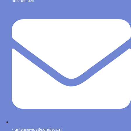
085 060 9201
klantenservice@sanideco.nl