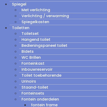
Spiegel
Met verlichting
Verlichting / verwarming
Spiegelkasten
Toiletten
Toiletset
Hangend toilet
Bedieningspaneel toilet
Bidets
WC Brillen
Fonteinkast
Inbouwreservoir
Toilet toebehorende
Urinoirs
Staand-toilet
Fonteinsets
Fontein onderdelen
fontein frame