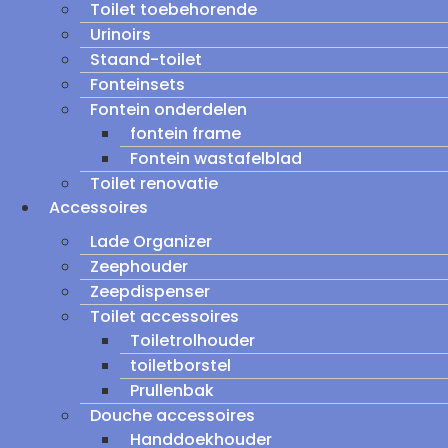
Toilet toebehorende
Urinoirs
Staand-toilet
Fonteinsets
Fontein onderdelen
fontein frame
Fontein wastafelblad
Toilet renovatie
Accessoires
Lade Organizer
Zeephouder
Zeepdispenser
Toilet accessoires
Toiletrolhouder
toiletborstel
Prullenbak
Douche accessoires
Handdoekhouder