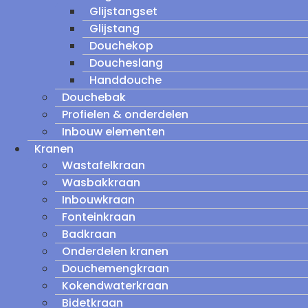
Glijstangset
Glijstang
Douchekop
Doucheslang
Handdouche
Douchebak
Profielen & onderdelen
Inbouw elementen
Kranen
Wastafelkraan
Wasbakkraan
Inbouwkraan
Fonteinkraan
Badkraan
Onderdelen kranen
Douchemengkraan
Kokendwaterkraan
Bidetkraan