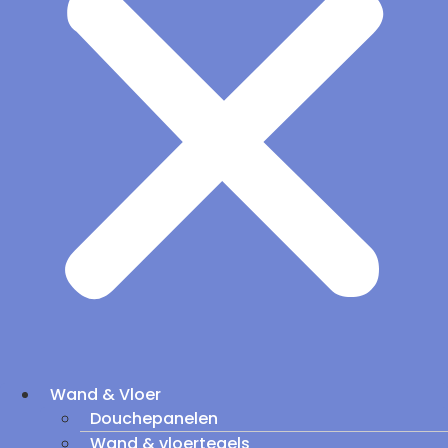
Wand & Vloer
Douchepanelen
Wand & vloertegels