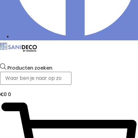
Producten zoeken
€
0
0