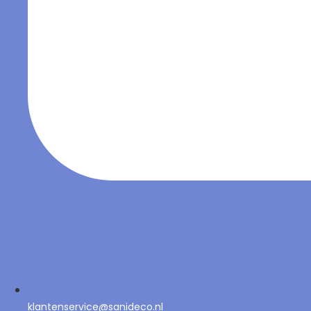
klantenservice@sanideco.nl