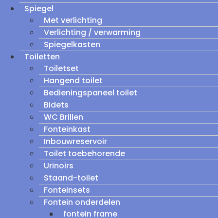
Spiegel
Met verlichting
Verlichting / verwarming
Spiegelkasten
Toiletten
Toiletset
Hangend toilet
Bedieningspaneel toilet
Bidets
WC Brillen
Fonteinkast
Inbouwreservoir
Toilet toebehorende
Urinoirs
Staand-toilet
Fonteinsets
Fontein onderdelen
fontein frame