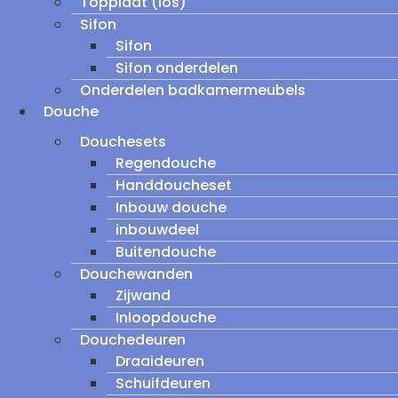
Topplaat (los)
Sifon
Sifon
Sifon onderdelen
Onderdelen badkamermeubels
Douche
Douchesets
Regendouche
Handdoucheset
Inbouw douche
inbouwdeel
Buitendouche
Douchewanden
Zijwand
Inloopdouche
Douchedeuren
Draaideuren
Schuifdeuren