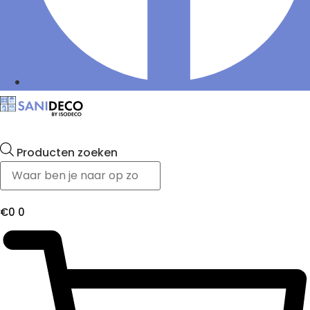
Producten zoeken
€
0
0