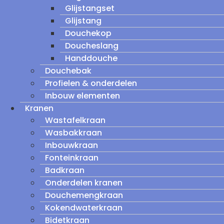
Glijstangset
Glijstang
Douchekop
Doucheslang
Handdouche
Douchebak
Profielen & onderdelen
Inbouw elementen
Kranen
Wastafelkraan
Wasbakkraan
Inbouwkraan
Fonteinkraan
Badkraan
Onderdelen kranen
Douchemengkraan
Kokendwaterkraan
Bidetkraan