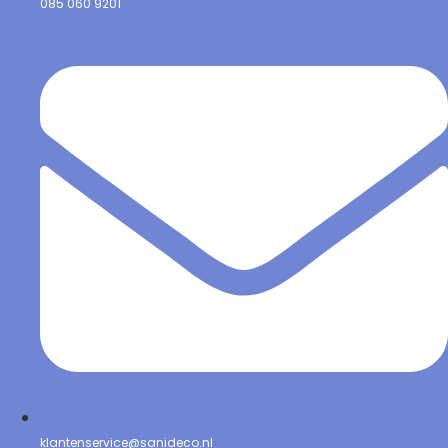
085 060 9201
klantenservice@sanideco.nl