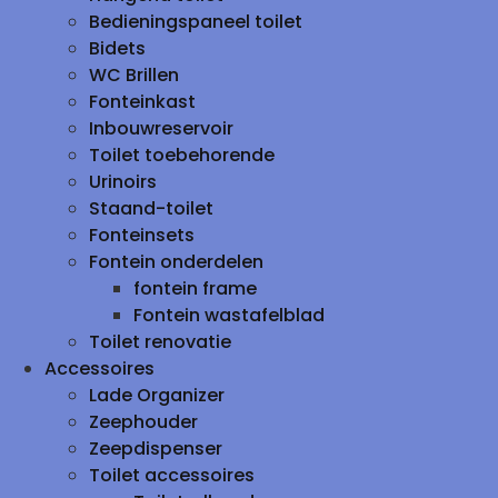
Bedieningspaneel toilet
Bidets
WC Brillen
Fonteinkast
Inbouwreservoir
Toilet toebehorende
Urinoirs
Staand-toilet
Fonteinsets
Fontein onderdelen
fontein frame
Fontein wastafelblad
Toilet renovatie
Accessoires
Lade Organizer
Zeephouder
Zeepdispenser
Toilet accessoires