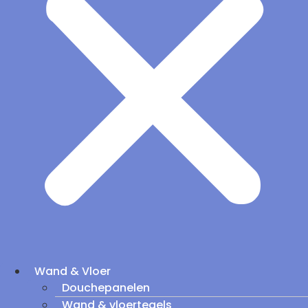
Wand & Vloer
Douchepanelen
Wand & vloertegels