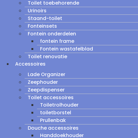
Toilet toebehorende
Urinoirs
Staand-toilet
Fonteinsets
Fontein onderdelen
fontein frame
Fontein wastafelblad
Toilet renovatie
Accessoires
Lade Organizer
Zeephouder
Zeepdispenser
Toilet accessoires
Toiletrolhouder
toiletborstel
Prullenbak
Douche accessoires
Handdoekhouder