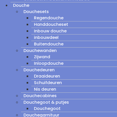
Douche
Douchesets
Regendouche
Handdoucheset
Inbouw douche
inbouwdeel
Buitendouche
Douchewanden
Zijwand
Inloopdouche
Douchedeuren
Draaideuren
Schuifdeuren
Nis deuren
Douchecabines
Douchegoot & putjes
Douchegoot
Douchegarnituur