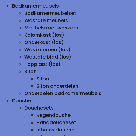
Badkamermeubels
Badkamermeubelset
Wastafelmeubels
Meubels met waskom
Kolomkast (los)
Onderkast (los)
Waskommen (los)
Wastafelblad (los)
Topplaat (los)
Sifon
Sifon
Sifon onderdelen
Onderdelen badkamermeubels
Douche
Douchesets
Regendouche
Handdoucheset
Inbouw douche