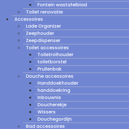
Fontein wastafelblad
Toilet renovatie
Accessoires
Lade Organizer
Zeephouder
Zeepdispenser
Toilet accessoires
Toiletrolhouder
toiletborstel
Prullenbak
Douche accessoires
Handdoekhouder
handdoekring
Inbouwnis
Doucherekje
Wissers
Douchegordijn
Bad accessoires