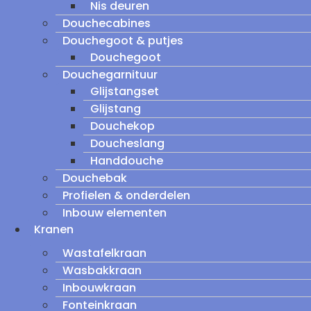
Nis deuren
Douchecabines
Douchegoot & putjes
Douchegoot
Douchegarnituur
Glijstangset
Glijstang
Douchekop
Doucheslang
Handdouche
Douchebak
Profielen & onderdelen
Inbouw elementen
Kranen
Wastafelkraan
Wasbakkraan
Inbouwkraan
Fonteinkraan