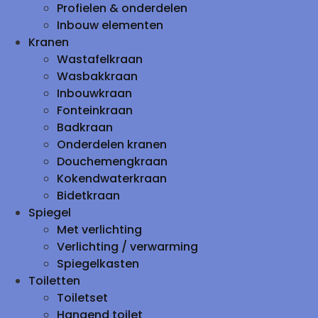
Profielen & onderdelen
Inbouw elementen
Kranen
Wastafelkraan
Wasbakkraan
Inbouwkraan
Fonteinkraan
Badkraan
Onderdelen kranen
Douchemengkraan
Kokendwaterkraan
Bidetkraan
Spiegel
Met verlichting
Verlichting / verwarming
Spiegelkasten
Toiletten
Toiletset
Hangend toilet