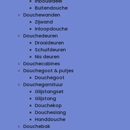
inbouwdeel
Buitendouche
Douchewanden
Zijwand
Inloopdouche
Douchedeuren
Draaideuren
Schuifdeuren
Nis deuren
Douchecabines
Douchegoot & putjes
Douchegoot
Douchegarnituur
Glijstangset
Glijstang
Douchekop
Doucheslang
Handdouche
Douchebak