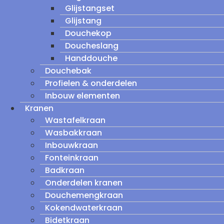
Glijstangset
Glijstang
Douchekop
Doucheslang
Handdouche
Douchebak
Profielen & onderdelen
Inbouw elementen
Kranen
Wastafelkraan
Wasbakkraan
Inbouwkraan
Fonteinkraan
Badkraan
Onderdelen kranen
Douchemengkraan
Kokendwaterkraan
Bidetkraan