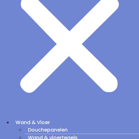
Wand & Vloer
Douchepanelen
Wand & vloertegels