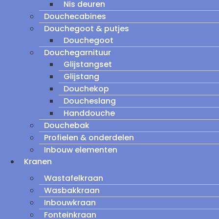
Nis deuren
Douchecabines
Douchegoot & putjes
Douchegoot
Douchegarnituur
Glijstangset
Glijstang
Douchekop
Doucheslang
Handdouche
Douchebak
Profielen & onderdelen
Inbouw elementen
Kranen
Wastafelkraan
Wasbakkraan
Inbouwkraan
Fonteinkraan