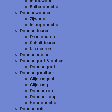
inbouwdeel
Buitendouche
Douchewanden
Zijwand
Inloopdouche
Douchedeuren
Draaideuren
Schuifdeuren
Nis deuren
Douchecabines
Douchegoot & putjes
Douchegoot
Douchegarnituur
Glijstangset
Glijstang
Douchekop
Doucheslang
Handdouche
Douchebak