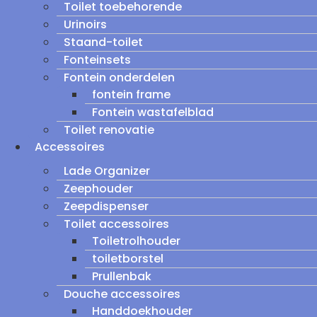
Toilet toebehorende
Urinoirs
Staand-toilet
Fonteinsets
Fontein onderdelen
fontein frame
Fontein wastafelblad
Toilet renovatie
Accessoires
Lade Organizer
Zeephouder
Zeepdispenser
Toilet accessoires
Toiletrolhouder
toiletborstel
Prullenbak
Douche accessoires
Handdoekhouder