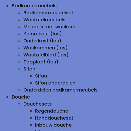
Badkamermeubels
Badkamermeubelset
Wastafelmeubels
Meubels met waskom
Kolomkast (los)
Onderkast (los)
Waskommen (los)
Wastafelblad (los)
Topplaat (los)
Sifon
Sifon
Sifon onderdelen
Onderdelen badkamermeubels
Douche
Douchesets
Regendouche
Handdoucheset
Inbouw douche