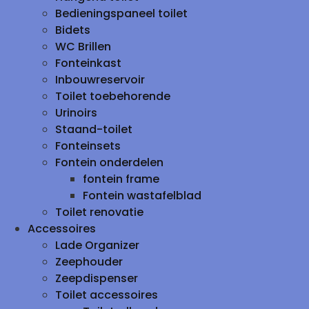
Bedieningspaneel toilet
Bidets
WC Brillen
Fonteinkast
Inbouwreservoir
Toilet toebehorende
Urinoirs
Staand-toilet
Fonteinsets
Fontein onderdelen
fontein frame
Fontein wastafelblad
Toilet renovatie
Accessoires
Lade Organizer
Zeephouder
Zeepdispenser
Toilet accessoires