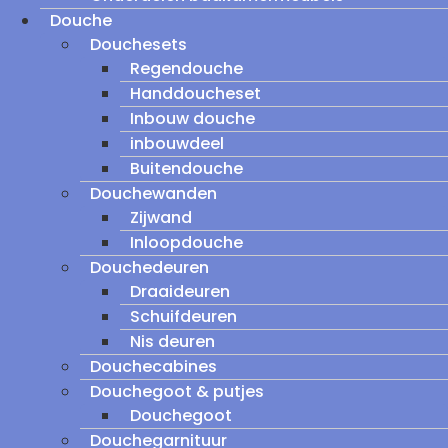
Douche
Douchesets
Regendouche
Handdoucheset
Inbouw douche
inbouwdeel
Buitendouche
Douchewanden
Zijwand
Inloopdouche
Douchedeuren
Draaideuren
Schuifdeuren
Nis deuren
Douchecabines
Douchegoot & putjes
Douchegoot
Douchegarnituur