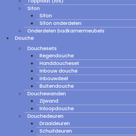
Topplaat (los)
Sifon
Sifon
Sifon onderdelen
Onderdelen badkamermeubels
Douche
Douchesets
Regendouche
Handdoucheset
Inbouw douche
inbouwdeel
Buitendouche
Douchewanden
Zijwand
Inloopdouche
Douchedeuren
Draaideuren
Schuifdeuren