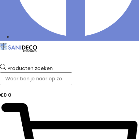
Producten zoeken
€
0
0