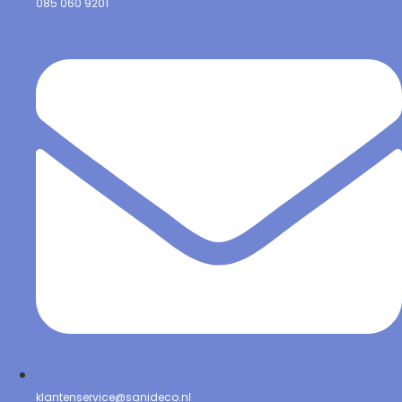
085 060 9201
klantenservice@sanideco.nl