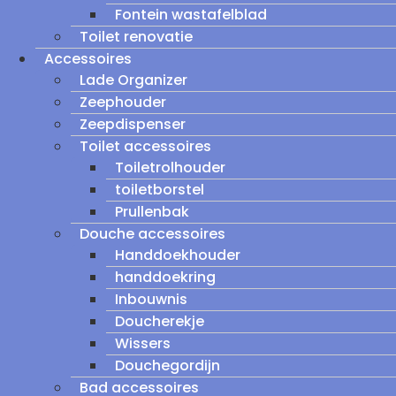
Fontein wastafelblad
Toilet renovatie
Accessoires
Lade Organizer
Zeephouder
Zeepdispenser
Toilet accessoires
Toiletrolhouder
toiletborstel
Prullenbak
Douche accessoires
Handdoekhouder
handdoekring
Inbouwnis
Doucherekje
Wissers
Douchegordijn
Bad accessoires