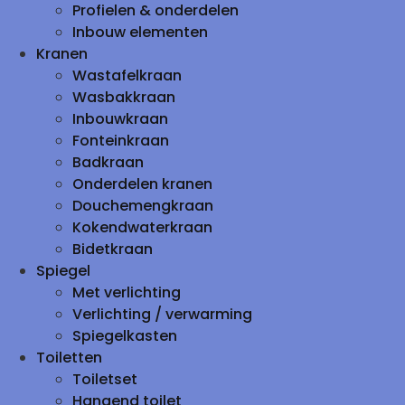
Profielen & onderdelen
Inbouw elementen
Kranen
Wastafelkraan
Wasbakkraan
Inbouwkraan
Fonteinkraan
Badkraan
Onderdelen kranen
Douchemengkraan
Kokendwaterkraan
Bidetkraan
Spiegel
Met verlichting
Verlichting / verwarming
Spiegelkasten
Toiletten
Toiletset
Hangend toilet