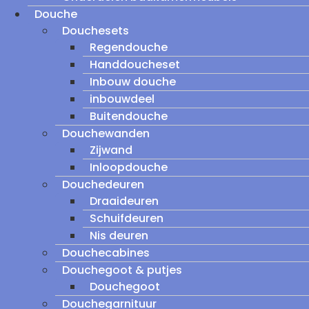
Douche
Douchesets
Regendouche
Handdoucheset
Inbouw douche
inbouwdeel
Buitendouche
Douchewanden
Zijwand
Inloopdouche
Douchedeuren
Draaideuren
Schuifdeuren
Nis deuren
Douchecabines
Douchegoot & putjes
Douchegoot
Douchegarnituur