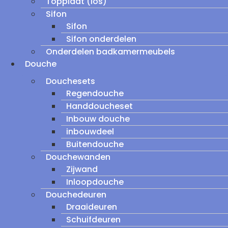
Topplaat (los)
Sifon
Sifon
Sifon onderdelen
Onderdelen badkamermeubels
Douche
Douchesets
Regendouche
Handdoucheset
Inbouw douche
inbouwdeel
Buitendouche
Douchewanden
Zijwand
Inloopdouche
Douchedeuren
Draaideuren
Schuifdeuren