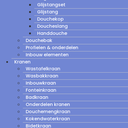
Glijstangset
Glijstang
Douchekop
Doucheslang
Handdouche
Douchebak
Profielen & onderdelen
Inbouw elementen
Kranen
Wastafelkraan
Wasbakkraan
Inbouwkraan
Fonteinkraan
Badkraan
Onderdelen kranen
Douchemengkraan
Kokendwaterkraan
Bidetkraan