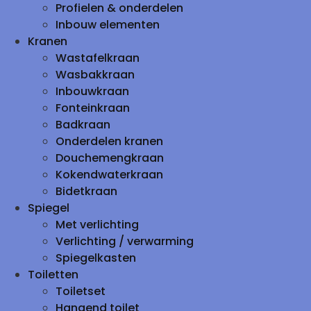
Profielen & onderdelen
Inbouw elementen
Kranen
Wastafelkraan
Wasbakkraan
Inbouwkraan
Fonteinkraan
Badkraan
Onderdelen kranen
Douchemengkraan
Kokendwaterkraan
Bidetkraan
Spiegel
Met verlichting
Verlichting / verwarming
Spiegelkasten
Toiletten
Toiletset
Hangend toilet