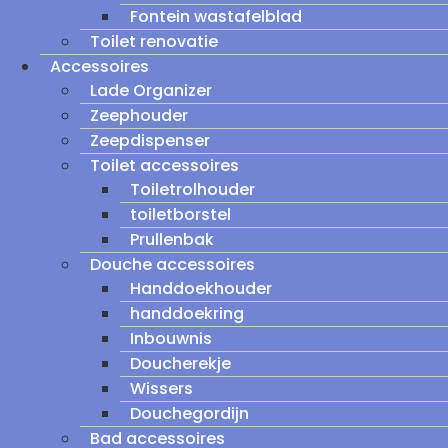
Fontein wastafelblad
Toilet renovatie
Accessoires
Lade Organizer
Zeephouder
Zeepdispenser
Toilet accessoires
Toiletrolhouder
toiletborstel
Prullenbak
Douche accessoires
Handdoekhouder
handdoekring
Inbouwnis
Doucherekje
Wissers
Douchegordijn
Bad accessoires