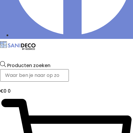
Producten zoeken
€
0
0