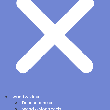
Wand & Vloer
Douchepanelen
Wand & vloertegels