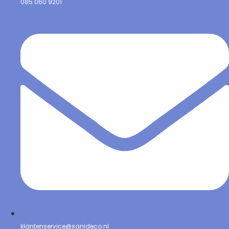
085 060 9201
klantenservice@sanideco.nl