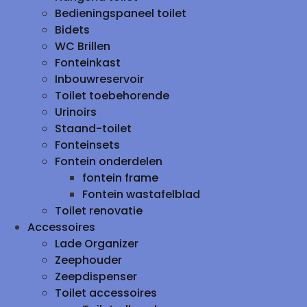
Bedieningspaneel toilet
Bidets
WC Brillen
Fonteinkast
Inbouwreservoir
Toilet toebehorende
Urinoirs
Staand-toilet
Fonteinsets
Fontein onderdelen
fontein frame
Fontein wastafelblad
Toilet renovatie
Accessoires
Lade Organizer
Zeephouder
Zeepdispenser
Toilet accessoires