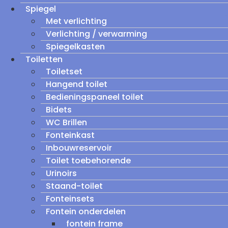
Spiegel
Met verlichting
Verlichting / verwarming
Spiegelkasten
Toiletten
Toiletset
Hangend toilet
Bedieningspaneel toilet
Bidets
WC Brillen
Fonteinkast
Inbouwreservoir
Toilet toebehorende
Urinoirs
Staand-toilet
Fonteinsets
Fontein onderdelen
fontein frame