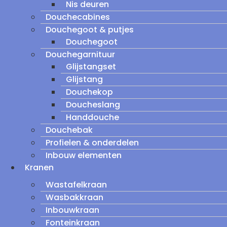
Nis deuren
Douchecabines
Douchegoot & putjes
Douchegoot
Douchegarnituur
Glijstangset
Glijstang
Douchekop
Doucheslang
Handdouche
Douchebak
Profielen & onderdelen
Inbouw elementen
Kranen
Wastafelkraan
Wasbakkraan
Inbouwkraan
Fonteinkraan