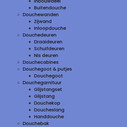
inbouwdeel
Buitendouche
Douchewanden
Zijwand
Inloopdouche
Douchedeuren
Draaideuren
Schuifdeuren
Nis deuren
Douchecabines
Douchegoot & putjes
Douchegoot
Douchegarnituur
Glijstangset
Glijstang
Douchekop
Doucheslang
Handdouche
Douchebak