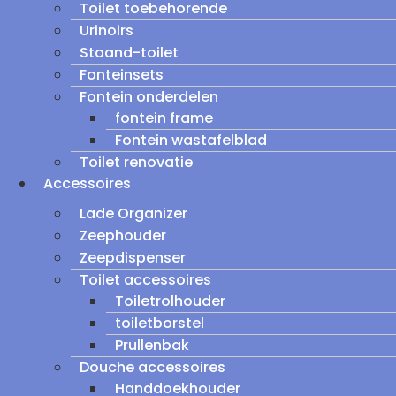
Toilet toebehorende
Urinoirs
Staand-toilet
Fonteinsets
Fontein onderdelen
fontein frame
Fontein wastafelblad
Toilet renovatie
Accessoires
Lade Organizer
Zeephouder
Zeepdispenser
Toilet accessoires
Toiletrolhouder
toiletborstel
Prullenbak
Douche accessoires
Handdoekhouder