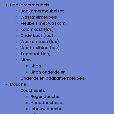
Badkamermeubels
Badkamermeubelset
Wastafelmeubels
Meubels met waskom
Kolomkast (los)
Onderkast (los)
Waskommen (los)
Wastafelblad (los)
Topplaat (los)
Sifon
Sifon
Sifon onderdelen
Onderdelen badkamermeubels
Douche
Douchesets
Regendouche
Handdoucheset
Inbouw douche