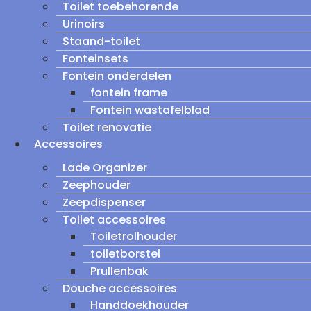
Toilet toebehorende
Urinoirs
Staand-toilet
Fonteinsets
Fontein onderdelen
fontein frame
Fontein wastafelblad
Toilet renovatie
Accessoires
Lade Organizer
Zeephouder
Zeepdispenser
Toilet accessoires
Toiletrolhouder
toiletborstel
Prullenbak
Douche accessoires
Handdoekhouder