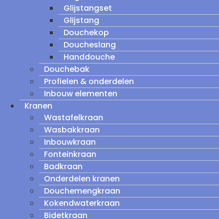
Glijstangset
Glijstang
Douchekop
Doucheslang
Handdouche
Douchebak
Profielen & onderdelen
Inbouw elementen
Kranen
Wastafelkraan
Wasbakkraan
Inbouwkraan
Fonteinkraan
Badkraan
Onderdelen kranen
Douchemengkraan
Kokendwaterkraan
Bidetkraan