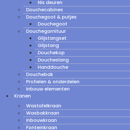
Nis deuren
Douchecabines
Douchegoot & putjes
Douchegoot
Douchegarnituur
Glijstangset
Glijstang
Douchekop
Doucheslang
Handdouche
Douchebak
Profielen & onderdelen
Inbouw elementen
Kranen
Wastafelkraan
Wasbakkraan
Inbouwkraan
Fonteinkraan