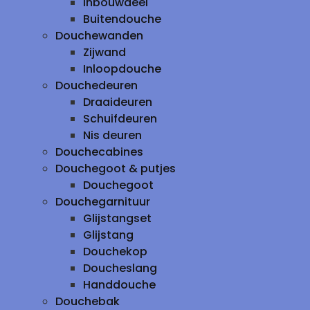
inbouwdeel
Buitendouche
Douchewanden
Zijwand
Inloopdouche
Douchedeuren
Draaideuren
Schuifdeuren
Nis deuren
Douchecabines
Douchegoot & putjes
Douchegoot
Douchegarnituur
Glijstangset
Glijstang
Douchekop
Doucheslang
Handdouche
Douchebak