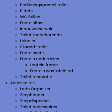
Bedieningspaneel toilet
Bidets
WC Brillen
Fonteinkast
Inbouwreservoir
Toilet toebehorende
Urinoirs
Staand-toilet
Fonteinsets
Fontein onderdelen
fontein frame
Fontein wastafelblad
Toilet renovatie
Accessoires
Lade Organizer
Zeephouder
Zeepdispenser
Toilet accessoires