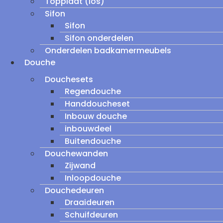
Topplaat (los)
Sifon
Sifon
Sifon onderdelen
Onderdelen badkamermeubels
Douche
Douchesets
Regendouche
Handdoucheset
Inbouw douche
inbouwdeel
Buitendouche
Douchewanden
Zijwand
Inloopdouche
Douchedeuren
Draaideuren
Schuifdeuren