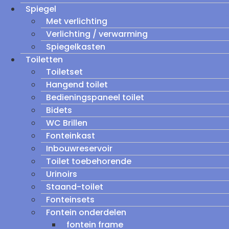
Spiegel
Met verlichting
Verlichting / verwarming
Spiegelkasten
Toiletten
Toiletset
Hangend toilet
Bedieningspaneel toilet
Bidets
WC Brillen
Fonteinkast
Inbouwreservoir
Toilet toebehorende
Urinoirs
Staand-toilet
Fonteinsets
Fontein onderdelen
fontein frame