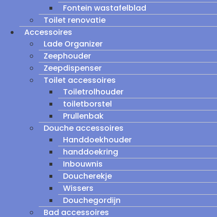
Fontein wastafelblad
Toilet renovatie
Accessoires
Lade Organizer
Zeephouder
Zeepdispenser
Toilet accessoires
Toiletrolhouder
toiletborstel
Prullenbak
Douche accessoires
Handdoekhouder
handdoekring
Inbouwnis
Doucherekje
Wissers
Douchegordijn
Bad accessoires