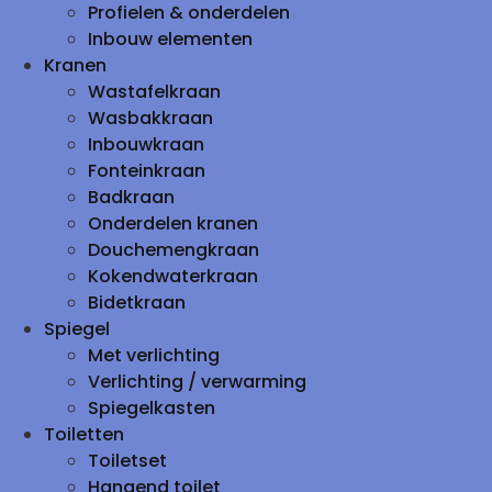
Profielen & onderdelen
Inbouw elementen
Kranen
Wastafelkraan
Wasbakkraan
Inbouwkraan
Fonteinkraan
Badkraan
Onderdelen kranen
Douchemengkraan
Kokendwaterkraan
Bidetkraan
Spiegel
Met verlichting
Verlichting / verwarming
Spiegelkasten
Toiletten
Toiletset
Hangend toilet