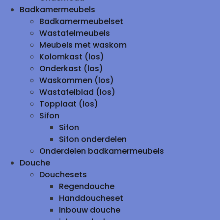
Badkamermeubels
Badkamermeubelset
Wastafelmeubels
Meubels met waskom
Kolomkast (los)
Onderkast (los)
Waskommen (los)
Wastafelblad (los)
Topplaat (los)
Sifon
Sifon
Sifon onderdelen
Onderdelen badkamermeubels
Douche
Douchesets
Regendouche
Handdoucheset
Inbouw douche