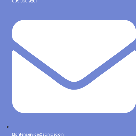
085 060 9201
klantenservice@sanideco.nl