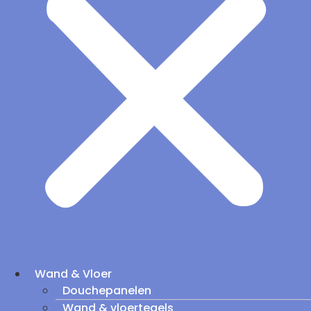
Wand & Vloer
Douchepanelen
Wand & vloertegels