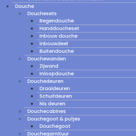
Douche
Douchesets
Regendouche
Handdoucheset
Inbouw douche
inbouwdeel
Buitendouche
Douchewanden
Zijwand
Inloopdouche
Douchedeuren
Draaideuren
Schuifdeuren
Nis deuren
Douchecabines
Douchegoot & putjes
Douchegoot
Douchegarnituur