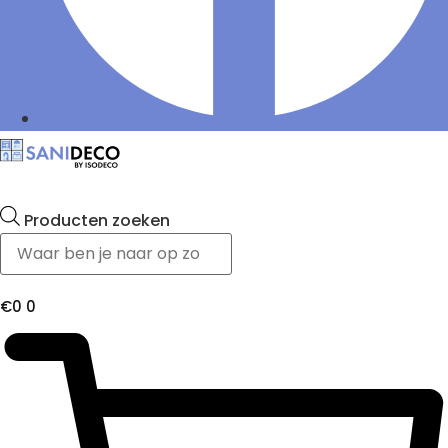
Producten zoeken
€
0
0