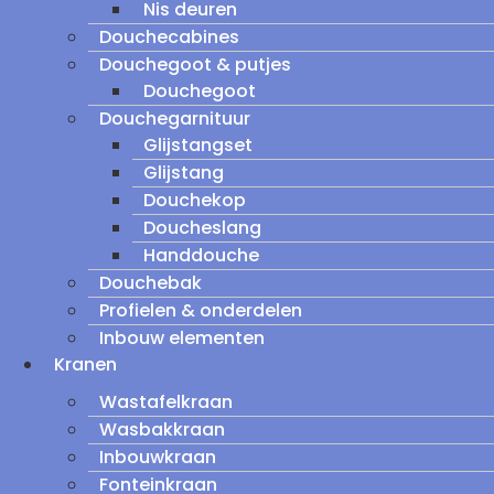
Nis deuren
Douchecabines
Douchegoot & putjes
Douchegoot
Douchegarnituur
Glijstangset
Glijstang
Douchekop
Doucheslang
Handdouche
Douchebak
Profielen & onderdelen
Inbouw elementen
Kranen
Wastafelkraan
Wasbakkraan
Inbouwkraan
Fonteinkraan