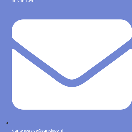
085 060 9201
klantenservice@sanideco.nl