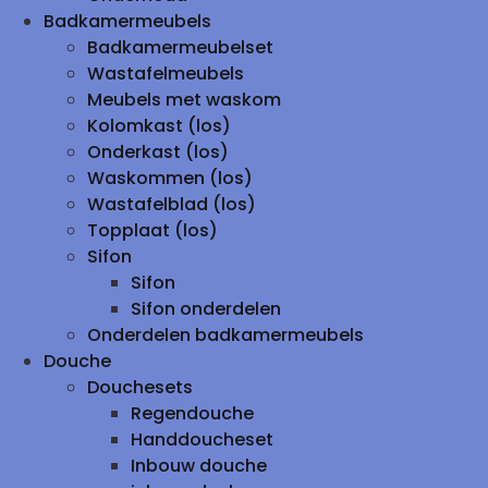
Badkamermeubels
Badkamermeubelset
Wastafelmeubels
Meubels met waskom
Kolomkast (los)
Onderkast (los)
Waskommen (los)
Wastafelblad (los)
Topplaat (los)
Sifon
Sifon
Sifon onderdelen
Onderdelen badkamermeubels
Douche
Douchesets
Regendouche
Handdoucheset
Inbouw douche