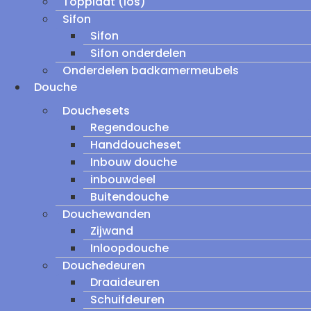
Topplaat (los)
Sifon
Sifon
Sifon onderdelen
Onderdelen badkamermeubels
Douche
Douchesets
Regendouche
Handdoucheset
Inbouw douche
inbouwdeel
Buitendouche
Douchewanden
Zijwand
Inloopdouche
Douchedeuren
Draaideuren
Schuifdeuren