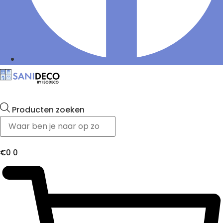
Producten zoeken
€
0
0