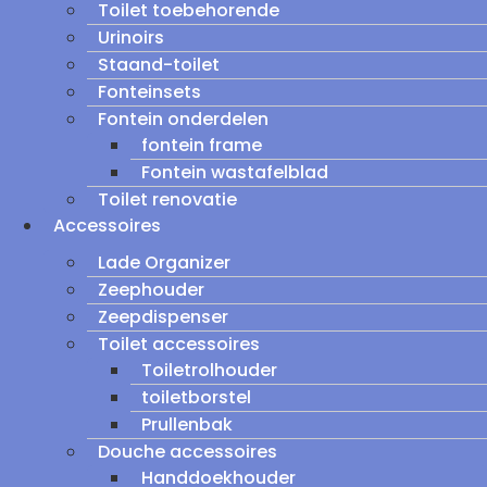
Toilet toebehorende
Urinoirs
Staand-toilet
Fonteinsets
Fontein onderdelen
fontein frame
Fontein wastafelblad
Toilet renovatie
Accessoires
Lade Organizer
Zeephouder
Zeepdispenser
Toilet accessoires
Toiletrolhouder
toiletborstel
Prullenbak
Douche accessoires
Handdoekhouder