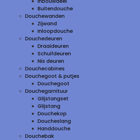
inbouwdeel
Buitendouche
Douchewanden
Zijwand
Inloopdouche
Douchedeuren
Draaideuren
Schuifdeuren
Nis deuren
Douchecabines
Douchegoot & putjes
Douchegoot
Douchegarnituur
Glijstangset
Glijstang
Douchekop
Doucheslang
Handdouche
Douchebak