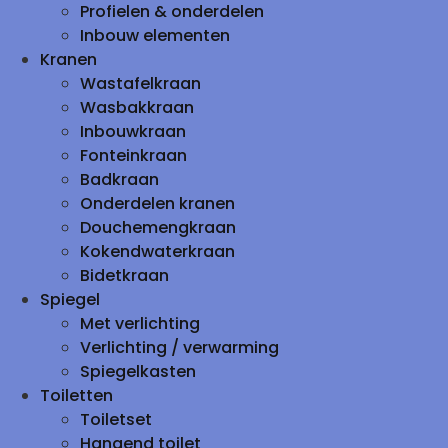
Profielen & onderdelen
Inbouw elementen
Kranen
Wastafelkraan
Wasbakkraan
Inbouwkraan
Fonteinkraan
Badkraan
Onderdelen kranen
Douchemengkraan
Kokendwaterkraan
Bidetkraan
Spiegel
Met verlichting
Verlichting / verwarming
Spiegelkasten
Toiletten
Toiletset
Hangend toilet