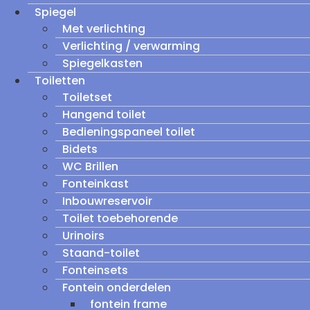
Spiegel
Met verlichting
Verlichting / verwarming
Spiegelkasten
Toiletten
Toiletset
Hangend toilet
Bedieningspaneel toilet
Bidets
WC Brillen
Fonteinkast
Inbouwreservoir
Toilet toebehorende
Urinoirs
Staand-toilet
Fonteinsets
Fontein onderdelen
fontein frame