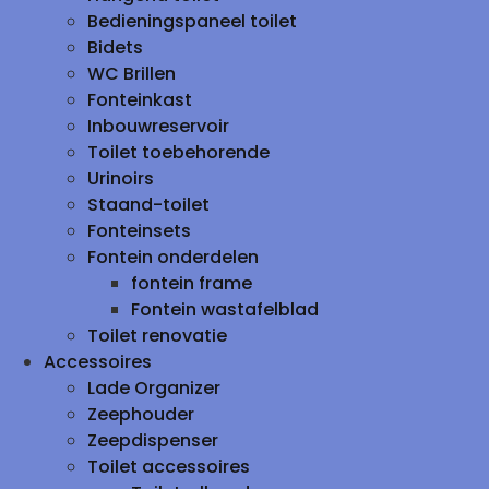
Bedieningspaneel toilet
Bidets
WC Brillen
Fonteinkast
Inbouwreservoir
Toilet toebehorende
Urinoirs
Staand-toilet
Fonteinsets
Fontein onderdelen
fontein frame
Fontein wastafelblad
Toilet renovatie
Accessoires
Lade Organizer
Zeephouder
Zeepdispenser
Toilet accessoires