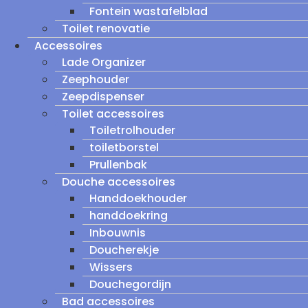
Fontein wastafelblad
Toilet renovatie
Accessoires
Lade Organizer
Zeephouder
Zeepdispenser
Toilet accessoires
Toiletrolhouder
toiletborstel
Prullenbak
Douche accessoires
Handdoekhouder
handdoekring
Inbouwnis
Doucherekje
Wissers
Douchegordijn
Bad accessoires