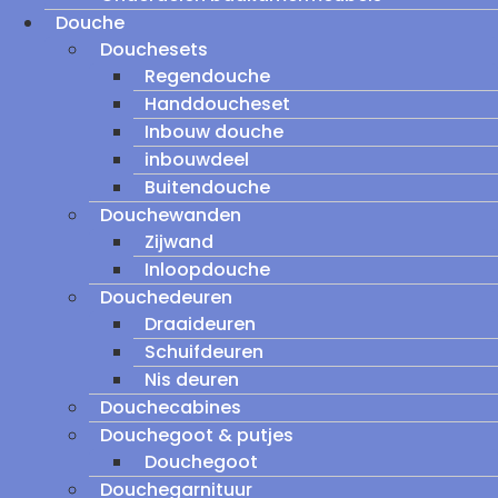
Douche
Douchesets
Regendouche
Handdoucheset
Inbouw douche
inbouwdeel
Buitendouche
Douchewanden
Zijwand
Inloopdouche
Douchedeuren
Draaideuren
Schuifdeuren
Nis deuren
Douchecabines
Douchegoot & putjes
Douchegoot
Douchegarnituur