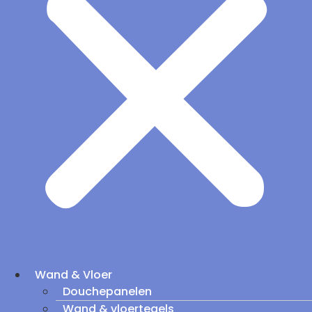
Wand & Vloer
Douchepanelen
Wand & vloertegels