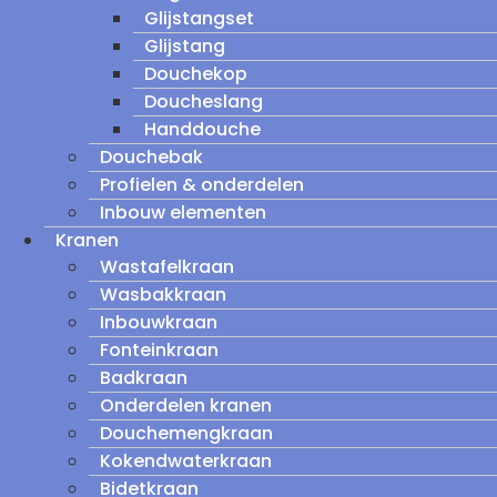
Glijstangset
Glijstang
Douchekop
Doucheslang
Handdouche
Douchebak
Profielen & onderdelen
Inbouw elementen
Kranen
Wastafelkraan
Wasbakkraan
Inbouwkraan
Fonteinkraan
Badkraan
Onderdelen kranen
Douchemengkraan
Kokendwaterkraan
Bidetkraan