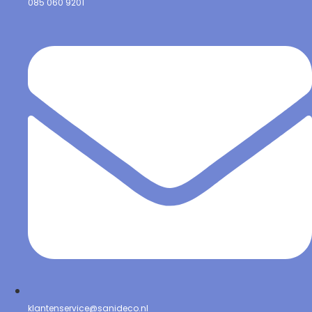
085 060 9201
klantenservice@sanideco.nl