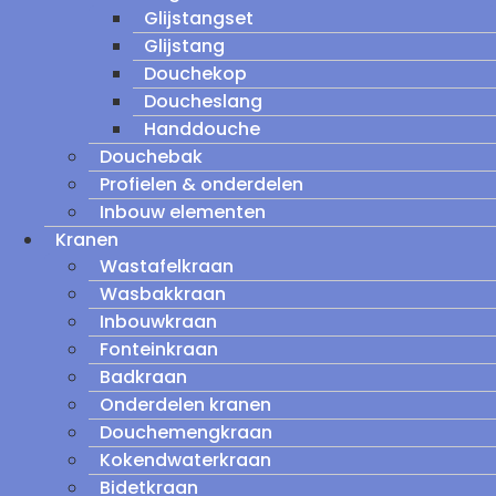
Glijstangset
Glijstang
Douchekop
Doucheslang
Handdouche
Douchebak
Profielen & onderdelen
Inbouw elementen
Kranen
Wastafelkraan
Wasbakkraan
Inbouwkraan
Fonteinkraan
Badkraan
Onderdelen kranen
Douchemengkraan
Kokendwaterkraan
Bidetkraan