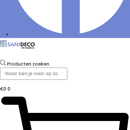
Producten zoeken
€
0
0