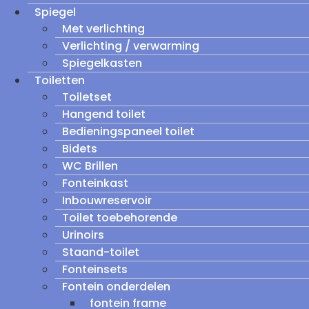
Spiegel
Met verlichting
Verlichting / verwarming
Spiegelkasten
Toiletten
Toiletset
Hangend toilet
Bedieningspaneel toilet
Bidets
WC Brillen
Fonteinkast
Inbouwreservoir
Toilet toebehorende
Urinoirs
Staand-toilet
Fonteinsets
Fontein onderdelen
fontein frame