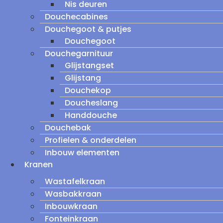
Nis deuren
Douchecabines
Douchegoot & putjes
Douchegoot
Douchegarnituur
Glijstangset
Glijstang
Douchekop
Doucheslang
Handdouche
Douchebak
Profielen & onderdelen
Inbouw elementen
Kranen
Wastafelkraan
Wasbakkraan
Inbouwkraan
Fonteinkraan