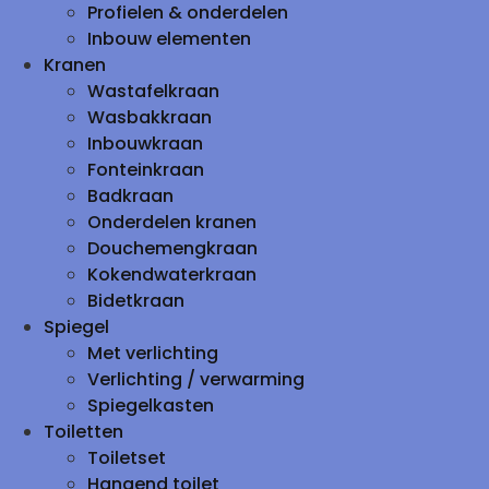
Profielen & onderdelen
Inbouw elementen
Kranen
Wastafelkraan
Wasbakkraan
Inbouwkraan
Fonteinkraan
Badkraan
Onderdelen kranen
Douchemengkraan
Kokendwaterkraan
Bidetkraan
Spiegel
Met verlichting
Verlichting / verwarming
Spiegelkasten
Toiletten
Toiletset
Hangend toilet