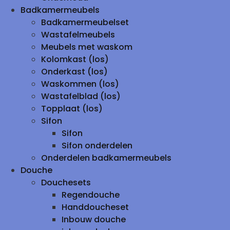
Badkamermeubels
Badkamermeubelset
Wastafelmeubels
Meubels met waskom
Kolomkast (los)
Onderkast (los)
Waskommen (los)
Wastafelblad (los)
Topplaat (los)
Sifon
Sifon
Sifon onderdelen
Onderdelen badkamermeubels
Douche
Douchesets
Regendouche
Handdoucheset
Inbouw douche