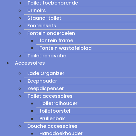
Toilet toebehorende
Urinoirs
Staand-toilet
Fonteinsets
Fontein onderdelen
fontein frame
Fontein wastafelblad
Toilet renovatie
Accessoires
Lade Organizer
Zeephouder
Zeepdispenser
Toilet accessoires
Toiletrolhouder
toiletborstel
Prullenbak
Douche accessoires
Handdoekhouder