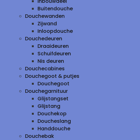
inbouwdeel
Buitendouche
Douchewanden
Zijwand
Inloopdouche
Douchedeuren
Draaideuren
Schuifdeuren
Nis deuren
Douchecabines
Douchegoot & putjes
Douchegoot
Douchegarnituur
Glijstangset
Glijstang
Douchekop
Doucheslang
Handdouche
Douchebak