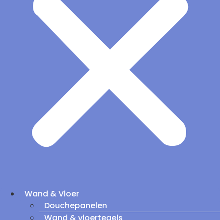
Wand & Vloer
Douchepanelen
Wand & vloertegels