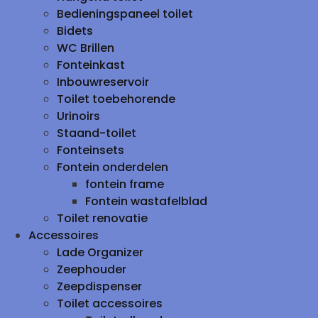
Bedieningspaneel toilet
Bidets
WC Brillen
Fonteinkast
Inbouwreservoir
Toilet toebehorende
Urinoirs
Staand-toilet
Fonteinsets
Fontein onderdelen
fontein frame
Fontein wastafelblad
Toilet renovatie
Accessoires
Lade Organizer
Zeephouder
Zeepdispenser
Toilet accessoires