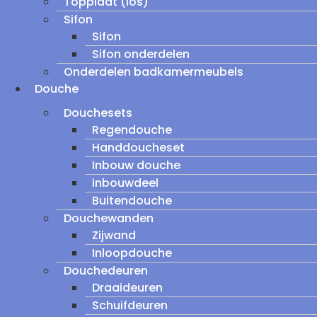
Topplaat (los)
Sifon
Sifon
Sifon onderdelen
Onderdelen badkamermeubels
Douche
Douchesets
Regendouche
Handdoucheset
Inbouw douche
inbouwdeel
Buitendouche
Douchewanden
Zijwand
Inloopdouche
Douchedeuren
Draaideuren
Schuifdeuren