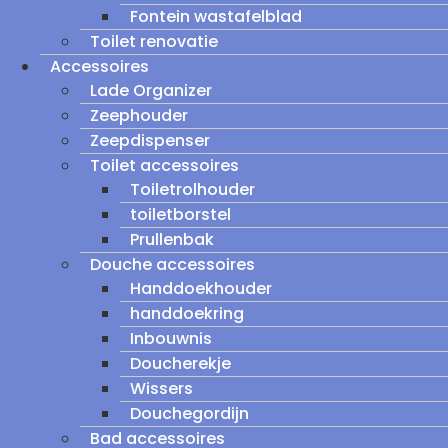
Fontein wastafelblad
Toilet renovatie
Accessoires
Lade Organizer
Zeephouder
Zeepdispenser
Toilet accessoires
Toiletrolhouder
toiletborstel
Prullenbak
Douche accessoires
Handdoekhouder
handdoekring
Inbouwnis
Doucherekje
Wissers
Douchegordijn
Bad accessoires