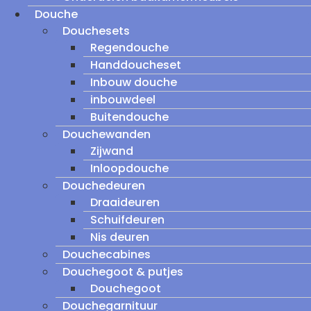
Douche
Douchesets
Regendouche
Handdoucheset
Inbouw douche
inbouwdeel
Buitendouche
Douchewanden
Zijwand
Inloopdouche
Douchedeuren
Draaideuren
Schuifdeuren
Nis deuren
Douchecabines
Douchegoot & putjes
Douchegoot
Douchegarnituur