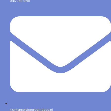
085 060 9201
klantenservice@sanideco.nl