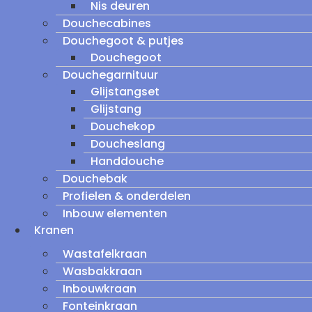
Nis deuren
Douchecabines
Douchegoot & putjes
Douchegoot
Douchegarnituur
Glijstangset
Glijstang
Douchekop
Doucheslang
Handdouche
Douchebak
Profielen & onderdelen
Inbouw elementen
Kranen
Wastafelkraan
Wasbakkraan
Inbouwkraan
Fonteinkraan