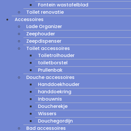
Fontein wastafelblad
Toilet renovatie
Accessoires
Lade Organizer
Zeephouder
Zeepdispenser
Toilet accessoires
Toiletrolhouder
toiletborstel
Prullenbak
Douche accessoires
Handdoekhouder
handdoekring
Inbouwnis
Doucherekje
Wissers
Douchegordijn
Bad accessoires