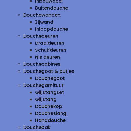
inbouwdeel
Buitendouche
Douchewanden
Zijwand
Inloopdouche
Douchedeuren
Draaideuren
Schuifdeuren
Nis deuren
Douchecabines
Douchegoot & putjes
Douchegoot
Douchegarnituur
Glijstangset
Glijstang
Douchekop
Doucheslang
Handdouche
Douchebak