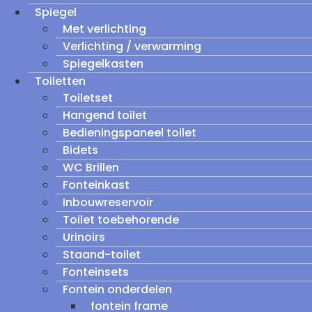
Spiegel
Met verlichting
Verlichting / verwarming
Spiegelkasten
Toiletten
Toiletset
Hangend toilet
Bedieningspaneel toilet
Bidets
WC Brillen
Fonteinkast
Inbouwreservoir
Toilet toebehorende
Urinoirs
Staand-toilet
Fonteinsets
Fontein onderdelen
fontein frame