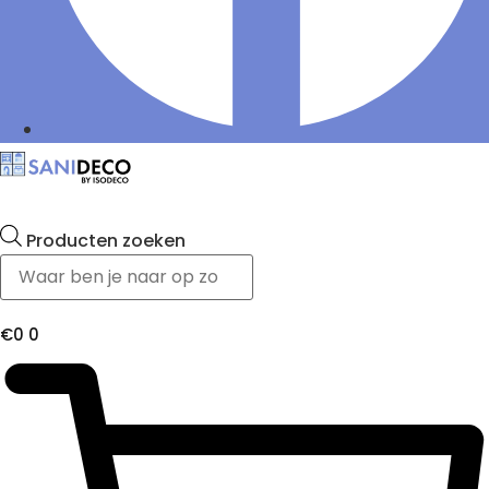
Producten zoeken
€
0
0