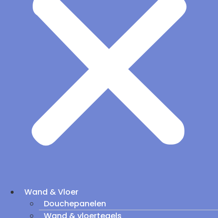
Wand & Vloer
Douchepanelen
Wand & vloertegels