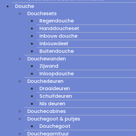
Douche
Douchesets
Regendouche
Handdoucheset
Inbouw douche
inbouwdeel
Buitendouche
Douchewanden
Zijwand
Inloopdouche
Douchedeuren
Draaideuren
Schuifdeuren
Nis deuren
Douchecabines
Douchegoot & putjes
Douchegoot
Douchegarnituur