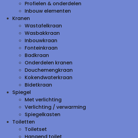
Profielen & onderdelen
Inbouw elementen
Kranen
Wastafelkraan
Wasbakkraan
Inbouwkraan
Fonteinkraan
Badkraan
Onderdelen kranen
Douchemengkraan
Kokendwaterkraan
Bidetkraan
Spiegel
Met verlichting
Verlichting / verwarming
Spiegelkasten
Toiletten
Toiletset
Hangend toilet