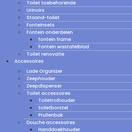
Toilet toebehorende
Urinoirs
Staand-toilet
Fonteinsets
Fontein onderdelen
fontein frame
Fontein wastafelblad
Toilet renovatie
Accessoires
Lade Organizer
Zeephouder
Zeepdispenser
Toilet accessoires
Toiletrolhouder
toiletborstel
Prullenbak
Douche accessoires
Handdoekhouder