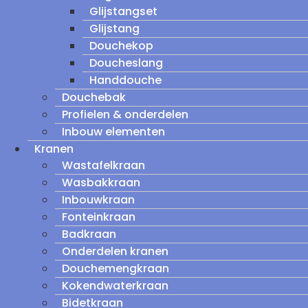
Glijstangset
Glijstang
Douchekop
Doucheslang
Handdouche
Douchebak
Profielen & onderdelen
Inbouw elementen
Kranen
Wastafelkraan
Wasbakkraan
Inbouwkraan
Fonteinkraan
Badkraan
Onderdelen kranen
Douchemengkraan
Kokendwaterkraan
Bidetkraan