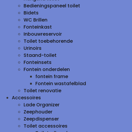
Bedieningspaneel toilet
Bidets
WC Brillen
Fonteinkast
Inbouwreservoir
Toilet toebehorende
Urinoirs
Staand-toilet
Fonteinsets
Fontein onderdelen
fontein frame
Fontein wastafelblad
Toilet renovatie
Accessoires
Lade Organizer
Zeephouder
Zeepdispenser
Toilet accessoires