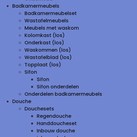
Badkamermeubels
Badkamermeubelset
Wastafelmeubels
Meubels met waskom
Kolomkast (los)
Onderkast (los)
Waskommen (los)
Wastafelblad (los)
Topplaat (los)
Sifon
Sifon
Sifon onderdelen
Onderdelen badkamermeubels
Douche
Douchesets
Regendouche
Handdoucheset
Inbouw douche