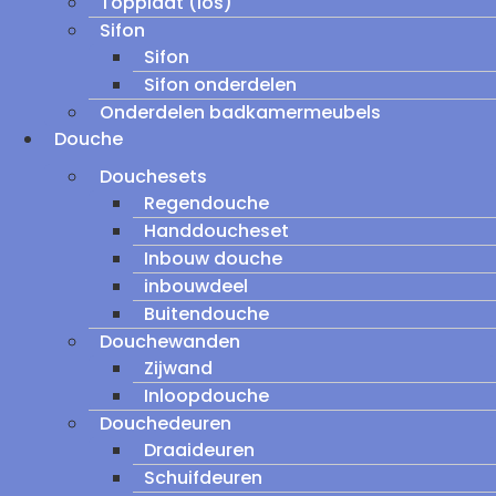
Topplaat (los)
Sifon
Sifon
Sifon onderdelen
Onderdelen badkamermeubels
Douche
Douchesets
Regendouche
Handdoucheset
Inbouw douche
inbouwdeel
Buitendouche
Douchewanden
Zijwand
Inloopdouche
Douchedeuren
Draaideuren
Schuifdeuren