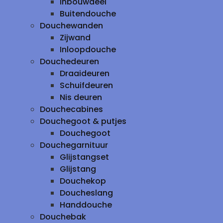
inbouwdeel
Buitendouche
Douchewanden
Zijwand
Inloopdouche
Douchedeuren
Draaideuren
Schuifdeuren
Nis deuren
Douchecabines
Douchegoot & putjes
Douchegoot
Douchegarnituur
Glijstangset
Glijstang
Douchekop
Doucheslang
Handdouche
Douchebak