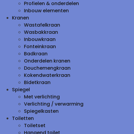
Profielen & onderdelen
Inbouw elementen
Kranen
Wastafelkraan
Wasbakkraan
Inbouwkraan
Fonteinkraan
Badkraan
Onderdelen kranen
Douchemengkraan
Kokendwaterkraan
Bidetkraan
Spiegel
Met verlichting
Verlichting / verwarming
Spiegelkasten
Toiletten
Toiletset
Hangend toilet