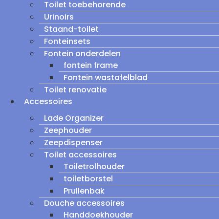
Toilet toebehorende
Urinoirs
Staand-toilet
Fonteinsets
Fontein onderdelen
fontein frame
Fontein wastafelblad
Toilet renovatie
Accessoires
Lade Organizer
Zeephouder
Zeepdispenser
Toilet accessoires
Toiletrolhouder
toiletborstel
Prullenbak
Douche accessoires
Handdoekhouder