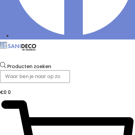
Producten zoeken
€
0
0