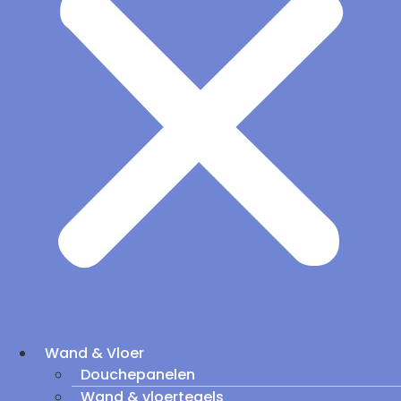
Wand & Vloer
Douchepanelen
Wand & vloertegels