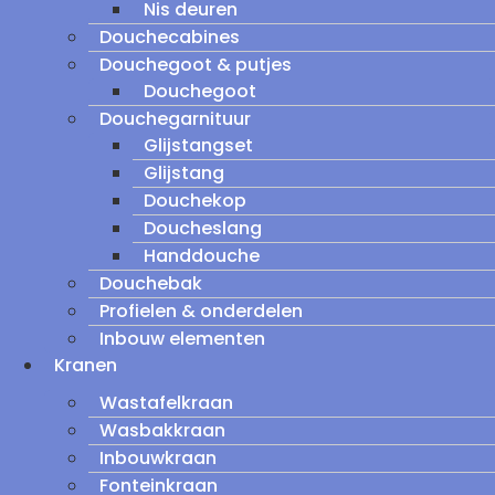
Nis deuren
Douchecabines
Douchegoot & putjes
Douchegoot
Douchegarnituur
Glijstangset
Glijstang
Douchekop
Doucheslang
Handdouche
Douchebak
Profielen & onderdelen
Inbouw elementen
Kranen
Wastafelkraan
Wasbakkraan
Inbouwkraan
Fonteinkraan