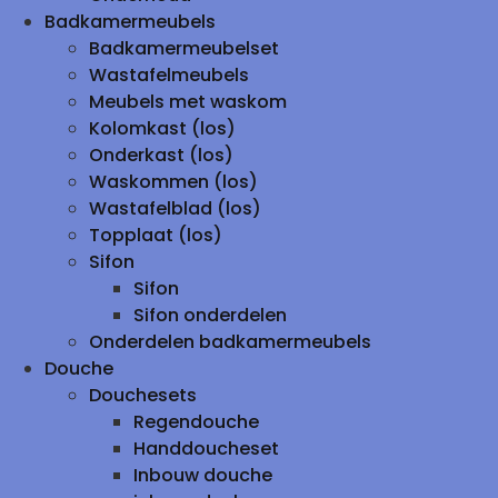
Badkamermeubels
Badkamermeubelset
Wastafelmeubels
Meubels met waskom
Kolomkast (los)
Onderkast (los)
Waskommen (los)
Wastafelblad (los)
Topplaat (los)
Sifon
Sifon
Sifon onderdelen
Onderdelen badkamermeubels
Douche
Douchesets
Regendouche
Handdoucheset
Inbouw douche