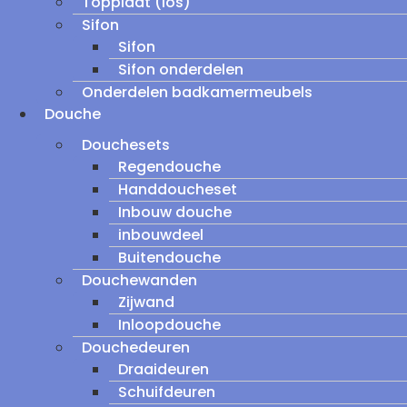
Topplaat (los)
Sifon
Sifon
Sifon onderdelen
Onderdelen badkamermeubels
Douche
Douchesets
Regendouche
Handdoucheset
Inbouw douche
inbouwdeel
Buitendouche
Douchewanden
Zijwand
Inloopdouche
Douchedeuren
Draaideuren
Schuifdeuren