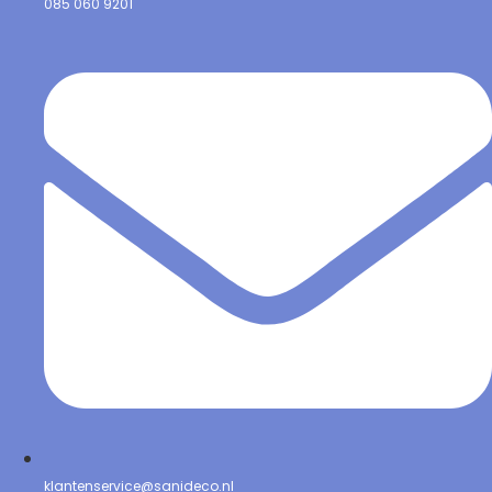
085 060 9201
klantenservice@sanideco.nl