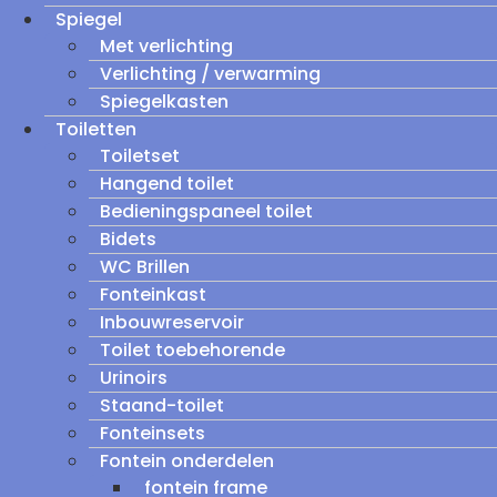
Spiegel
Met verlichting
Verlichting / verwarming
Spiegelkasten
Toiletten
Toiletset
Hangend toilet
Bedieningspaneel toilet
Bidets
WC Brillen
Fonteinkast
Inbouwreservoir
Toilet toebehorende
Urinoirs
Staand-toilet
Fonteinsets
Fontein onderdelen
fontein frame