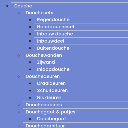
Douche
Douchesets
Regendouche
Handdoucheset
Inbouw douche
inbouwdeel
Buitendouche
Douchewanden
Zijwand
Inloopdouche
Douchedeuren
Draaideuren
Schuifdeuren
Nis deuren
Douchecabines
Douchegoot & putjes
Douchegoot
Douchegarnituur