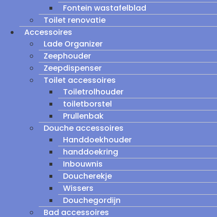
Fontein wastafelblad
Toilet renovatie
Accessoires
Lade Organizer
Zeephouder
Zeepdispenser
Toilet accessoires
Toiletrolhouder
toiletborstel
Prullenbak
Douche accessoires
Handdoekhouder
handdoekring
Inbouwnis
Doucherekje
Wissers
Douchegordijn
Bad accessoires