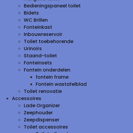
Bedieningspaneel toilet
Bidets
WC Brillen
Fonteinkast
Inbouwreservoir
Toilet toebehorende
Urinoirs
Staand-toilet
Fonteinsets
Fontein onderdelen
fontein frame
Fontein wastafelblad
Toilet renovatie
Accessoires
Lade Organizer
Zeephouder
Zeepdispenser
Toilet accessoires