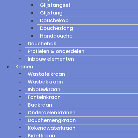
Glijstangset
Glijstang
Douchekop
Doucheslang
Handdouche
Douchebak
Profielen & onderdelen
Inbouw elementen
Kranen
Wastafelkraan
Wasbakkraan
Inbouwkraan
Fonteinkraan
Badkraan
Onderdelen kranen
Douchemengkraan
Kokendwaterkraan
Bidetkraan