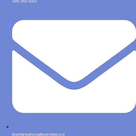
085 060 9201
klantenservice@sanideco.nl