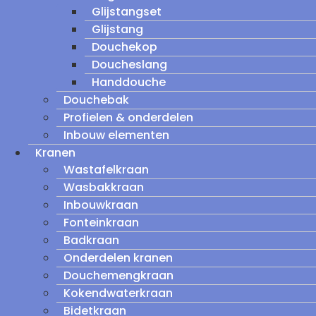
Glijstangset
Glijstang
Douchekop
Doucheslang
Handdouche
Douchebak
Profielen & onderdelen
Inbouw elementen
Kranen
Wastafelkraan
Wasbakkraan
Inbouwkraan
Fonteinkraan
Badkraan
Onderdelen kranen
Douchemengkraan
Kokendwaterkraan
Bidetkraan