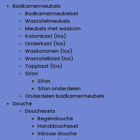
Badkamermeubels
Badkamermeubelset
Wastafelmeubels
Meubels met waskom
Kolomkast (los)
Onderkast (los)
Waskommen (los)
Wastafelblad (los)
Topplaat (los)
Sifon
Sifon
Sifon onderdelen
Onderdelen badkamermeubels
Douche
Douchesets
Regendouche
Handdoucheset
Inbouw douche