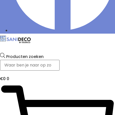
Producten zoeken
€
0
0