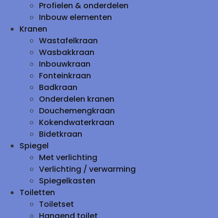
Profielen & onderdelen
Inbouw elementen
Kranen
Wastafelkraan
Wasbakkraan
Inbouwkraan
Fonteinkraan
Badkraan
Onderdelen kranen
Douchemengkraan
Kokendwaterkraan
Bidetkraan
Spiegel
Met verlichting
Verlichting / verwarming
Spiegelkasten
Toiletten
Toiletset
Hangend toilet