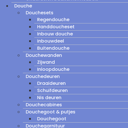
Douche
Douchesets
Regendouche
Handdoucheset
Inbouw douche
inbouwdeel
Buitendouche
Douchewanden
Zijwand
Inloopdouche
Douchedeuren
Draaideuren
Schuifdeuren
Nis deuren
Douchecabines
Douchegoot & putjes
Douchegoot
Douchegarnituur