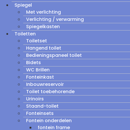
Spiegel
Met verlichting
Verlichting / verwarming
Spiegelkasten
Toiletten
Toiletset
Hangend toilet
Bedieningspaneel toilet
Bidets
WC Brillen
Fonteinkast
Inbouwreservoir
Toilet toebehorende
Urinoirs
Staand-toilet
Fonteinsets
Fontein onderdelen
fontein frame