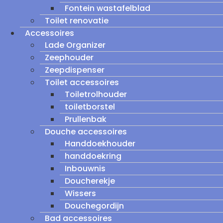
Fontein wastafelblad
Toilet renovatie
Accessoires
Lade Organizer
Zeephouder
Zeepdispenser
Toilet accessoires
Toiletrolhouder
toiletborstel
Prullenbak
Douche accessoires
Handdoekhouder
handdoekring
Inbouwnis
Doucherekje
Wissers
Douchegordijn
Bad accessoires