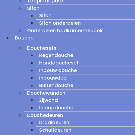
Topplaat (los)
Sifon
Sifon
Sifon onderdelen
Onderdelen badkamermeubels
Douche
Douchesets
Regendouche
Handdoucheset
Inbouw douche
inbouwdeel
Buitendouche
Douchewanden
Zijwand
Inloopdouche
Douchedeuren
Draaideuren
Schuifdeuren