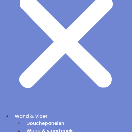
Wand & Vloer
Douchepanelen
Wand & vloertegels