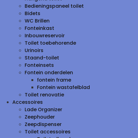
Bedieningspaneel toilet
Bidets
WC Brillen
Fonteinkast
Inbouwreservoir
Toilet toebehorende
Urinoirs
Staand-toilet
Fonteinsets
Fontein onderdelen
fontein frame
Fontein wastafelblad
Toilet renovatie
Accessoires
Lade Organizer
Zeephouder
Zeepdispenser
Toilet accessoires