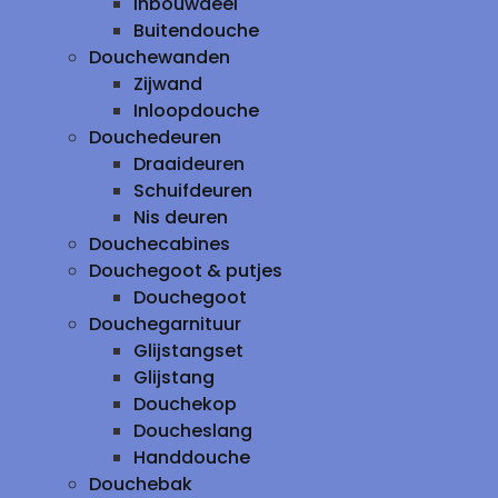
inbouwdeel
Buitendouche
Douchewanden
Zijwand
Inloopdouche
Douchedeuren
Draaideuren
Schuifdeuren
Nis deuren
Douchecabines
Douchegoot & putjes
Douchegoot
Douchegarnituur
Glijstangset
Glijstang
Douchekop
Doucheslang
Handdouche
Douchebak