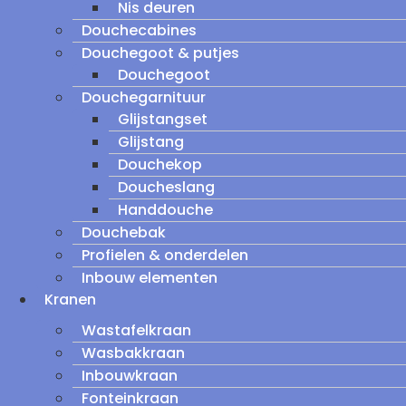
Nis deuren
Douchecabines
Douchegoot & putjes
Douchegoot
Douchegarnituur
Glijstangset
Glijstang
Douchekop
Doucheslang
Handdouche
Douchebak
Profielen & onderdelen
Inbouw elementen
Kranen
Wastafelkraan
Wasbakkraan
Inbouwkraan
Fonteinkraan