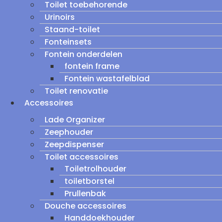
Toilet toebehorende
Urinoirs
Staand-toilet
Fonteinsets
Fontein onderdelen
fontein frame
Fontein wastafelblad
Toilet renovatie
Accessoires
Lade Organizer
Zeephouder
Zeepdispenser
Toilet accessoires
Toiletrolhouder
toiletborstel
Prullenbak
Douche accessoires
Handdoekhouder