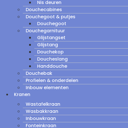
Nis deuren
Douchecabines
Douchegoot & putjes
Douchegoot
Douchegarnituur
Glijstangset
Glijstang
Douchekop
Doucheslang
Handdouche
Douchebak
Profielen & onderdelen
Inbouw elementen
Kranen
Wastafelkraan
Wasbakkraan
Inbouwkraan
Fonteinkraan