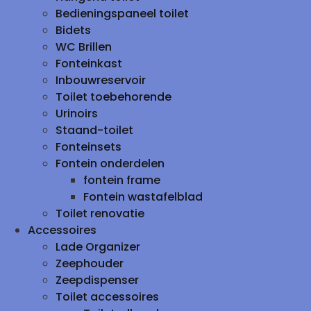
Bedieningspaneel toilet
Bidets
WC Brillen
Fonteinkast
Inbouwreservoir
Toilet toebehorende
Urinoirs
Staand-toilet
Fonteinsets
Fontein onderdelen
fontein frame
Fontein wastafelblad
Toilet renovatie
Accessoires
Lade Organizer
Zeephouder
Zeepdispenser
Toilet accessoires