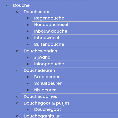
Douche
Douchesets
Regendouche
Handdoucheset
Inbouw douche
inbouwdeel
Buitendouche
Douchewanden
Zijwand
Inloopdouche
Douchedeuren
Draaideuren
Schuifdeuren
Nis deuren
Douchecabines
Douchegoot & putjes
Douchegoot
Douchegarnituur