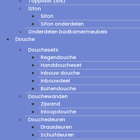
Topplaat (los)
Sifon
Sifon
Sifon onderdelen
Onderdelen badkamermeubels
Douche
Douchesets
Regendouche
Handdoucheset
Inbouw douche
inbouwdeel
Buitendouche
Douchewanden
Zijwand
Inloopdouche
Douchedeuren
Draaideuren
Schuifdeuren