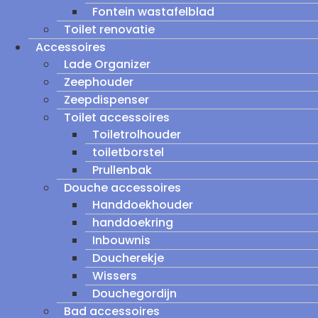
Fontein wastafelblad
Toilet renovatie
Accessoires
Lade Organizer
Zeephouder
Zeepdispenser
Toilet accessoires
Toiletrolhouder
toiletborstel
Prullenbak
Douche accessoires
Handdoekhouder
handdoekring
Inbouwnis
Doucherekje
Wissers
Douchegordijn
Bad accessoires