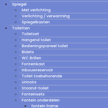
Spiegel
Met verlichting
Verlichting / verwarming
Spiegelkasten
Toiletten
Toiletset
Hangend toilet
Bedieningspaneel toilet
Bidets
WC Brillen
Fonteinkast
Inbouwreservoir
Toilet toebehorende
Urinoirs
Staand-toilet
Fonteinsets
Fontein onderdelen
fontein frame