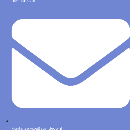
085 060 9201
klantenservice@sanideco.nl