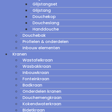
Glijstangset
Glijstang
Douchekop
Doucheslang
Handdouche
Douchebak
Profielen & onderdelen
Inbouw elementen
Kranen
Wastafelkraan
Wasbakkraan
Inbouwkraan
Fonteinkraan
Badkraan
Onderdelen kranen
Douchemengkraan
Kokendwaterkraan
Bidetkraan