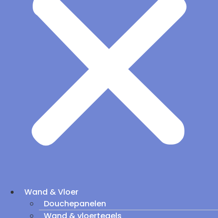
Wand & Vloer
Douchepanelen
Wand & vloertegels