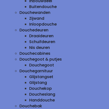
inbouwdeel
Buitendouche
Douchewanden
Zijwand
Inloopdouche
Douchedeuren
Draaideuren
Schuifdeuren
Nis deuren
Douchecabines
Douchegoot & putjes
Douchegoot
Douchegarnituur
Glijstangset
Glijstang
Douchekop
Doucheslang
Handdouche
Douchebak