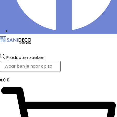
Producten zoeken
€
0
0