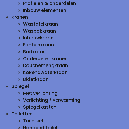
Profielen & onderdelen
Inbouw elementen
Kranen
Wastafelkraan
Wasbakkraan
Inbouwkraan
Fonteinkraan
Badkraan
Onderdelen kranen
Douchemengkraan
Kokendwaterkraan
Bidetkraan
Spiegel
Met verlichting
Verlichting / verwarming
Spiegelkasten
Toiletten
Toiletset
Hangend toilet