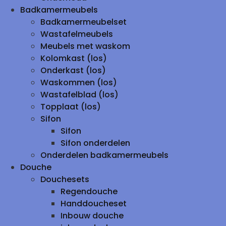
Badkamermeubels
Badkamermeubelset
Wastafelmeubels
Meubels met waskom
Kolomkast (los)
Onderkast (los)
Waskommen (los)
Wastafelblad (los)
Topplaat (los)
Sifon
Sifon
Sifon onderdelen
Onderdelen badkamermeubels
Douche
Douchesets
Regendouche
Handdoucheset
Inbouw douche