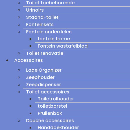
Toilet toebehorende
Urinoirs
Staand-toilet
Fonteinsets
Fontein onderdelen
fontein frame
Fontein wastafelblad
Toilet renovatie
Accessoires
Lade Organizer
Zeephouder
Zeepdispenser
Toilet accessoires
Toiletrolhouder
toiletborstel
Prullenbak
Douche accessoires
Handdoekhouder