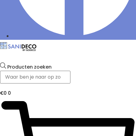
Producten zoeken
€
0
0