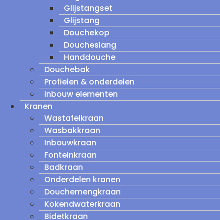
Glijstangset
Glijstang
Douchekop
Doucheslang
Handdouche
Douchebak
Profielen & onderdelen
Inbouw elementen
Kranen
Wastafelkraan
Wasbakkraan
Inbouwkraan
Fonteinkraan
Badkraan
Onderdelen kranen
Douchemengkraan
Kokendwaterkraan
Bidetkraan