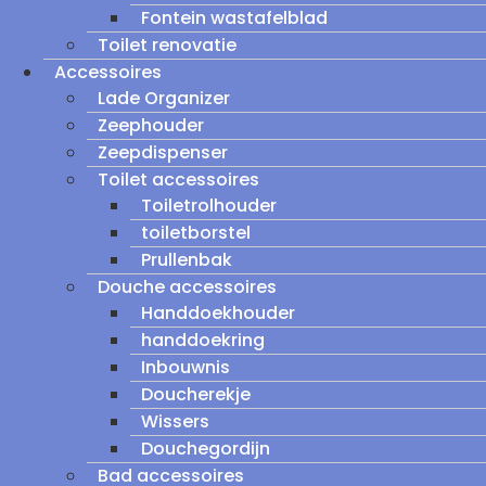
Fontein wastafelblad
Toilet renovatie
Accessoires
Lade Organizer
Zeephouder
Zeepdispenser
Toilet accessoires
Toiletrolhouder
toiletborstel
Prullenbak
Douche accessoires
Handdoekhouder
handdoekring
Inbouwnis
Doucherekje
Wissers
Douchegordijn
Bad accessoires