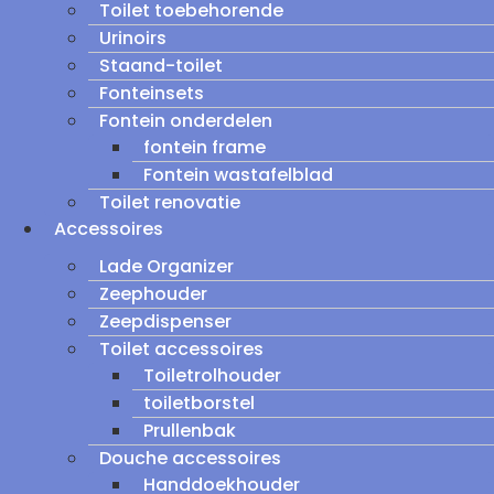
Toilet toebehorende
Urinoirs
Staand-toilet
Fonteinsets
Fontein onderdelen
fontein frame
Fontein wastafelblad
Toilet renovatie
Accessoires
Lade Organizer
Zeephouder
Zeepdispenser
Toilet accessoires
Toiletrolhouder
toiletborstel
Prullenbak
Douche accessoires
Handdoekhouder