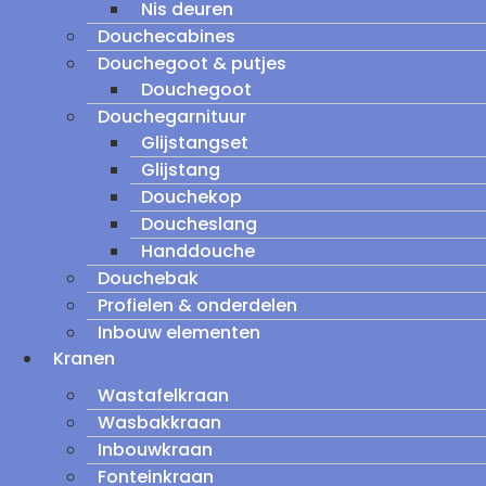
Nis deuren
Douchecabines
Douchegoot & putjes
Douchegoot
Douchegarnituur
Glijstangset
Glijstang
Douchekop
Doucheslang
Handdouche
Douchebak
Profielen & onderdelen
Inbouw elementen
Kranen
Wastafelkraan
Wasbakkraan
Inbouwkraan
Fonteinkraan