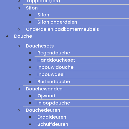
Topplaat (los)
Sifon
Sifon
Sifon onderdelen
Onderdelen badkamermeubels
Douche
Douchesets
Regendouche
Handdoucheset
Inbouw douche
inbouwdeel
Buitendouche
Douchewanden
Zijwand
Inloopdouche
Douchedeuren
Draaideuren
Schuifdeuren