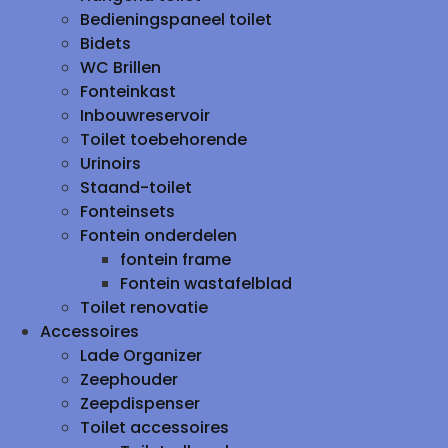
Bedieningspaneel toilet
Bidets
WC Brillen
Fonteinkast
Inbouwreservoir
Toilet toebehorende
Urinoirs
Staand-toilet
Fonteinsets
Fontein onderdelen
fontein frame
Fontein wastafelblad
Toilet renovatie
Accessoires
Lade Organizer
Zeephouder
Zeepdispenser
Toilet accessoires