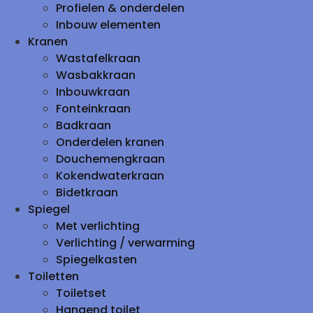
Profielen & onderdelen
Inbouw elementen
Kranen
Wastafelkraan
Wasbakkraan
Inbouwkraan
Fonteinkraan
Badkraan
Onderdelen kranen
Douchemengkraan
Kokendwaterkraan
Bidetkraan
Spiegel
Met verlichting
Verlichting / verwarming
Spiegelkasten
Toiletten
Toiletset
Hangend toilet