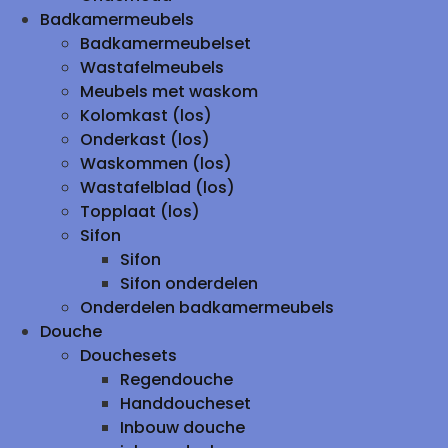
Badkamermeubels
Badkamermeubelset
Wastafelmeubels
Meubels met waskom
Kolomkast (los)
Onderkast (los)
Waskommen (los)
Wastafelblad (los)
Topplaat (los)
Sifon
Sifon
Sifon onderdelen
Onderdelen badkamermeubels
Douche
Douchesets
Regendouche
Handdoucheset
Inbouw douche