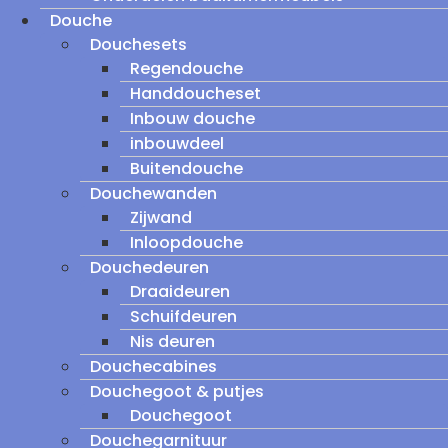
Douche
Douchesets
Regendouche
Handdoucheset
Inbouw douche
inbouwdeel
Buitendouche
Douchewanden
Zijwand
Inloopdouche
Douchedeuren
Draaideuren
Schuifdeuren
Nis deuren
Douchecabines
Douchegoot & putjes
Douchegoot
Douchegarnituur