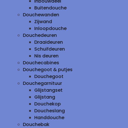
inbouwdeel
Buitendouche
Douchewanden
Zijwand
Inloopdouche
Douchedeuren
Draaideuren
Schuifdeuren
Nis deuren
Douchecabines
Douchegoot & putjes
Douchegoot
Douchegarnituur
Glijstangset
Glijstang
Douchekop
Doucheslang
Handdouche
Douchebak