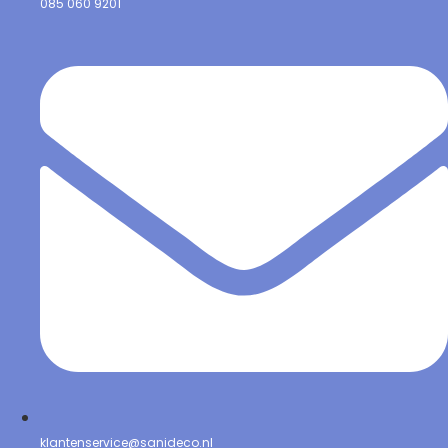
085 060 9201
klantenservice@sanideco.nl