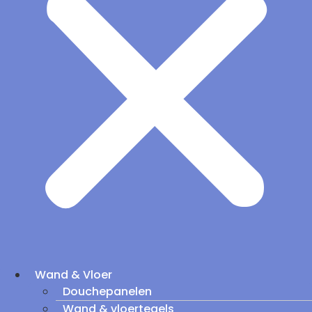
Wand & Vloer
Douchepanelen
Wand & vloertegels