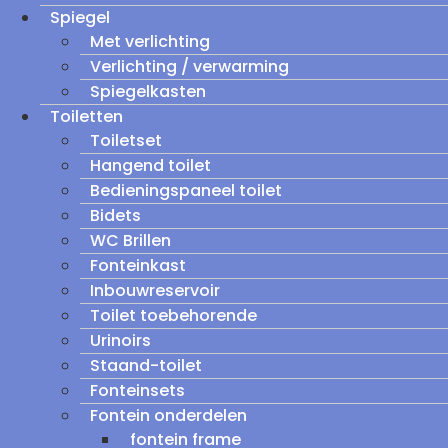
Spiegel
Met verlichting
Verlichting / verwarming
Spiegelkasten
Toiletten
Toiletset
Hangend toilet
Bedieningspaneel toilet
Bidets
WC Brillen
Fonteinkast
Inbouwreservoir
Toilet toebehorende
Urinoirs
Staand-toilet
Fonteinsets
Fontein onderdelen
fontein frame