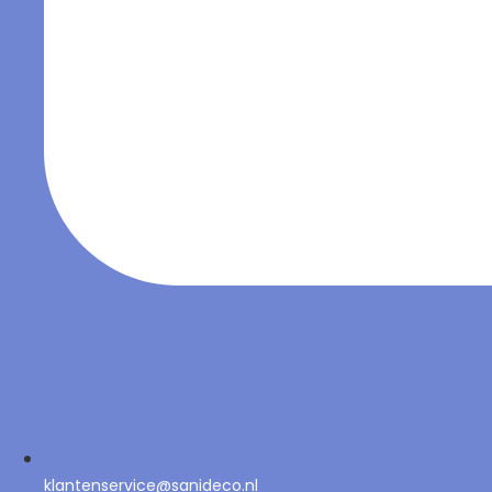
klantenservice@sanideco.nl