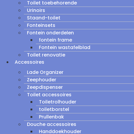
Toilet toebehorende
Urinoirs
Staand-toilet
Fonteinsets
Fontein onderdelen
fontein frame
Fontein wastafelblad
Toilet renovatie
Accessoires
Lade Organizer
Zeephouder
Zeepdispenser
Toilet accessoires
Toiletrolhouder
toiletborstel
Prullenbak
Douche accessoires
Handdoekhouder