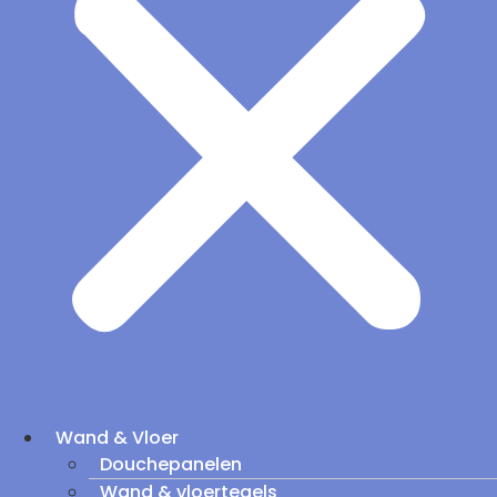
Wand & Vloer
Douchepanelen
Wand & vloertegels