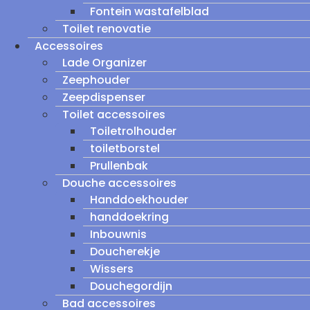
Fontein wastafelblad
Toilet renovatie
Accessoires
Lade Organizer
Zeephouder
Zeepdispenser
Toilet accessoires
Toiletrolhouder
toiletborstel
Prullenbak
Douche accessoires
Handdoekhouder
handdoekring
Inbouwnis
Doucherekje
Wissers
Douchegordijn
Bad accessoires