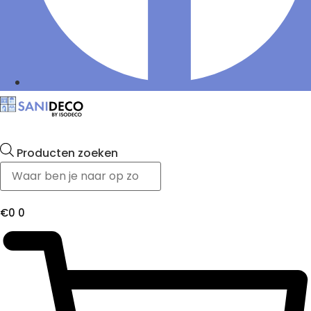
Producten zoeken
€
0
0