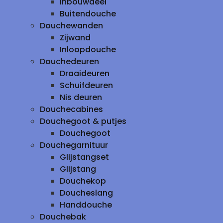
inbouwdeel
Buitendouche
Douchewanden
Zijwand
Inloopdouche
Douchedeuren
Draaideuren
Schuifdeuren
Nis deuren
Douchecabines
Douchegoot & putjes
Douchegoot
Douchegarnituur
Glijstangset
Glijstang
Douchekop
Doucheslang
Handdouche
Douchebak