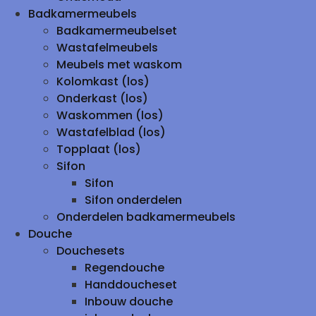
Badkamermeubels
Badkamermeubelset
Wastafelmeubels
Meubels met waskom
Kolomkast (los)
Onderkast (los)
Waskommen (los)
Wastafelblad (los)
Topplaat (los)
Sifon
Sifon
Sifon onderdelen
Onderdelen badkamermeubels
Douche
Douchesets
Regendouche
Handdoucheset
Inbouw douche