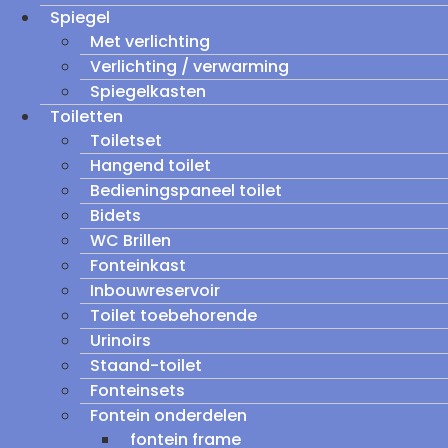
Spiegel
Met verlichting
Verlichting / verwarming
Spiegelkasten
Toiletten
Toiletset
Hangend toilet
Bedieningspaneel toilet
Bidets
WC Brillen
Fonteinkast
Inbouwreservoir
Toilet toebehorende
Urinoirs
Staand-toilet
Fonteinsets
Fontein onderdelen
fontein frame