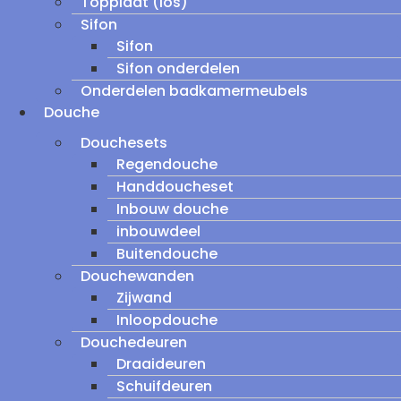
Topplaat (los)
Sifon
Sifon
Sifon onderdelen
Onderdelen badkamermeubels
Douche
Douchesets
Regendouche
Handdoucheset
Inbouw douche
inbouwdeel
Buitendouche
Douchewanden
Zijwand
Inloopdouche
Douchedeuren
Draaideuren
Schuifdeuren