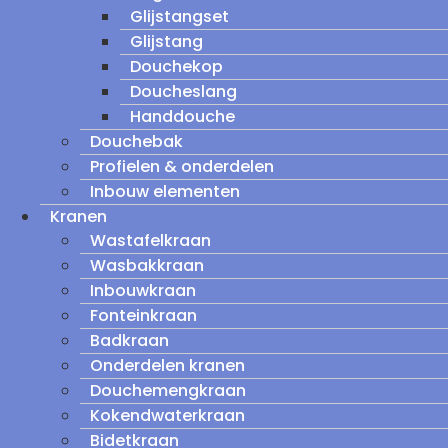
Glijstangset
Glijstang
Douchekop
Doucheslang
Handdouche
Douchebak
Profielen & onderdelen
Inbouw elementen
Kranen
Wastafelkraan
Wasbakkraan
Inbouwkraan
Fonteinkraan
Badkraan
Onderdelen kranen
Douchemengkraan
Kokendwaterkraan
Bidetkraan