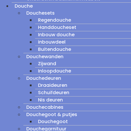
Douche
Douchesets
Regendouche
Handdoucheset
Inbouw douche
inbouwdeel
Buitendouche
Douchewanden
Zijwand
Inloopdouche
Douchedeuren
Draaideuren
Schuifdeuren
Nis deuren
Douchecabines
Douchegoot & putjes
Douchegoot
Douchegarnituur