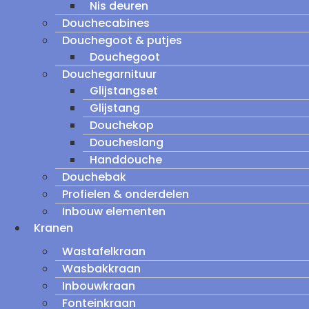
Nis deuren
Douchecabines
Douchegoot & putjes
Douchegoot
Douchegarnituur
Glijstangset
Glijstang
Douchekop
Doucheslang
Handdouche
Douchebak
Profielen & onderdelen
Inbouw elementen
Kranen
Wastafelkraan
Wasbakkraan
Inbouwkraan
Fonteinkraan