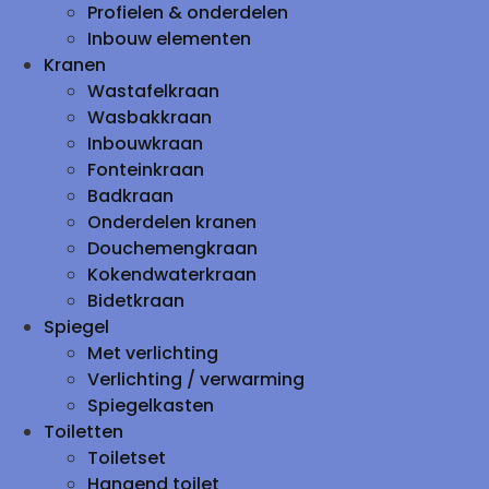
Profielen & onderdelen
Inbouw elementen
Kranen
Wastafelkraan
Wasbakkraan
Inbouwkraan
Fonteinkraan
Badkraan
Onderdelen kranen
Douchemengkraan
Kokendwaterkraan
Bidetkraan
Spiegel
Met verlichting
Verlichting / verwarming
Spiegelkasten
Toiletten
Toiletset
Hangend toilet