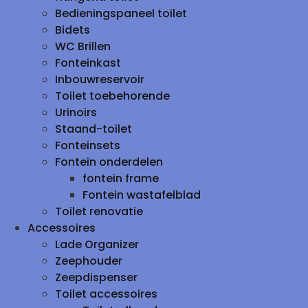
Bedieningspaneel toilet
Bidets
WC Brillen
Fonteinkast
Inbouwreservoir
Toilet toebehorende
Urinoirs
Staand-toilet
Fonteinsets
Fontein onderdelen
fontein frame
Fontein wastafelblad
Toilet renovatie
Accessoires
Lade Organizer
Zeephouder
Zeepdispenser
Toilet accessoires