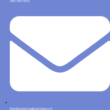
085 060 9201
klantenservice@sanideco.nl