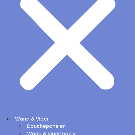
Wand & Vloer
Douchepanelen
Wand & vloertegels