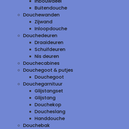
inbouwdeel
Buitendouche
Douchewanden
Zijwand
Inloopdouche
Douchedeuren
Draaideuren
Schuifdeuren
Nis deuren
Douchecabines
Douchegoot & putjes
Douchegoot
Douchegarnituur
Glijstangset
Glijstang
Douchekop
Doucheslang
Handdouche
Douchebak