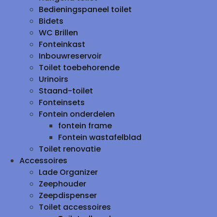
Bedieningspaneel toilet
Bidets
WC Brillen
Fonteinkast
Inbouwreservoir
Toilet toebehorende
Urinoirs
Staand-toilet
Fonteinsets
Fontein onderdelen
fontein frame
Fontein wastafelblad
Toilet renovatie
Accessoires
Lade Organizer
Zeephouder
Zeepdispenser
Toilet accessoires