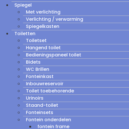
Spiegel
Met verlichting
Verlichting / verwarming
Spiegelkasten
Toiletten
Toiletset
Hangend toilet
Bedieningspaneel toilet
Bidets
WC Brillen
Fonteinkast
Inbouwreservoir
Toilet toebehorende
Urinoirs
Staand-toilet
Fonteinsets
Fontein onderdelen
fontein frame