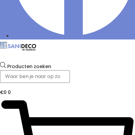
Producten zoeken
€
0
0