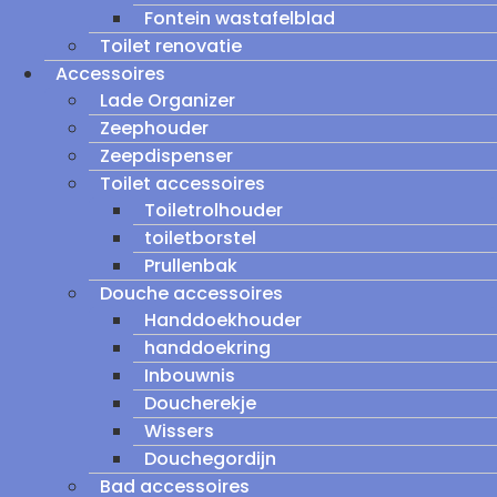
Fontein wastafelblad
Toilet renovatie
Accessoires
Lade Organizer
Zeephouder
Zeepdispenser
Toilet accessoires
Toiletrolhouder
toiletborstel
Prullenbak
Douche accessoires
Handdoekhouder
handdoekring
Inbouwnis
Doucherekje
Wissers
Douchegordijn
Bad accessoires