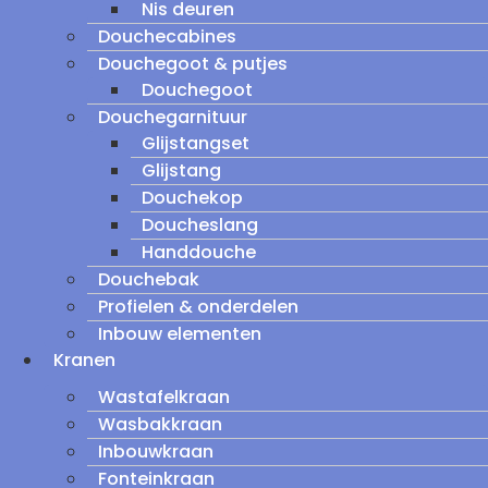
Nis deuren
Douchecabines
Douchegoot & putjes
Douchegoot
Douchegarnituur
Glijstangset
Glijstang
Douchekop
Doucheslang
Handdouche
Douchebak
Profielen & onderdelen
Inbouw elementen
Kranen
Wastafelkraan
Wasbakkraan
Inbouwkraan
Fonteinkraan