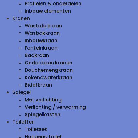
Profielen & onderdelen
Inbouw elementen
Kranen
Wastafelkraan
Wasbakkraan
Inbouwkraan
Fonteinkraan
Badkraan
Onderdelen kranen
Douchemengkraan
Kokendwaterkraan
Bidetkraan
Spiegel
Met verlichting
Verlichting / verwarming
Spiegelkasten
Toiletten
Toiletset
Hangend toilet