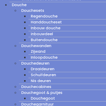
Douche
Douchesets
Regendouche
Handdoucheset
Inbouw douche
inbouwdeel
Buitendouche
Douchewanden
Zijwand
Inloopdouche
Douchedeuren
Draaideuren
Schuifdeuren
Nis deuren
Douchecabines
Douchegoot & putjes
Douchegoot
Douchegarnituur