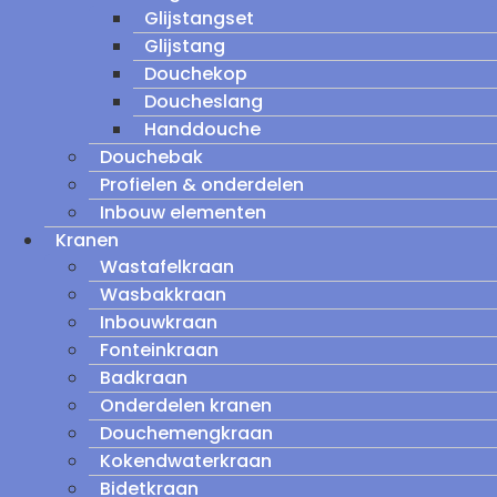
Glijstangset
Glijstang
Douchekop
Doucheslang
Handdouche
Douchebak
Profielen & onderdelen
Inbouw elementen
Kranen
Wastafelkraan
Wasbakkraan
Inbouwkraan
Fonteinkraan
Badkraan
Onderdelen kranen
Douchemengkraan
Kokendwaterkraan
Bidetkraan