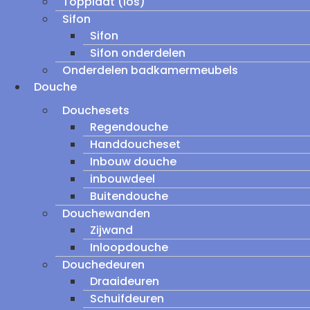
Topplaat (los)
Sifon
Sifon
Sifon onderdelen
Onderdelen badkamermeubels
Douche
Douchesets
Regendouche
Handdoucheset
Inbouw douche
inbouwdeel
Buitendouche
Douchewanden
Zijwand
Inloopdouche
Douchedeuren
Draaideuren
Schuifdeuren