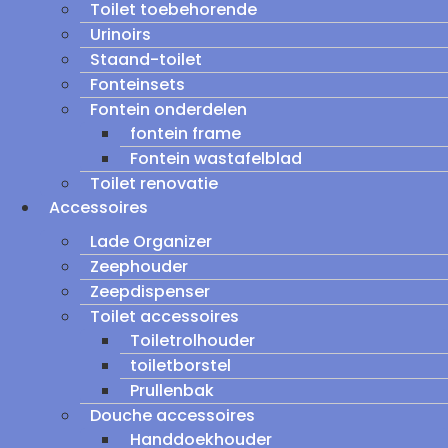
Toilet toebehorende
Urinoirs
Staand-toilet
Fonteinsets
Fontein onderdelen
fontein frame
Fontein wastafelblad
Toilet renovatie
Accessoires
Lade Organizer
Zeephouder
Zeepdispenser
Toilet accessoires
Toiletrolhouder
toiletborstel
Prullenbak
Douche accessoires
Handdoekhouder