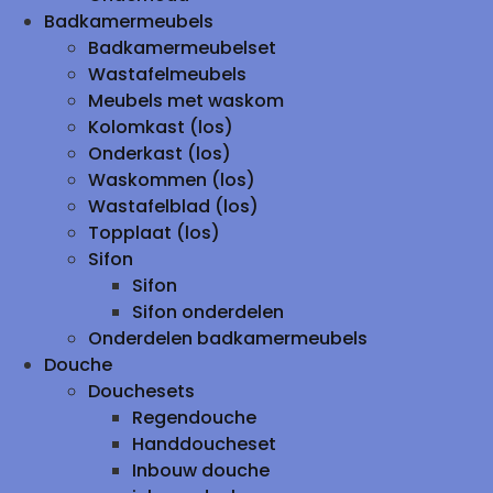
Badkamermeubels
Badkamermeubelset
Wastafelmeubels
Meubels met waskom
Kolomkast (los)
Onderkast (los)
Waskommen (los)
Wastafelblad (los)
Topplaat (los)
Sifon
Sifon
Sifon onderdelen
Onderdelen badkamermeubels
Douche
Douchesets
Regendouche
Handdoucheset
Inbouw douche