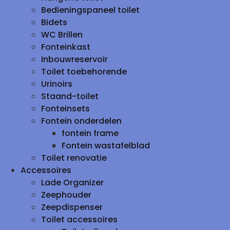
Bedieningspaneel toilet
Bidets
WC Brillen
Fonteinkast
Inbouwreservoir
Toilet toebehorende
Urinoirs
Staand-toilet
Fonteinsets
Fontein onderdelen
fontein frame
Fontein wastafelblad
Toilet renovatie
Accessoires
Lade Organizer
Zeephouder
Zeepdispenser
Toilet accessoires