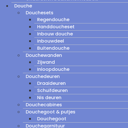
Douche
Douchesets
Regendouche
Handdoucheset
Inbouw douche
inbouwdeel
Buitendouche
Douchewanden
Zijwand
Inloopdouche
Douchedeuren
Draaideuren
Schuifdeuren
Nis deuren
Douchecabines
Douchegoot & putjes
Douchegoot
Douchegarnituur