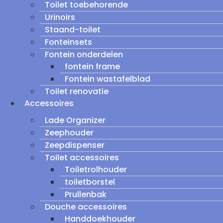
Toilet toebehorende
Urinoirs
Staand-toilet
Fonteinsets
Fontein onderdelen
fontein frame
Fontein wastafelblad
Toilet renovatie
Accessoires
Lade Organizer
Zeephouder
Zeepdispenser
Toilet accessoires
Toiletrolhouder
toiletborstel
Prullenbak
Douche accessoires
Handdoekhouder