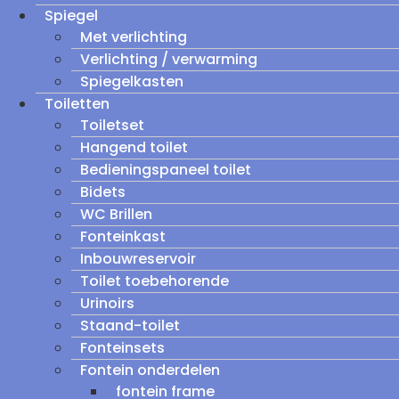
Spiegel
Met verlichting
Verlichting / verwarming
Spiegelkasten
Toiletten
Toiletset
Hangend toilet
Bedieningspaneel toilet
Bidets
WC Brillen
Fonteinkast
Inbouwreservoir
Toilet toebehorende
Urinoirs
Staand-toilet
Fonteinsets
Fontein onderdelen
fontein frame