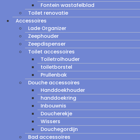
Fontein wastafelblad
Toilet renovatie
Accessoires
Lade Organizer
Zeephouder
Zeepdispenser
Toilet accessoires
Toiletrolhouder
toiletborstel
Prullenbak
Douche accessoires
Handdoekhouder
handdoekring
Inbouwnis
Doucherekje
Wissers
Douchegordijn
Bad accessoires