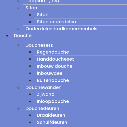
Topplaat (los)
Sifon
Sifon
Sifon onderdelen
Onderdelen badkamermeubels
Douche
Douchesets
Regendouche
Handdoucheset
Inbouw douche
inbouwdeel
Buitendouche
Douchewanden
Zijwand
Inloopdouche
Douchedeuren
Draaideuren
Schuifdeuren