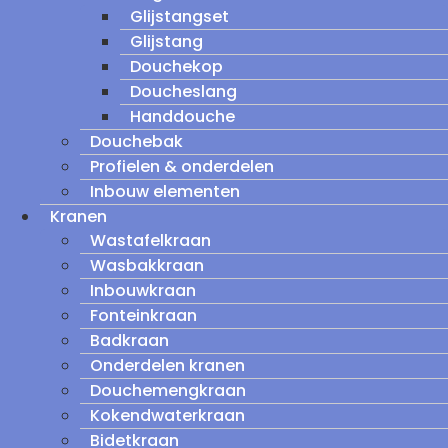
Glijstangset
Glijstang
Douchekop
Doucheslang
Handdouche
Douchebak
Profielen & onderdelen
Inbouw elementen
Kranen
Wastafelkraan
Wasbakkraan
Inbouwkraan
Fonteinkraan
Badkraan
Onderdelen kranen
Douchemengkraan
Kokendwaterkraan
Bidetkraan