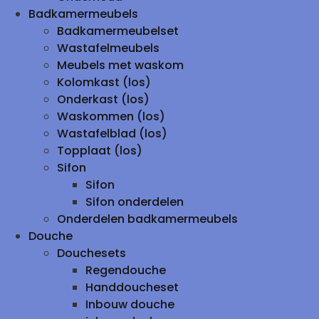
Badkamermeubels
Badkamermeubelset
Wastafelmeubels
Meubels met waskom
Kolomkast (los)
Onderkast (los)
Waskommen (los)
Wastafelblad (los)
Topplaat (los)
Sifon
Sifon
Sifon onderdelen
Onderdelen badkamermeubels
Douche
Douchesets
Regendouche
Handdoucheset
Inbouw douche