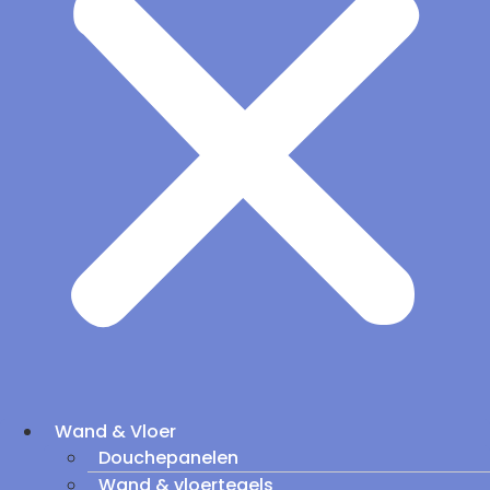
Wand & Vloer
Douchepanelen
Wand & vloertegels