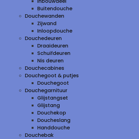
inbouwdeel
Buitendouche
Douchewanden
Zijwand
Inloopdouche
Douchedeuren
Draaideuren
Schuifdeuren
Nis deuren
Douchecabines
Douchegoot & putjes
Douchegoot
Douchegarnituur
Glijstangset
Glijstang
Douchekop
Doucheslang
Handdouche
Douchebak