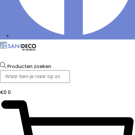
Producten zoeken
€
0
0