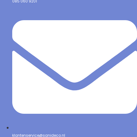
085 060 9201
klantenservice@sanideco.nl