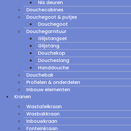
Nis deuren
Douchecabines
Douchegoot & putjes
Douchegoot
Douchegarnituur
Glijstangset
Glijstang
Douchekop
Doucheslang
Handdouche
Douchebak
Profielen & onderdelen
Inbouw elementen
Kranen
Wastafelkraan
Wasbakkraan
Inbouwkraan
Fonteinkraan