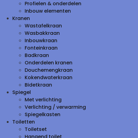
Profielen & onderdelen
Inbouw elementen
Kranen
Wastafelkraan
Wasbakkraan
Inbouwkraan
Fonteinkraan
Badkraan
Onderdelen kranen
Douchemengkraan
Kokendwaterkraan
Bidetkraan
Spiegel
Met verlichting
Verlichting / verwarming
Spiegelkasten
Toiletten
Toiletset
Hangend toilet